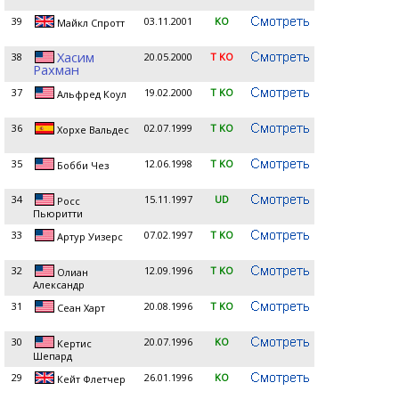
39
03.11.2001
KO
Майкл Спротт
Хасим
38
20.05.2000
T KO
Рахман
37
19.02.2000
T KO
Альфред Коул
36
02.07.1999
T KO
Хорхе Вальдес
35
12.06.1998
T KO
Бобби Чез
34
15.11.1997
UD
Росс
Пьюритти
33
07.02.1997
T KO
Артур Уизерс
32
12.09.1996
T KO
Олиан
Александр
31
20.08.1996
T KO
Сеан Харт
30
20.07.1996
KO
Кертис
Шепард
29
26.01.1996
KO
Кейт Флетчер