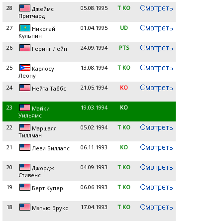
28
05.08.1995
T KO
Джеймс
Притчард
27
01.04.1995
UD
Николай
Кульпин
26
24.09.1994
PTS
Геринг Лейн
25
13.08.1994
T KO
Карлосу
Леону
24
21.05.1994
KO
Нейта Таббс
23
19.03.1994
KO
Майки
Уильямс
22
05.02.1994
T KO
Маршалл
Тиллман
21
06.11.1993
KO
Леви Биллапс
20
04.09.1993
T KO
Джордж
Стивенс
19
06.06.1993
T KO
Берт Купер
18
17.04.1993
T KO
Мэтью Брукс