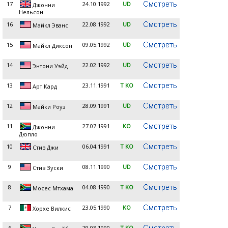
17
24.10.1992
UD
Джонни
Нельсон
16
22.08.1992
UD
Майкл Эванс
15
09.05.1992
UD
Майкл Диксон
14
22.02.1992
UD
Энтони Уэйд
13
23.11.1991
T KO
Арт Кард
12
28.09.1991
UD
Майки Роуз
11
27.07.1991
KO
Джонни
Дюпло
10
06.04.1991
T KO
Стив Джи
9
08.11.1990
UD
Стив Зуски
8
04.08.1990
T KO
Мосес Мтхама
7
23.05.1990
KO
Хорхе Вилкис
6
29.03.1990
T KO