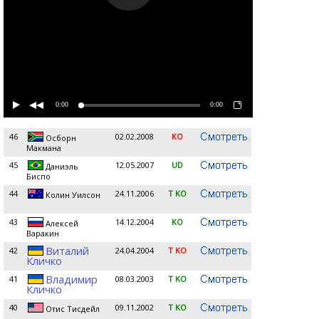
0:00
0:00
46
02.02.2008
KO
Осборн
Maкмана
45
12.05.2007
UD
Даниэль
Биспо
44
24.11.2006
T KO
Колин Уилсон
43
14.12.2004
KO
Алексей
Варакин
Виталий
42
24.04.2004
T KO
Кличко
Владимир
41
08.03.2003
T KO
Кличко
40
09.11.2002
T KO
Отис Тисдейл