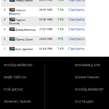
Уивер Квейб
5
09.09.1989
T KO
Самсон
Малангу
4
05.08.1989
T KO
Гидеон
Хлонгва
3
27.05.1989
T KO
Дэвид Малатци
2
24.04.1989
PTS
Принц Тукан
1
02.04.1989
T KO
Кинг Даюбла
ФЛОЙД МЕЙВЕЗЕР
МУХАММЕД АЛИ
МАЙК ТАЙСОН
МЭННИ ПАКЬЯО
РОЙ ДЖОНС
ФЛОЙД МЕЙВЕЗЕР
ЛЕННОКС ЛЬЮИС
КОСТЯ ЦЗЮ