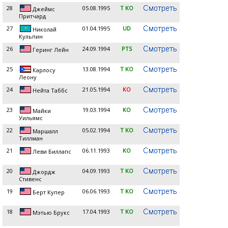
28
05.08.1995
T KO
Джеймс
Притчард
27
01.04.1995
UD
Николай
Кульпин
26
24.09.1994
PTS
Геринг Лейн
25
13.08.1994
T KO
Карлосу
Леону
24
21.05.1994
KO
Нейта Таббс
23
19.03.1994
KO
Майки
Уильямс
22
05.02.1994
T KO
Маршалл
Тиллман
21
06.11.1993
KO
Леви Биллапс
20
04.09.1993
T KO
Джордж
Стивенс
19
06.06.1993
T KO
Берт Купер
18
17.04.1993
T KO
Мэтью Брукс