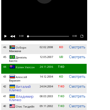
0:00
0:00
46
02.02.2008
KO
Осборн
Maкмана
45
12.05.2007
UD
Даниэль
Биспо
44
24.11.2006
T KO
Колин Уилсон
43
14.12.2004
KO
Алексей
Варакин
Виталий
42
24.04.2004
T KO
Кличко
Владимир
41
08.03.2003
T KO
Кличко
40
09.11.2002
T KO
Отис Тисдейл