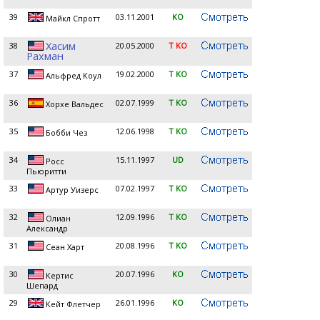
39
03.11.2001
KO
Майкл Спротт
Хасим
38
20.05.2000
T KO
Рахман
37
19.02.2000
T KO
Альфред Коул
36
02.07.1999
T KO
Хорхе Вальдес
35
12.06.1998
T KO
Бобби Чез
34
15.11.1997
UD
Росс
Пьюритти
33
07.02.1997
T KO
Артур Уизерс
32
12.09.1996
T KO
Олиан
Александр
31
20.08.1996
T KO
Сеан Харт
30
20.07.1996
KO
Кертис
Шепард
29
26.01.1996
KO
Кейт Флетчер