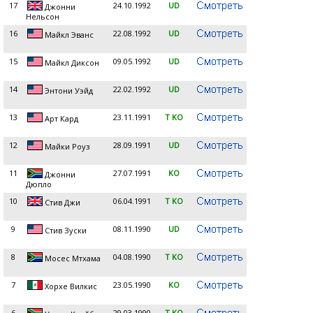
17
24.10.1992
UD
Джонни
Нельсон
16
22.08.1992
UD
Майкл Эванс
15
09.05.1992
UD
Майкл Диксон
14
22.02.1992
UD
Энтони Уэйд
13
23.11.1991
T KO
Арт Кард
12
28.09.1991
UD
Майки Роуз
11
27.07.1991
KO
Джонни
Дюпло
10
06.04.1991
T KO
Стив Джи
9
08.11.1990
UD
Стив Зуски
8
04.08.1990
T KO
Мосес Мтхама
7
23.05.1990
KO
Хорхе Вилкис
6
29.03.1990
T KO