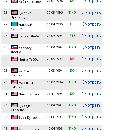
29
26.01.1996
KO
Кейт Флетчер
28
05.08.1995
T KO
Джеймс
Притчард
27
01.04.1995
UD
Николай
Кульпин
26
24.09.1994
PTS
Геринг Лейн
25
13.08.1994
T KO
Карлосу
Леону
24
21.05.1994
KO
Нейта Таббс
23
19.03.1994
KO
Майки
Уильямс
22
05.02.1994
T KO
Маршалл
Тиллман
21
06.11.1993
KO
Леви Биллапс
20
04.09.1993
T KO
Джордж
Стивенс
19
06.06.1993
T KO
Берт Купер
18
17.04.1993
T KO
Мэтью Брукс