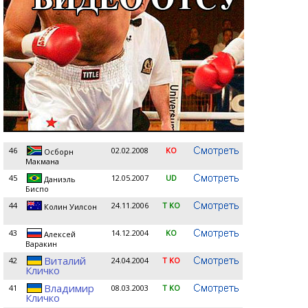
46
02.02.2008
KO
Осборн
Maкмана
45
12.05.2007
UD
Даниэль
Биспо
44
24.11.2006
T KO
Колин Уилсон
43
14.12.2004
KO
Алексей
Варакин
Виталий
42
24.04.2004
T KO
Кличко
Владимир
41
08.03.2003
T KO
Кличко