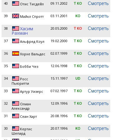
40
09.11.2002
T KO
Отис Тисдейл
39
03.11.2001
KO
Майкл Спротт
Хасим
38
20.05.2000
T KO
Рахман
37
19.02.2000
T KO
Альфред Коул
36
02.07.1999
T KO
Хорхе Вальдес
35
12.06.1998
T KO
Бобби Чез
34
15.11.1997
UD
Росс
Пьюритти
33
07.02.1997
T KO
Артур Уизерс
32
12.09.1996
T KO
Олиан
Александр
31
20.08.1996
T KO
Сеан Харт
30
20.07.1996
KO
Кертис
Шепард