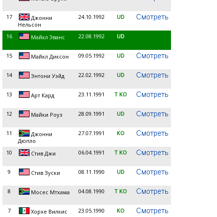
17
24.10.1992
UD
Джонни
Нельсон
16
22.08.1992
UD
Майкл Эванс
15
09.05.1992
UD
Майкл Диксон
14
22.02.1992
UD
Энтони Уэйд
13
23.11.1991
T KO
Арт Кард
12
28.09.1991
UD
Майки Роуз
11
27.07.1991
KO
Джонни
Дюпло
10
06.04.1991
T KO
Стив Джи
9
08.11.1990
UD
Стив Зуски
8
04.08.1990
T KO
Мосес Мтхама
7
23.05.1990
KO
Хорхе Вилкис