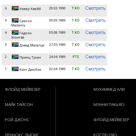
6
29.03.1990
T KO
Уивер Квейб
5
09.09.1989
T KO
Самсон
Малангу
4
05.08.1989
T KO
Гидеон
Хлонгва
3
27.05.1989
T KO
Дэвид Малатци
2
24.04.1989
PTS
Принц Тукан
1
02.04.1989
T KO
Кинг Даюбла
ФЛОЙД МЕЙВЕЗЕР
МУХАММЕД АЛИ
МАЙК ТАЙСОН
МЭННИ ПАКЬЯО
РОЙ ДЖОНС
ФЛОЙД МЕЙВЕЗЕР
ЛЕННОКС ЛЬЮИС
КОСТЯ ЦЗЮ