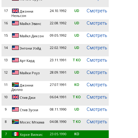
17
24.10.1992
UD
Джонни
Нельсон
16
22.08.1992
UD
Майкл Эванс
15
09.05.1992
UD
Майкл Диксон
14
22.02.1992
UD
Энтони Уэйд
13
23.11.1991
T KO
Арт Кард
12
28.09.1991
UD
Майки Роуз
11
27.07.1991
KO
Джонни
Дюпло
10
06.04.1991
T KO
Стив Джи
9
08.11.1990
UD
Стив Зуски
8
04.08.1990
T KO
Мосес Мтхама
7
23.05.1990
KO
Хорхе Вилкис