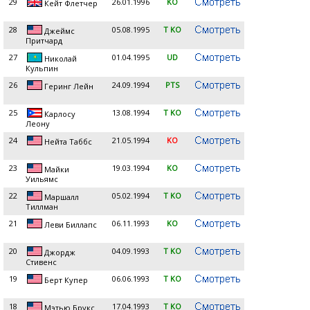
29
26.01.1996
KO
Кейт Флетчер
28
05.08.1995
T KO
Джеймс
Притчард
27
01.04.1995
UD
Николай
Кульпин
26
24.09.1994
PTS
Геринг Лейн
25
13.08.1994
T KO
Карлосу
Леону
24
21.05.1994
KO
Нейта Таббс
23
19.03.1994
KO
Майки
Уильямс
22
05.02.1994
T KO
Маршалл
Тиллман
21
06.11.1993
KO
Леви Биллапс
20
04.09.1993
T KO
Джордж
Стивенс
19
06.06.1993
T KO
Берт Купер
18
17.04.1993
T KO
Мэтью Брукс