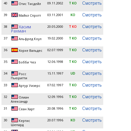
40
09.11.2002
T KO
Отис Тисдейл
39
03.11.2001
KO
Майкл Спротт
Хасим
38
20.05.2000
T KO
Рахман
37
19.02.2000
T KO
Альфред Коул
36
02.07.1999
T KO
Хорхе Вальдес
35
12.06.1998
T KO
Бобби Чез
34
15.11.1997
UD
Росс
Пьюритти
33
07.02.1997
T KO
Артур Уизерс
32
12.09.1996
T KO
Олиан
Александр
31
20.08.1996
T KO
Сеан Харт
30
20.07.1996
KO
Кертис
Шепард