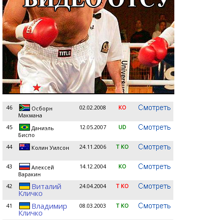
46
02.02.2008
KO
Осборн
Maкмана
45
12.05.2007
UD
Даниэль
Биспо
44
24.11.2006
T KO
Колин Уилсон
43
14.12.2004
KO
Алексей
Варакин
Виталий
42
24.04.2004
T KO
Кличко
Владимир
41
08.03.2003
T KO
Кличко