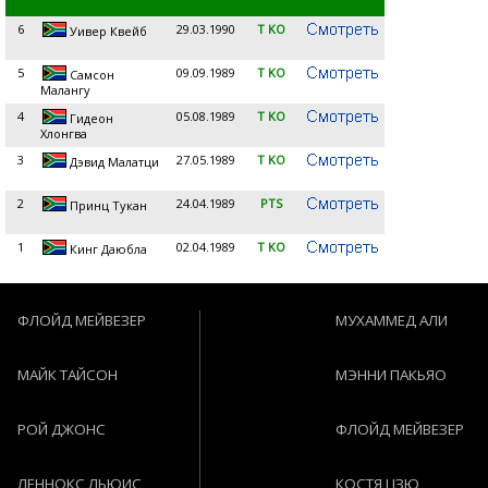
6
29.03.1990
T KO
Уивер Квейб
5
09.09.1989
T KO
Самсон
Малангу
4
05.08.1989
T KO
Гидеон
Хлонгва
3
27.05.1989
T KO
Дэвид Малатци
2
24.04.1989
PTS
Принц Тукан
1
02.04.1989
T KO
Кинг Даюбла
ФЛОЙД МЕЙВЕЗЕР
МУХАММЕД АЛИ
МАЙК ТАЙСОН
МЭННИ ПАКЬЯО
РОЙ ДЖОНС
ФЛОЙД МЕЙВЕЗЕР
ЛЕННОКС ЛЬЮИС
КОСТЯ ЦЗЮ