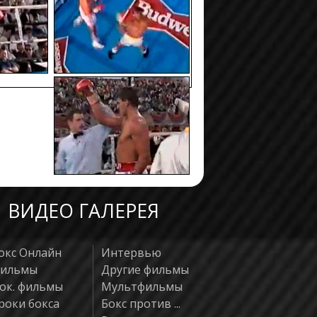
29.03.1990
T KO
б
09.09.1989
T KO
ангу
05.08.1989
T KO
гва
27.05.1989
T KO
ци
24.04.1989
PTS
н
02.04.1989
T KO
а
ВИДЕО ГАЛЕРЕЯ
окс Онлайн
Интервью
ильмы
Другие фильмы
ок. фильмы
Мультфильмы
роки бокса
Бокс против ...