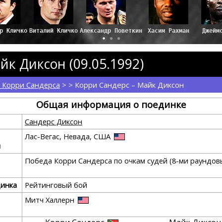
мир Кличко
Виталий Кличко
Александр Поветкин
Хасим Рахман
Джейм
йк Диксон (09.05.1992)
 Корри Сандерса
> > Корри Сандерс – Майк Диксон
Общая информация о поединке
Сандерс Диксон
Лас-Вегас, Невада, США
я
Победа Корри Сандерса по очкам судей (8-ми раундов
динка
Рейтинговый бой
Митч Халлерн