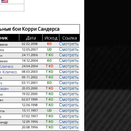
н
ьные бои Корри Сандерса
ник
Дата
Исход
Сcылка
02.02.2008
KO
мана
12.05.2007
UD
спо
24.11.2006
T KO
он
14.12.2004
KO
акин
Кличко
24.04.2004
T KO
 Кличко
08.03.2003
T KO
09.11.2002
T KO
йл
03.11.2001
KO
тт
хман
20.05.2000
T KO
19.02.2000
T KO
ул
02.07.1999
T KO
ес
12.06.1998
T KO
15.11.1997
UD
тти
07.02.1997
T KO
с
12.09.1996
T KO
сандр
20.08.1996
T KO