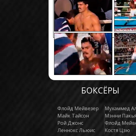
БОКСЁРЫ
Флойд Мейвезер
Мухаммед А
Майк Тайсон
Мэнни Пакь
Рой Джонс
Флойд Мейв
Леннокс Льюис
Костя Цзю