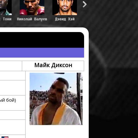
с Тони
Николай Валуев
Дэвид Хэй
Майк Диксон
ый бой)