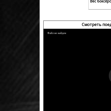
Вес боксёр
Смотреть пое
Файл не найден