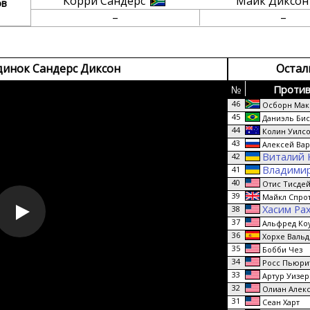
Корри Сандерс
Майк Диксо
ов
–
–
динок Сандерс Диксон
Остал
№
Против
46
Осборн Maк
45
Даниэль Би
44
Колин Уилс
43
Алексей Вар
Виталий 
42
Владимир
41
40
Отис Тисде
39
Майкл Спро
Хасим Ра
38
37
Альфред Ко
36
Хорхе Вальд
35
Бобби Чез
34
Росс Пьюри
33
Артур Уизер
32
Олиан Алек
31
Сеан Харт