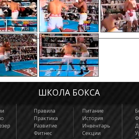
6
Уивер Квей
5
Самсон Мал
4
Гидеон Хлон
3
Дэвид Малат
2
Принц Тука
1
Кинг Даюбл
ШКОЛА БОКСА
ли
Правила
Питание
Б
яо
Практика
История
Ф
езер
Развитие
Инвентарь
Д
Фитнес
Секции
У