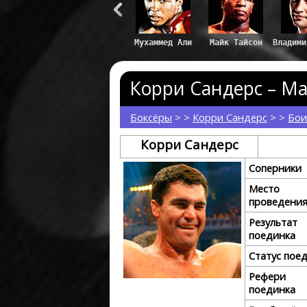
Влади
Корри Сандерс – Ма
Боксёры
> >
Корри Сандерс
> >
Бои
Корри Сандерс
Соперники
Место
проведени
Результат
поединка
Статус пое
Рефери
поединка