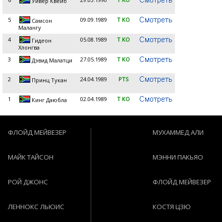
Уивер Квейб
5
09.09.1989
T KO
Самсон
Малангу
4
05.08.1989
T KO
Гидеон
Хлонгва
3
27.05.1989
T KO
Дэвид Малатци
2
24.04.1989
PTS
Принц Тукан
1
02.04.1989
T KO
Кинг Даюбла
ФЛОЙД МЕЙВЕЗЕР
МУХАММЕД АЛИ
МАЙК ТАЙСОН
МЭННИ ПАКЬЯО
РОЙ ДЖОНС
ФЛОЙД МЕЙВЕЗЕР
ЛЕННОКС ЛЬЮИС
КОСТЯ ЦЗЮ