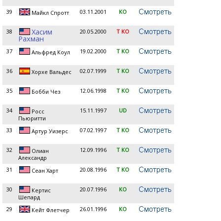
39
03.11.2001
KO
Майкл Спротт
Хасим
38
20.05.2000
T KO
Рахман
37
19.02.2000
T KO
Альфред Коул
36
02.07.1999
T KO
Хорхе Вальдес
35
12.06.1998
T KO
Бобби Чез
34
15.11.1997
UD
Росс
Пьюритти
33
07.02.1997
T KO
Артур Уизерс
32
12.09.1996
T KO
Олиан
Александр
31
20.08.1996
T KO
Сеан Харт
30
20.07.1996
KO
Кертис
Шепард
29
26.01.1996
KO
Кейт Флетчер