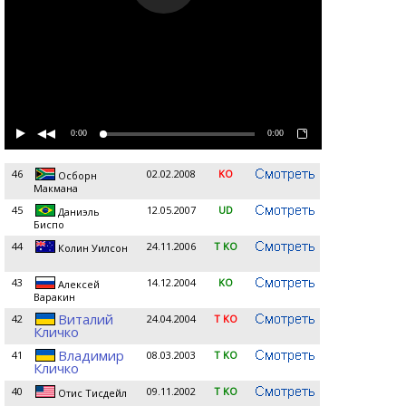
0:00
0:00
46
02.02.2008
KO
Осборн
Maкмана
45
12.05.2007
UD
Даниэль
Биспо
44
24.11.2006
T KO
Колин Уилсон
43
14.12.2004
KO
Алексей
Варакин
Виталий
42
24.04.2004
T KO
Кличко
Владимир
41
08.03.2003
T KO
Кличко
40
09.11.2002
T KO
Отис Тисдейл