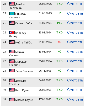
28
05.08.1995
T KO
Джеймс
Притчард
27
01.04.1995
UD
Николай
Кульпин
26
24.09.1994
PTS
Геринг Лейн
25
13.08.1994
T KO
Карлосу
Леону
24
21.05.1994
KO
Нейта Таббс
23
19.03.1994
KO
Майки
Уильямс
22
05.02.1994
T KO
Маршалл
Тиллман
21
06.11.1993
KO
Леви Биллапс
20
04.09.1993
T KO
Джордж
Стивенс
19
06.06.1993
T KO
Берт Купер
18
17.04.1993
T KO
Мэтью Брукс