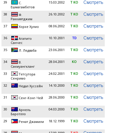
39
15.03.2002
T KO
С.
Ешмагамбетов
38
26.10.2002
T KO
Ф.
Раккиятджим
37
08.06.2002
T KO
Хорхе Хулио
36
10.10.2001
TD
Агапито
Санчес
35
23.06.2001
T KO
Л. Ледваба
34
28.04.2001
KO
В.
Сакмуангкланг
33
24.02.2001
T KO
Тетсутора
Сенримо
32
14.10.2000
T KO
Недал Хуссейн
31
28.06.2000
T KO
Сенг-Конг-Чей
30
04.03.2000
T KO
Арнель
Баротлло
29
18.12.1999
T KO
Ренат Джамили
28
17.09.1999
T KO