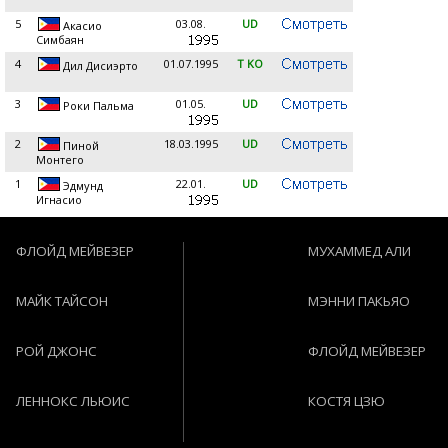
5
03.08.
UD
Акасио
Симбаян
4
01.07.1995
T KO
Дил Дисиэрто
3
01.05.
UD
Роки Пальма
2
18.03.1995
UD
Пиной
Монтего
1
22.01.
UD
Эдмунд
Игнасио
ФЛОЙД МЕЙВЕЗЕР
МУХАММЕД АЛИ
МАЙК ТАЙСОН
МЭННИ ПАКЬЯО
РОЙ ДЖОНС
ФЛОЙД МЕЙВЕЗЕР
ЛЕННОКС ЛЬЮИС
КОСТЯ ЦЗЮ