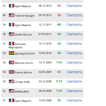
61
08.12.2012
KO
Хуан Маркеc
60
09.10.2012
SD
Тимоти Брэдли
59
12.11.2011
MD
Хуан Маркес
58
07.05.2011
UD
Шейн Мосли
57
13.11.2010
UD
Антонио
Маргарито
56
13.03.2010
UD
Джошуа Клотти
55
14.11.2009
T KO
Мигель Котто
54
02.05.2009
KO
Рикки Хаттон
53
06.12.2008
R TD
Оскар Хойя
52
28.06.2008
T KO
Дэвид Диас
51
15.03.2008
SD
Хуан Маркес