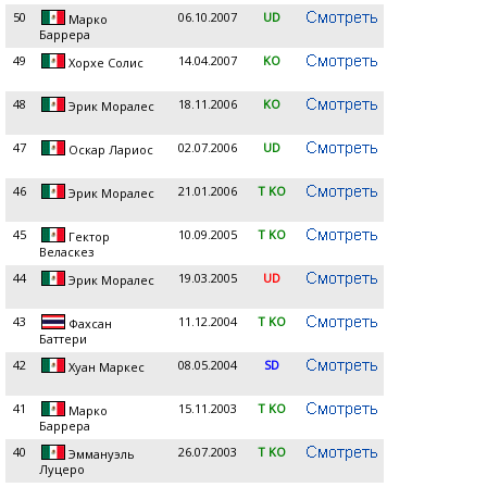
50
06.10.2007
UD
Марко
Баррера
49
14.04.2007
KO
Хорхе Солис
48
18.11.2006
KO
Эрик Моралес
47
02.07.2006
UD
Оскар Лариос
46
21.01.2006
T KO
Эрик Моралес
45
10.09.2005
T KO
Гектор
Веласкез
44
19.03.2005
UD
Эрик Моралес
43
11.12.2004
T KO
Фахсан
Баттери
42
08.05.2004
SD
Хуан Маркес
41
15.11.2003
T KO
Марко
Баррера
40
26.07.2003
T KO
Эммануэль
Луцеро