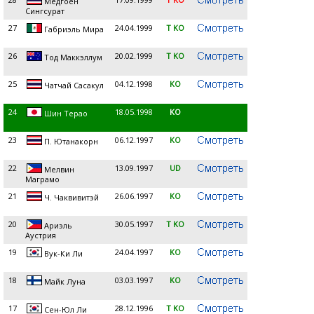
Медгоен
Сингсурат
27
24.04.1999
T KO
Габриэль Мира
26
20.02.1999
T KO
Тод Маккэллум
25
04.12.1998
KO
Чатчай Сасакул
24
18.05.1998
KO
Шин Терао
23
06.12.1997
KO
П. Ютанакорн
22
13.09.1997
UD
Мелвин
Маграмо
21
26.06.1997
KO
Ч. Чаквивитэй
20
30.05.1997
T KO
Ариэль
Аустрия
19
24.04.1997
KO
Вук-Ки Ли
18
03.03.1997
KO
Майк Луна
17
28.12.1996
T KO
Сен-Юл Ли