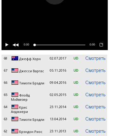
0:00
0:00
68
02.07.2017
UD
Джефф Хорн
67
05.11.2016
UD
Джесси Варгас
66
09.04.2016
UD
Тимоти Брэдли
65
02.05.2015
UD
Флойд
Мэйвезер
64
23.11.2014
UD
Крис
Алджиери
63
13.04.2014
UD
Тимоти Брэдли
62
23.11.2013
UD
Брэндон Риос