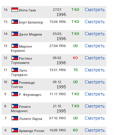
16
27.07.
T KO
Иппо Гала
15
15.06.1996
T KO
Берт Батиллер
14
05.05.
T KO
Джон Медина
13
27.04.1996
UD
Марлон
Корилло
12
09.02.
KO
Растико
Торекампо
11
13.01.1996
TD
Лито
Тореджос
10
09.12.
UD
Рональдо
Тоегон
9
11.11.1995
T KO
Р. Фернандес
8
21.10.
T KO
Ренато
Мендонес
7
07.10.1995
UD
Лолито Лароа
6
16.09.1995
KO
Армандо Росил