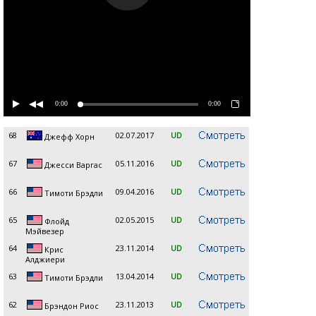
0:00
0:00
68
02.07.2017
UD
Джефф Хорн
67
05.11.2016
UD
Джесси Варгас
66
09.04.2016
UD
Тимоти Брэдли
65
02.05.2015
UD
Флойд
Мэйвезер
64
23.11.2014
UD
Крис
Алджиери
63
13.04.2014
UD
Тимоти Брэдли
62
23.11.2013
UD
Брэндон Риос