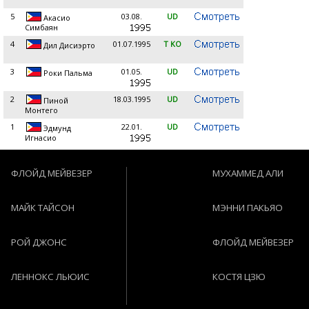
5
03.08.
UD
Акасио
Симбаян
4
01.07.1995
T KO
Дил Дисиэрто
3
01.05.
UD
Роки Пальма
2
18.03.1995
UD
Пиной
Монтего
1
22.01.
UD
Эдмунд
Игнасио
ФЛОЙД МЕЙВЕЗЕР
МУХАММЕД АЛИ
МАЙК ТАЙСОН
МЭННИ ПАКЬЯО
РОЙ ДЖОНС
ФЛОЙД МЕЙВЕЗЕР
ЛЕННОКС ЛЬЮИС
КОСТЯ ЦЗЮ