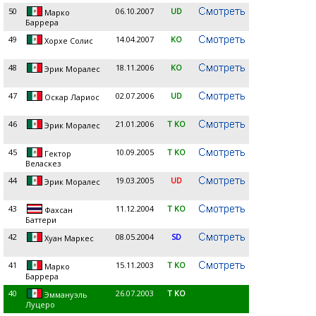
50
06.10.2007
UD
Марко
Баррера
49
14.04.2007
KO
Хорхе Солис
48
18.11.2006
KO
Эрик Моралес
47
02.07.2006
UD
Оскар Лариос
46
21.01.2006
T KO
Эрик Моралес
45
10.09.2005
T KO
Гектор
Веласкез
44
19.03.2005
UD
Эрик Моралес
43
11.12.2004
T KO
Фахсан
Баттери
42
08.05.2004
SD
Хуан Маркес
41
15.11.2003
T KO
Марко
Баррера
40
26.07.2003
T KO
Эммануэль
Луцеро