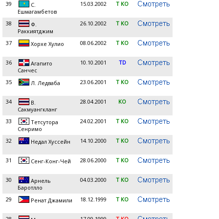
39
15.03.2002
T KO
С.
Ешмагамбетов
38
26.10.2002
T KO
Ф.
Раккиятджим
37
08.06.2002
T KO
Хорхе Хулио
36
10.10.2001
TD
Агапито
Санчес
35
23.06.2001
T KO
Л. Ледваба
34
28.04.2001
KO
В.
Сакмуангкланг
33
24.02.2001
T KO
Тетсутора
Сенримо
32
14.10.2000
T KO
Недал Хуссейн
31
28.06.2000
T KO
Сенг-Конг-Чей
30
04.03.2000
T KO
Арнель
Баротлло
29
18.12.1999
T KO
Ренат Джамили
28
17.09.1999
T KO