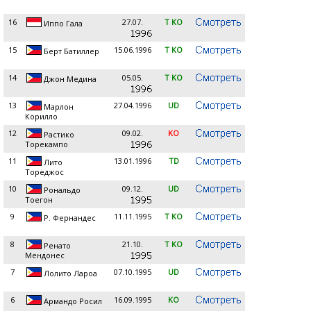
16
27.07.
T KO
Иппо Гала
15
15.06.1996
T KO
Берт Батиллер
14
05.05.
T KO
Джон Медина
13
27.04.1996
UD
Марлон
Корилло
12
09.02.
KO
Растико
Торекампо
11
13.01.1996
TD
Лито
Тореджос
10
09.12.
UD
Рональдо
Тоегон
9
11.11.1995
T KO
Р. Фернандес
8
21.10.
T KO
Ренато
Мендонес
7
07.10.1995
UD
Лолито Лароа
6
16.09.1995
KO
Армандо Росил