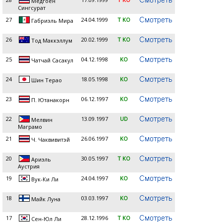
Медгоен
Сингсурат
27
24.04.1999
T KO
Габриэль Мира
26
20.02.1999
T KO
Тод Маккэллум
25
04.12.1998
KO
Чатчай Сасакул
24
18.05.1998
KO
Шин Терао
23
06.12.1997
KO
П. Ютанакорн
22
13.09.1997
UD
Мелвин
Маграмо
21
26.06.1997
KO
Ч. Чаквивитэй
20
30.05.1997
T KO
Ариэль
Аустрия
19
24.04.1997
KO
Вук-Ки Ли
18
03.03.1997
KO
Майк Луна
17
28.12.1996
T KO
Сен-Юл Ли