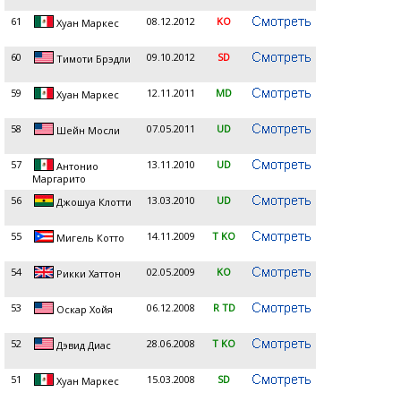
61
08.12.2012
KO
Хуан Маркеc
60
09.10.2012
SD
Тимоти Брэдли
59
12.11.2011
MD
Хуан Маркес
58
07.05.2011
UD
Шейн Мосли
57
13.11.2010
UD
Антонио
Маргарито
56
13.03.2010
UD
Джошуа Клотти
55
14.11.2009
T KO
Мигель Котто
54
02.05.2009
KO
Рикки Хаттон
53
06.12.2008
R TD
Оскар Хойя
52
28.06.2008
T KO
Дэвид Диас
51
15.03.2008
SD
Хуан Маркес