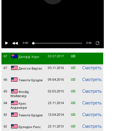
0:00
0:00
67
02.07.2017
UD
Джефф Хорн
67
05.11.2016
UD
Джесси Варгас
66
09.04.2016
UD
Тимоти Брэдли
65
02.05.2015
UD
Флойд
Мэйвезер
64
23.11.2014
UD
Крис
Алджиери
63
13.04.2014
UD
Тимоти Брэдли
62
23.11.2013
UD
Брэндон Риос