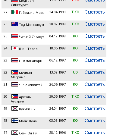
Медгоен
Сингсурат
27
24.04.1999
T KO
Габриэль Мира
26
20.02.1999
T KO
Тод Маккэллум
25
04.12.1998
KO
Чатчай Сасакул
24
18.05.1998
KO
Шин Терао
23
06.12.1997
KO
П. Ютанакорн
22
13.09.1997
UD
Мелвин
Маграмо
21
26.06.1997
KO
Ч. Чаквивитэй
20
30.05.1997
T KO
Ариэль
Аустрия
19
24.04.1997
KO
Вук-Ки Ли
18
03.03.1997
KO
Майк Луна
17
28.12.1996
T KO
Сен-Юл Ли