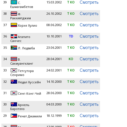
39
15.03.2002
T KO
С.
Ешмагамбетов
38
26.10.2002
T KO
Ф.
Раккиятджим
37
08.06.2002
T KO
Хорхе Хулио
36
10.10.2001
TD
Агапито
Санчес
35
23.06.2001
T KO
Л. Ледваба
34
28.04.2001
KO
В.
Сакмуангкланг
33
24.02.2001
T KO
Тетсутора
Сенримо
32
14.10.2000
T KO
Недал Хуссейн
31
28.06.2000
T KO
Сенг-Конг-Чей
30
04.03.2000
T KO
Арнель
Баротлло
29
18.12.1999
T KO
Ренат Джамили
28
17.09.1999
T KO