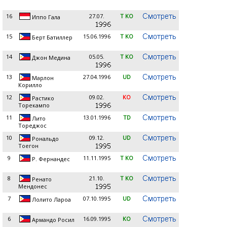
16
27.07.
T KO
Иппо Гала
15
15.06.1996
T KO
Берт Батиллер
14
05.05.
T KO
Джон Медина
13
27.04.1996
UD
Марлон
Корилло
12
09.02.
KO
Растико
Торекампо
11
13.01.1996
TD
Лито
Тореджос
10
09.12.
UD
Рональдо
Тоегон
9
11.11.1995
T KO
Р. Фернандес
8
21.10.
T KO
Ренато
Мендонес
7
07.10.1995
UD
Лолито Лароа
6
16.09.1995
KO
Армандо Росил