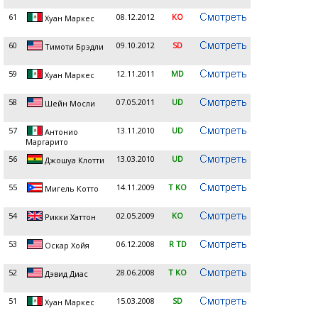
61
08.12.2012
KO
Хуан Маркеc
60
09.10.2012
SD
Тимоти Брэдли
59
12.11.2011
MD
Хуан Маркес
58
07.05.2011
UD
Шейн Мосли
57
13.11.2010
UD
Антонио
Маргарито
56
13.03.2010
UD
Джошуа Клотти
55
14.11.2009
T KO
Мигель Котто
54
02.05.2009
KO
Рикки Хаттон
53
06.12.2008
R TD
Оскар Хойя
52
28.06.2008
T KO
Дэвид Диас
51
15.03.2008
SD
Хуан Маркес