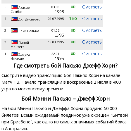
5
03.08.
UD
Акасио
Симбаян
4
01.07.1995
T KO
Дил Дисиэрто
3
01.05.
UD
Роки Пальма
2
18.03.1995
UD
Пиной
Монтего
1
22.01.
UD
Эдмунд
Игнасио
Где смотреть бой Пакьяо Джефф Хорн?
Смотрите видео трансляцию боя Пакьяо Хорн на канале
Матч ТВ. Начало трансляции в воскресенье 2 июля в 4:00
утра по московскому времени.
Бой Мэнни Пакьяо – Джефф Хорн
На бой Мэнни Пакьяо и Джеффа Хорна продано 50 000
билетов. Всеми ожидаемый поединок уже окрещен "Битвой
при Брисбене", как одно из самых значимых событий бокса
в Австралии.