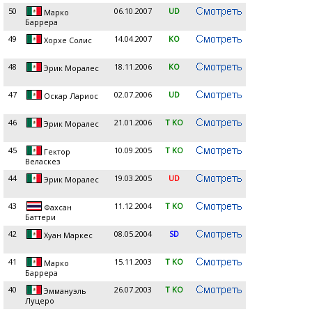
50
06.10.2007
UD
Марко
Баррера
49
14.04.2007
KO
Хорхе Солис
48
18.11.2006
KO
Эрик Моралес
47
02.07.2006
UD
Оскар Лариос
46
21.01.2006
T KO
Эрик Моралес
45
10.09.2005
T KO
Гектор
Веласкез
44
19.03.2005
UD
Эрик Моралес
43
11.12.2004
T KO
Фахсан
Баттери
42
08.05.2004
SD
Хуан Маркес
41
15.11.2003
T KO
Марко
Баррера
40
26.07.2003
T KO
Эммануэль
Луцеро