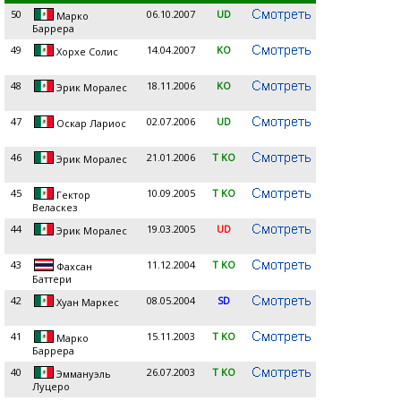
50
06.10.2007
UD
Марко
Баррера
49
14.04.2007
KO
Хорхе Солис
48
18.11.2006
KO
Эрик Моралес
47
02.07.2006
UD
Оскар Лариос
46
21.01.2006
T KO
Эрик Моралес
45
10.09.2005
T KO
Гектор
Веласкез
44
19.03.2005
UD
Эрик Моралес
43
11.12.2004
T KO
Фахсан
Баттери
42
08.05.2004
SD
Хуан Маркес
41
15.11.2003
T KO
Марко
Баррера
40
26.07.2003
T KO
Эммануэль
Луцеро