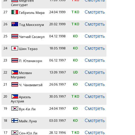
Медгоен
Сингсурат
27
24.04.1999
T KO
Габриэль Мира
26
20.02.1999
T KO
Тод Маккэллум
25
04.12.1998
KO
Чатчай Сасакул
24
18.05.1998
KO
Шин Терао
23
06.12.1997
KO
П. Ютанакорн
22
13.09.1997
UD
Мелвин
Маграмо
21
26.06.1997
KO
Ч. Чаквивитэй
20
30.05.1997
T KO
Ариэль
Аустрия
19
24.04.1997
KO
Вук-Ки Ли
18
03.03.1997
KO
Майк Луна
17
28.12.1996
T KO
Сен-Юл Ли