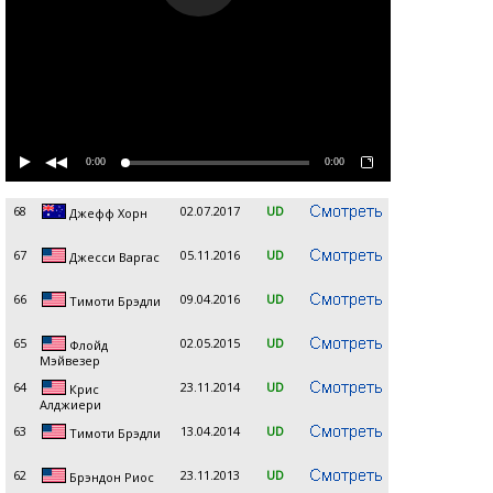
0:00
0:00
68
02.07.2017
UD
Джефф Хорн
67
05.11.2016
UD
Джесси Варгас
66
09.04.2016
UD
Тимоти Брэдли
65
02.05.2015
UD
Флойд
Мэйвезер
64
23.11.2014
UD
Крис
Алджиери
63
13.04.2014
UD
Тимоти Брэдли
62
23.11.2013
UD
Брэндон Риос