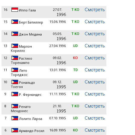
16
27.07.
T KO
Иппо Гала
15
15.06.1996
T KO
Берт Батиллер
14
05.05.
T KO
Джон Медина
13
27.04.1996
UD
Марлон
Корилло
12
09.02.
KO
Растико
Торекампо
11
13.01.1996
TD
Лито
Тореджос
10
09.12.
UD
Рональдо
Тоегон
9
11.11.1995
T KO
Р. Фернандес
8
21.10.
T KO
Ренато
Мендонес
7
07.10.1995
UD
Лолито Лароа
6
16.09.1995
KO
Армандо Росил