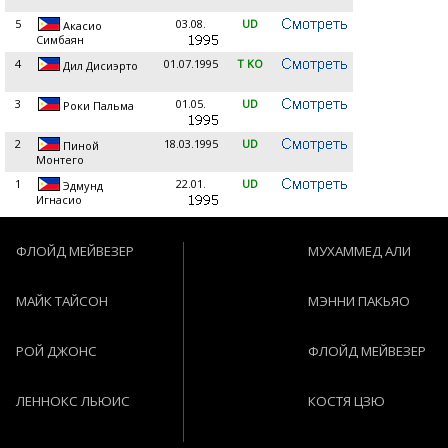
5
03.08.
UD
Акасио
Симбаян
4
01.07.1995
T KO
Дил Дисиэрто
3
01.05.
UD
Роки Пальма
2
18.03.1995
UD
Пиной
Монтего
1
22.01.
UD
Эдмунд
Игнасио
ФЛОЙД МЕЙВЕЗЕР
МУХАММЕД АЛИ
МАЙК ТАЙСОН
МЭННИ ПАКЬЯО
РОЙ ДЖОНС
ФЛОЙД МЕЙВЕЗЕР
ЛЕННОКС ЛЬЮИС
КОСТЯ ЦЗЮ