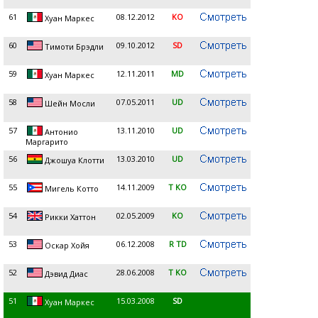
61
08.12.2012
KO
Хуан Маркеc
60
09.10.2012
SD
Тимоти Брэдли
59
12.11.2011
MD
Хуан Маркес
58
07.05.2011
UD
Шейн Мосли
57
13.11.2010
UD
Антонио
Маргарито
56
13.03.2010
UD
Джошуа Клотти
55
14.11.2009
T KO
Мигель Котто
54
02.05.2009
KO
Рикки Хаттон
53
06.12.2008
R TD
Оскар Хойя
52
28.06.2008
T KO
Дэвид Диас
51
15.03.2008
SD
Хуан Маркес