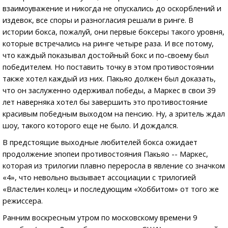
взаимоуважение и никогда не опускались до оскорблений и
издевок, все споры и разногласия решали в ринге. В
истории бокса, пожалуй, они первые боксеры такого уровня,
которые встречались на ринге четыре раза. И все потому,
что каждый показывал достойный бокс и по-своему был
победителем. Но поставить точку в этом противостоянии
также хотел каждый из них. Пакьяо должен был доказать,
что он заслуженно одерживал победы, а Маркес в свои 39
лет наверняка хотел бы завершить это противостояние
красивым победным выходом на пенсию. Ну, а зритель ждал
шоу, такого которого еще не было. И дождался.
В предстоящие выходные любителей бокса ожидает
продолжение эпопеи противостояния Пакьяо -- Маркес,
которая из трилогии плавно переросла в явление со значком
«4», что невольно вызывает ассоциации с трилогией
«Властелин колец» и последующим «Хоббитом» от того же
режиссера.
Ранним воскресным утром по московскому времени 9