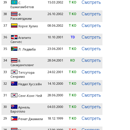
39
15.03.2002
T KO
С.
Ешмагамбетов
38
26.10.2002
T KO
Ф.
Раккиятджим
37
08.06.2002
T KO
Хорхе Хулио
36
10.10.2001
TD
Агапито
Санчес
35
23.06.2001
T KO
Л. Ледваба
34
28.04.2001
KO
В.
Сакмуангкланг
33
24.02.2001
T KO
Тетсутора
Сенримо
32
14.10.2000
T KO
Недал Хуссейн
31
28.06.2000
T KO
Сенг-Конг-Чей
30
04.03.2000
T KO
Арнель
Баротлло
29
18.12.1999
T KO
Ренат Джамили
28
17.09.1999
T KO