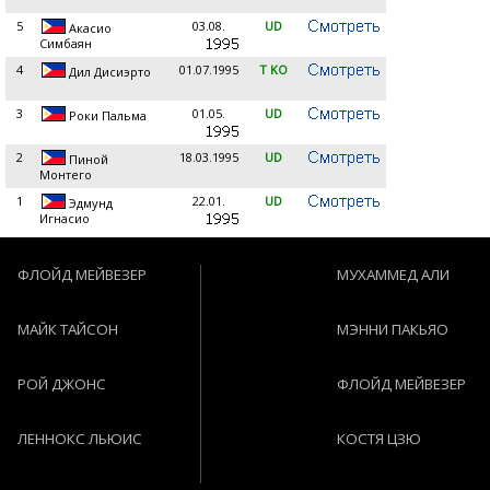
5
03.08.
UD
Акасио
Симбаян
4
01.07.1995
T KO
Дил Дисиэрто
3
01.05.
UD
Роки Пальма
2
18.03.1995
UD
Пиной
Монтего
1
22.01.
UD
Эдмунд
Игнасио
ФЛОЙД МЕЙВЕЗЕР
МУХАММЕД АЛИ
МАЙК ТАЙСОН
МЭННИ ПАКЬЯО
РОЙ ДЖОНС
ФЛОЙД МЕЙВЕЗЕР
ЛЕННОКС ЛЬЮИС
КОСТЯ ЦЗЮ