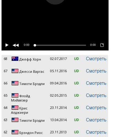
0:00
0:00
68
02.07.2017
UD
Джефф Хорн
67
05.11.2016
UD
Джесси Варгас
66
09.04.2016
UD
Тимоти Брэдли
65
02.05.2015
UD
Флойд
Мэйвезер
64
23.11.2014
UD
Крис
Алджиери
63
13.04.2014
UD
Тимоти Брэдли
62
23.11.2013
UD
Брэндон Риос