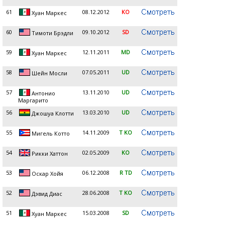
61
08.12.2012
KO
Хуан Маркеc
60
09.10.2012
SD
Тимоти Брэдли
59
12.11.2011
MD
Хуан Маркес
58
07.05.2011
UD
Шейн Мосли
57
13.11.2010
UD
Антонио
Маргарито
56
13.03.2010
UD
Джошуа Клотти
55
14.11.2009
T KO
Мигель Котто
54
02.05.2009
KO
Рикки Хаттон
53
06.12.2008
R TD
Оскар Хойя
52
28.06.2008
T KO
Дэвид Диас
51
15.03.2008
SD
Хуан Маркес