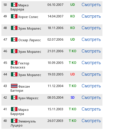
50
06.10.2007
UD
Марко
Баррера
49
14.04.2007
KO
Хорхе Солис
48
18.11.2006
KO
Эрик Моралес
47
02.07.2006
UD
Оскар Лариос
46
21.01.2006
T KO
Эрик Моралес
45
10.09.2005
T KO
Гектор
Веласкез
44
19.03.2005
UD
Эрик Моралес
43
11.12.2004
T KO
Фахсан
Баттери
42
08.05.2004
SD
Хуан Маркес
41
15.11.2003
T KO
Марко
Баррера
40
26.07.2003
T KO
Эммануэль
Луцеро