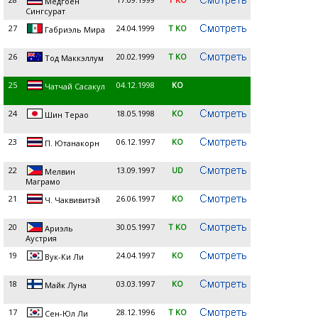
Медгоен
Сингсурат
27
24.04.1999
T KO
Габриэль Мира
26
20.02.1999
T KO
Тод Маккэллум
25
04.12.1998
KO
Чатчай Сасакул
24
18.05.1998
KO
Шин Терао
23
06.12.1997
KO
П. Ютанакорн
22
13.09.1997
UD
Мелвин
Маграмо
21
26.06.1997
KO
Ч. Чаквивитэй
20
30.05.1997
T KO
Ариэль
Аустрия
19
24.04.1997
KO
Вук-Ки Ли
18
03.03.1997
KO
Майк Луна
17
28.12.1996
T KO
Сен-Юл Ли