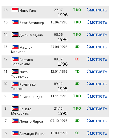
16
27.07.
T KO
Иппо Гала
15
15.06.1996
T KO
Берт Батиллер
14
05.05.
T KO
Джон Медина
13
27.04.1996
UD
Марлон
Корилло
12
09.02.
KO
Растико
Торекампо
11
13.01.1996
TD
Лито
Тореджос
10
09.12.
UD
Рональдо
Тоегон
9
11.11.1995
T KO
Р. Фернандес
8
21.10.
T KO
Ренато
Мендонес
7
07.10.1995
UD
Лолито Лароа
6
16.09.1995
KO
Армандо Росил