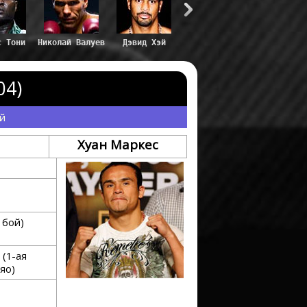
с Тони
Николай Валуев
Дэвид Хэй
04)
ой
Хуан Маркес
 бой)
 (1-ая
яо)