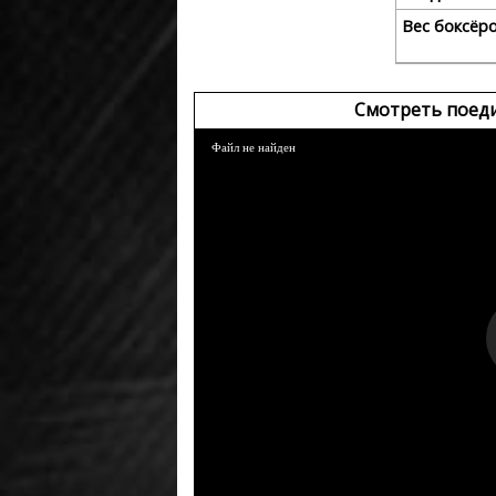
Вес боксёр
Смотреть поеди
Файл не найден