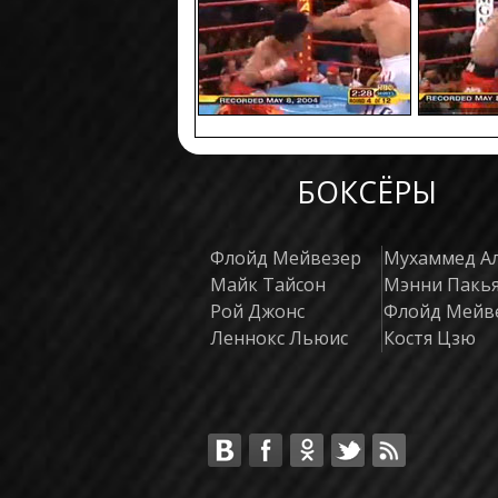
БОКСЁРЫ
Флойд Мейвезер
Мухаммед А
Майк Тайсон
Мэнни Пакь
Рой Джонс
Флойд Мейв
Леннокс Льюис
Костя Цзю