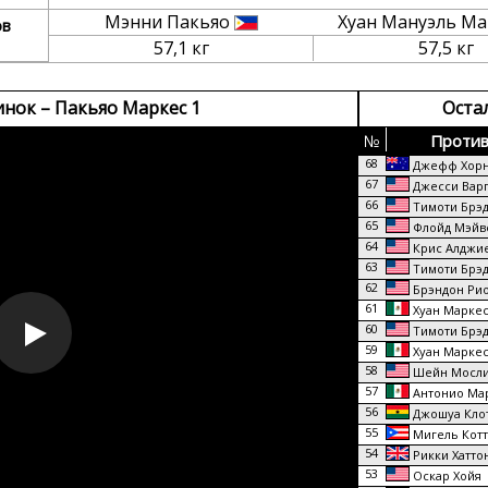
Мэнни Пакьяо
Хуан Мануэль М
ов
57,1 кг
57,5 кг
нок – Пакьяо Маркес 1
Оста
№
Против
68
Джефф Хор
67
Джесси Варг
66
Тимоти Брэ
65
Флойд Мэйв
64
Крис Алджи
63
Тимоти Брэ
62
Брэндон Ри
61
Хуан Марке
60
Тимоти Брэ
59
Хуан Марке
58
Шейн Мосл
57
Антонио Ма
56
Джошуа Кло
55
Мигель Кот
54
Рикки Хатто
53
Оскар Хойя