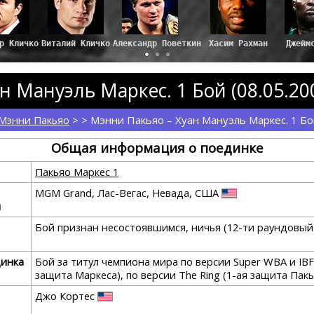
Виталий Кличко
Александр Поветкин
Хасим Рахман
Джейм
н Мануэль Маркес. 1 Бой (08.05.20
Мэнни Пакьяо
> > Мэнни Пакьяо – Хуан Мануэль Маркес. 1 Б
Общая информация о поединке
Пакьяо Маркес 1
MGM Grand, Лас-Вегас, Невада, США
я
Бой признан несостоявшимся, ничья (12-ти раундовый
динка
Бой за титул чемпиона мира по версии Super WBA и IBF
защита Маркеса), по версии The Ring (1-ая защита Пакь
Джо Кортес