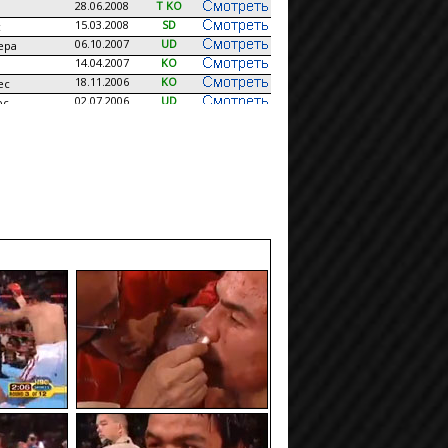
28.06.2008
T KO
15.03.2008
SD
с
06.10.2007
UD
ера
14.04.2007
KO
18.11.2006
KO
ес
02.07.2006
UD
ос
21.01.2006
T KO
ес
10.09.2005
T KO
скез
19.03.2005
UD
ес
11.12.2004
T KO
ери
08.05.2004
SD
с
15.11.2003
T KO
ера
26.07.2003
T KO
Луцеро
15.03.2002
T KO
етов
26.10.2002
T KO
жим
08.06.2002
T KO
10.10.2001
TD
чес
23.06.2001
T KO
28.04.2001
KO
кланг
24.02.2001
T KO
Сенримо
14.10.2000
T KO
йн
28.06.2000
T KO
ей
04.03.2000
T KO
тлло
18.12.1999
T KO
или