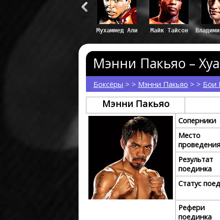
Мэнни Пакьяо – Хуа
Боксёры
> >
Мэнни Пакьяо
> >
Бои 
Мэнни Пакьяо
Соперники
Место
проведени
Результат
поединка
Статус пое
Рефери
поединка