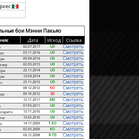
аркес
льные бои Мэнни Пакьяо
ник
Дата
Исход
Сcылка
02.07.2017
UD
н
05.11.2016
UD
ас
09.04.2016
UD
дли
02.05.2015
UD
езер
23.11.2014
UD
ери
13.04.2014
UD
дли
23.11.2013
UD
ос
08.12.2012
KO
c
09.10.2012
SD
дли
12.11.2011
MD
с
07.05.2011
UD
и
13.11.2010
UD
ргарито
13.03.2010
UD
тти
14.11.2009
T KO
то
02.05.2009
KO
н
06.12.2008
R TD