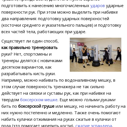
подготовить к нанесению многочисленных
ударов
ударные
поверхности рук. При этом можно выделить при набивке
два направления: подготовку ударных поверхностей
(косточки среднего и указательного пальцев) и подготовку
всех частей тела, работающих при ударе.
Существует ли один способ,
как правильно тренеровать
руки? Нет, спортсмены и
тренеры делятся с новичками
десятком вариантов, как
разрабатывать кисть руки.
Например, можно набивать по водоналивному мешку, в
этом случае поверхность тренажера не так сильно
действует на связки и суставы рук, как при набивке на
твердом
боксерском мешке
. Еще можно
голыми руками
бить по
боксерской груше
или мешку, но начинать работу на
них нужно постепенно и медленно. Также очень помогают
набить кулачки отжимания на руках сжатые в кулачки от
пола (это помогает укрепить кости),
сжатие эспандера
,