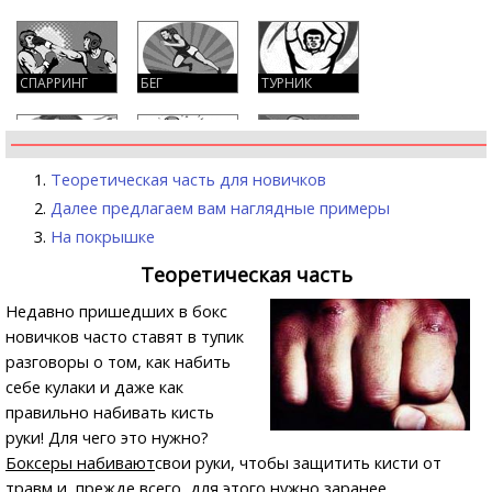
СПАРРИНГ
БЕГ
ТУРНИК
ПРЕСС
УДАРЫ
КУЛАКИ
Теоретическая часть для новичков
Далее предлагаем вам наглядные примеры
На покрышке
СКАКАЛКА
УПОР
ГРУША
Теоретическая часть
Недавно пришедших в бокс
новичков часто ставят в тупик
разговоры о том, как набить
себе кулаки и даже как
правильно набивать кисть
руки! Для чего это нужно?
Боксеры набивают
свои руки, чтобы защитить кисти от
травм и, прежде всего, для этого нужно заранее