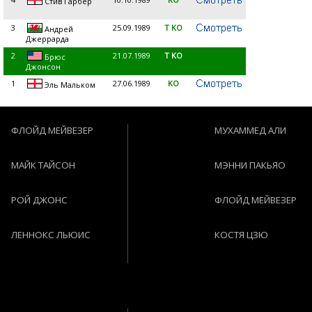
Стив Гарбер
3
25.09.1989
T KO
Андрей
Джеррарда
2
21.07.1989
T KO
Брюс
Джонсон
1
27.06.1989
KO
Эль Мальком
ФЛОЙД МЕЙВЕЗЕР
МУХАММЕД АЛИ
МАЙК ТАЙСОН
МЭННИ ПАКЬЯО
РОЙ ДЖОНС
ФЛОЙД МЕЙВЕЗЕР
ЛЕННОКС ЛЬЮИС
КОСТЯ ЦЗЮ