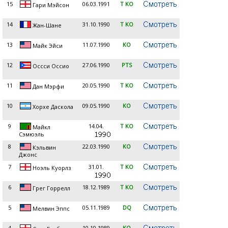
15
06.03.1991
T KO
Гари Мэйсон
14
31.10.1990
T KO
Жан-Шане
13
11.07.1990
KO
Майк Эйси
12
27.06.1990
PTS
Оссси Оссио
11
20.05.1990
T KO
Дан Мэрфи
10
09.05.1990
KO
Хорхе Даскола
9
14.04.
T KO
Майкл
Сэмюэль
8
22.03.1990
KO
Кэльвин
Джонс
7
31.01.
T KO
Ноэль Куорлз
6
18.12.1989
T KO
Грег Горрелл
5
05.11.1989
DQ
Мелвин Эппс
4
10.10.1989
KO