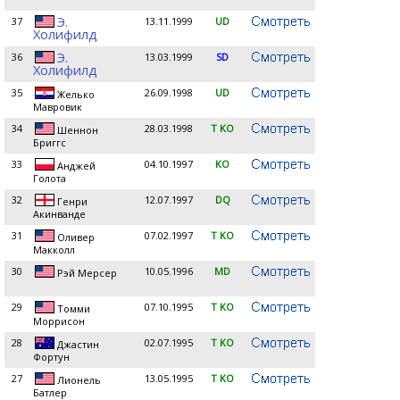
Э.
37
13.11.1999
UD
Холифилд
Э.
36
13.03.1999
SD
Холифилд
35
26.09.1998
UD
Желько
Мавровик
34
28.03.1998
T KO
Шеннон
Бриггс
33
04.10.1997
KO
Анджей
Голота
32
12.07.1997
DQ
Генри
Акинванде
31
07.02.1997
T KO
Оливер
Макколл
30
10.05.1996
MD
Рэй Мерсер
29
07.10.1995
T KO
Томми
Моррисон
28
02.07.1995
T KO
Джастин
Фортун
27
13.05.1995
T KO
Лионель
Батлер