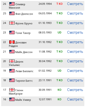
26
24.09.1994
T KO
Оливер
Макколл
25
06.05.1994
T KO
Фил Джексон
24
01.10.1993
T KO
Фрэнк Бруно
23
08.05.1993
UD
Тони Такер
22
31.10.1992
T KO
Донован
Раддок
21
11.08.1992
T KO
Майк Диксон
20
30.04.1992
T KO
Дерек
Уильямс
19
01.02.1992
UD
Леви Биллапс
18
23.11.1991
T KO
Тирелл Биггс
17
30.09.1991
KO
Гленн
МакКрори
16
12.07.1991
KO
Майк Уивер