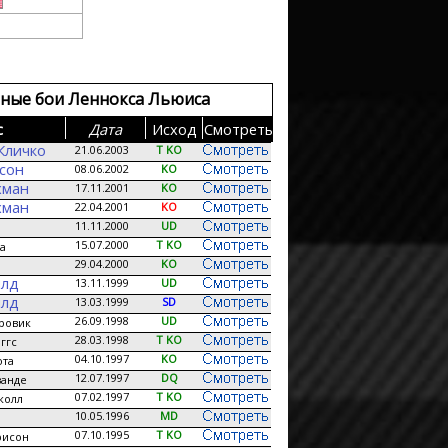
ные бои Леннокса Льюиса
с
Дата
Исход
Смотреть
Кличко
21.06.2003
T KO
сон
08.06.2002
KO
хман
17.11.2001
KO
хман
22.04.2001
KO
11.11.2000
UD
15.07.2000
T KO
а
29.04.2000
KO
илд
13.11.1999
UD
илд
13.03.1999
SD
26.09.1998
UD
ровик
28.03.1998
T KO
ггс
04.10.1997
KO
ота
12.07.1997
DQ
ванде
07.02.1997
T KO
колл
10.05.1996
MD
07.10.1995
T KO
рисон