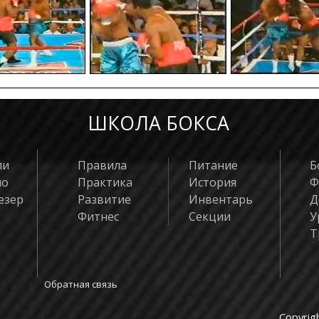
4
Стив Гарбер
3
Андрей Дже
2
Брюс Джонс
1
Эль Малько
ШКОЛА БОКСА
ли
Правила
Питание
Б
яо
Практика
История
Ф
езер
Развитие
Инвентарь
Д
Фитнес
Секции
У
Т
Обратная связь
Copyrig