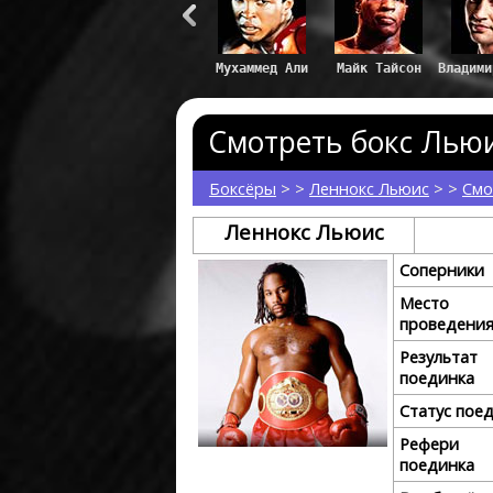
Майк Тайсон
Владим
Смотреть бокс Льюи
Боксёры
> >
Леннокс Льюис
> >
Смо
Леннокс Льюис
Соперники
Место
проведени
Результат
поединка
Статус пое
Рефери
поединка