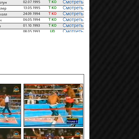
02.07.1995
T KO
ртун
13.05.1995
T KO
тлер
24.09.1994
T KO
колл
06.05.1994
T KO
н
01.10.1993
T KO
о
08.05.1993
UD
31.10.1992
T KO
док
11.08.1992
T KO
н
30.04.1992
T KO
ямс
01.02.1992
UD
пс
23.11.1991
T KO
с
30.09.1991
KO
рори
12.07.1991
KO
06.03.1991
T KO
н
31.10.1990
T KO
11.07.1990
KO
27.06.1990
PTS
о
20.05.1990
T KO
09.05.1990
KO
ла
14.04.
T KO
эль
22.03.1990
KO
онс
31.01.
T KO
з
18.12.1989
T KO
л
05.11.1989
DQ
с