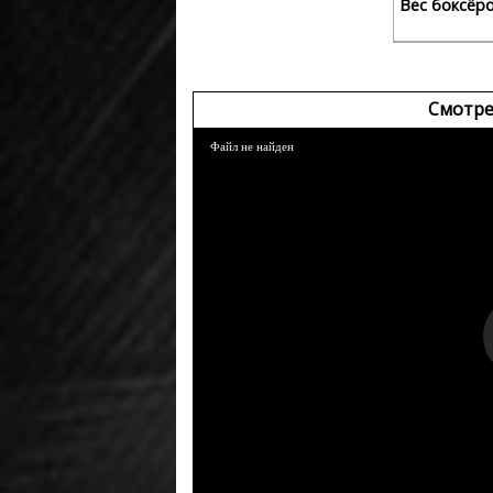
Вес боксёр
Смотре
Файл не найден