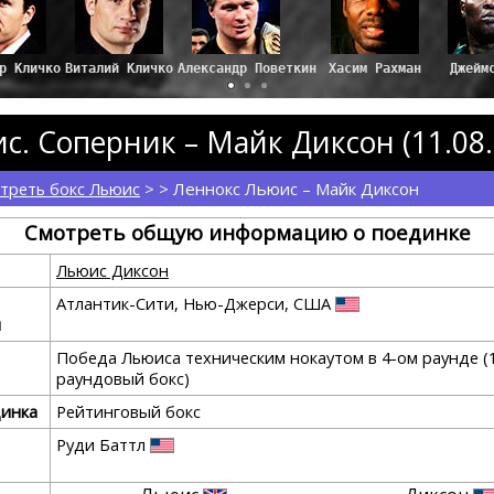
ир Кличко
Виталий Кличко
Александр Поветкин
Хасим Рахман
Джейм
с. Соперник – Майк Диксон (11.08.
треть бокс Льюис
> > Леннокс Льюис – Майк Диксон
Смотреть общую информацию о поединке
Льюис Диксон
Атлантик-Сити, Нью-Джерси, США
я
Победа Льюиса техническим нокаутом в 4-ом раунде (
раундовый бокс)
динка
Рейтинговый бокс
Руди Баттл