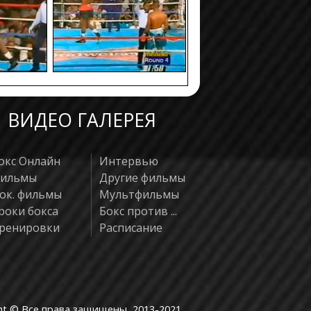
10.10.1989
KO
25.09.1989
T KO
ррарда
21.07.1989
T KO
он
27.06.1989
KO
м
ВИДЕО ГАЛЕРЕЯ
окс Онлайн
Интервью
ильмы
Другие фильмы
ок. фильмы
Мультфильмы
роки бокса
Бокс против ...
ренировки
Расписание
ht © Все права защищены, 2013-2021