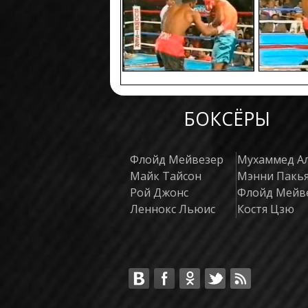
БОКСЁРЫ
Флойд Мейвезер
Мухаммед А
Майк Тайсон
Мэнни Пакь
Рой Джонс
Флойд Мейв
Леннокс Льюис
Костя Цзю