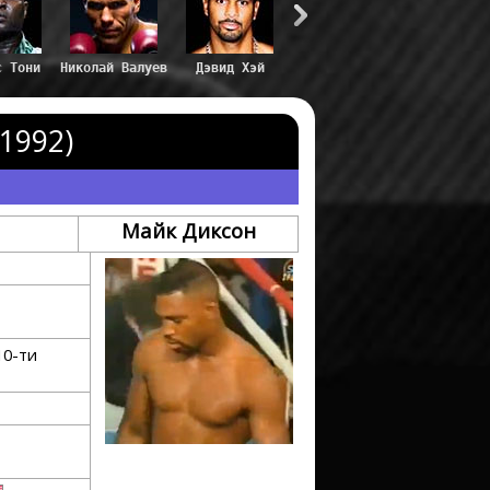
с Тони
Николай Валуев
Дэвид Хэй
1992)
Майк Диксон
10-ти