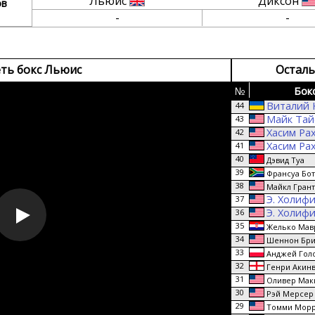
Льюис
Диксон
ов
-
-
ть бокс Льюис
Осталь
№
Бок
Виталий 
44
Майк Тай
43
Хасим Ра
42
Хасим Ра
41
40
Дэвид Туа
39
Франсуа Бот
38
Майкл Грант
Э. Холиф
37
Э. Холиф
36
35
Желько Мав
34
Шеннон Бри
33
Анджей Гол
32
Генри Акин
31
Оливер Мак
30
Рэй Мерсер
29
Томми Мор