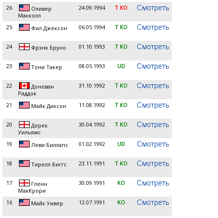
26
24.09.1994
T KO
Оливер
Макколл
25
06.05.1994
T KO
Фил Джексон
24
01.10.1993
T KO
Фрэнк Бруно
23
08.05.1993
UD
Тони Такер
22
31.10.1992
T KO
Донован
Раддок
21
11.08.1992
T KO
Майк Диксон
20
30.04.1992
T KO
Дерек
Уильямс
19
01.02.1992
UD
Леви Биллапс
18
23.11.1991
T KO
Тирелл Биггс
17
30.09.1991
KO
Гленн
МакКрори
16
12.07.1991
KO
Майк Уивер