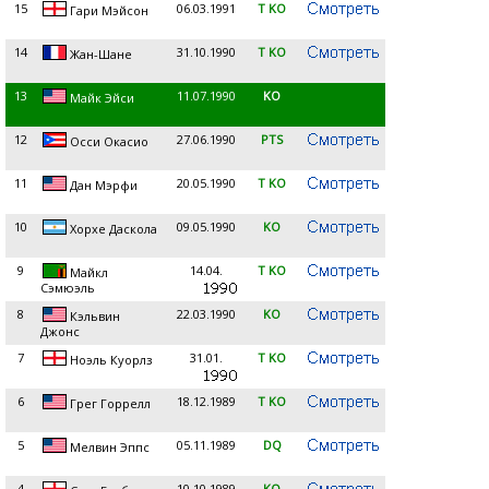
15
06.03.1991
T KO
Гари Мэйсон
14
31.10.1990
T KO
Жан-Шане
13
11.07.1990
KO
Майк Эйси
12
27.06.1990
PTS
Осси Окасио
11
20.05.1990
T KO
Дан Мэрфи
10
09.05.1990
KO
Хорхе Даскола
9
14.04.
T KO
Майкл
Сэмюэль
8
22.03.1990
KO
Кэльвин
Джонс
7
31.01.
T KO
Ноэль Куорлз
6
18.12.1989
T KO
Грег Горрелл
5
05.11.1989
DQ
Мелвин Эппс
4
10.10.1989
KO