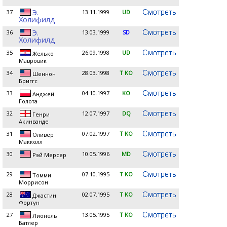
Э.
37
13.11.1999
UD
Холифилд
Э.
36
13.03.1999
SD
Холифилд
35
26.09.1998
UD
Желько
Мавровик
34
28.03.1998
T KO
Шеннон
Бриггс
33
04.10.1997
KO
Анджей
Голота
32
12.07.1997
DQ
Генри
Акинванде
31
07.02.1997
T KO
Оливер
Макколл
30
10.05.1996
MD
Рэй Мерсер
29
07.10.1995
T KO
Томми
Моррисон
28
02.07.1995
T KO
Джастин
Фортун
27
13.05.1995
T KO
Лионель
Батлер