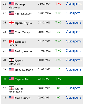
26
24.09.1994
T KO
Оливер
Макколл
25
06.05.1994
T KO
Фил Джексон
24
01.10.1993
T KO
Фрэнк Бруно
23
08.05.1993
UD
Тони Такер
22
31.10.1992
T KO
Донован
Раддок
21
11.08.1992
T KO
Майк Диксон
20
30.04.1992
T KO
Дерек
Уильямс
19
01.02.1992
UD
Леви Биллапс
18
23.11.1991
T KO
Тирелл Биггс
17
30.09.1991
KO
Гленн
МакКрори
16
12.07.1991
KO
Майк Уивер