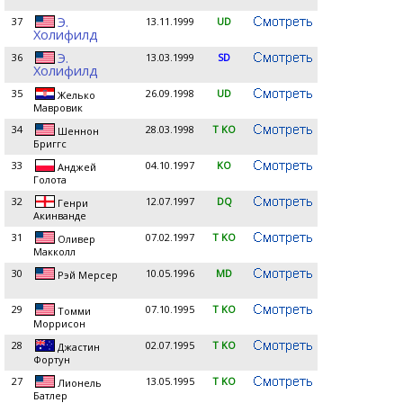
Э.
37
13.11.1999
UD
Холифилд
Э.
36
13.03.1999
SD
Холифилд
35
26.09.1998
UD
Желько
Мавровик
34
28.03.1998
T KO
Шеннон
Бриггс
33
04.10.1997
KO
Анджей
Голота
32
12.07.1997
DQ
Генри
Акинванде
31
07.02.1997
T KO
Оливер
Макколл
30
10.05.1996
MD
Рэй Мерсер
29
07.10.1995
T KO
Томми
Моррисон
28
02.07.1995
T KO
Джастин
Фортун
27
13.05.1995
T KO
Лионель
Батлер