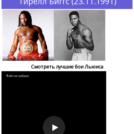
Тирелл Биггс (23.11.1991)
Смотреть лучшие бои Льюиса
Файл не найден