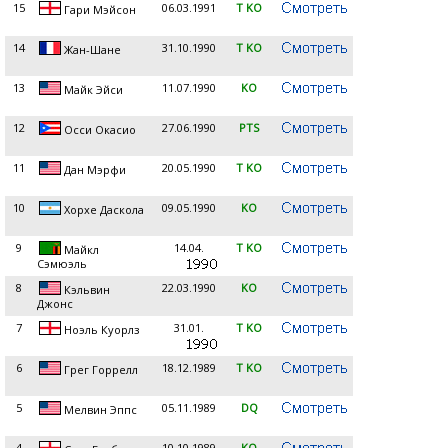
15
06.03.1991
T KO
Гари Мэйсон
14
31.10.1990
T KO
Жан-Шане
13
11.07.1990
KO
Майк Эйси
12
27.06.1990
PTS
Осси Окасио
11
20.05.1990
T KO
Дан Мэрфи
10
09.05.1990
KO
Хорхе Даскола
9
14.04.
T KO
Майкл
Сэмюэль
8
22.03.1990
KO
Кэльвин
Джонс
7
31.01.
T KO
Ноэль Куорлз
6
18.12.1989
T KO
Грег Горрелл
5
05.11.1989
DQ
Мелвин Эппс
4
10.10.1989
KO