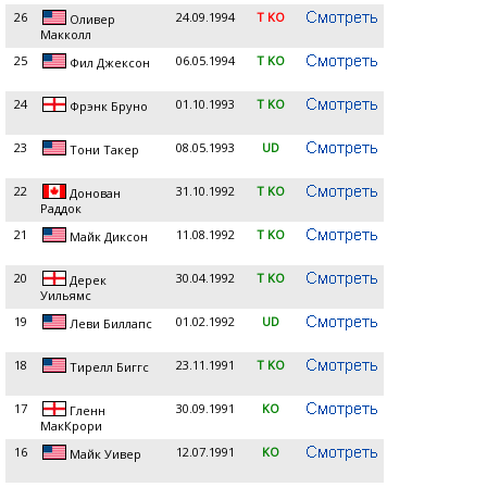
26
24.09.1994
T KO
Оливер
Макколл
25
06.05.1994
T KO
Фил Джексон
24
01.10.1993
T KO
Фрэнк Бруно
23
08.05.1993
UD
Тони Такер
22
31.10.1992
T KO
Донован
Раддок
21
11.08.1992
T KO
Майк Диксон
20
30.04.1992
T KO
Дерек
Уильямс
19
01.02.1992
UD
Леви Биллапс
18
23.11.1991
T KO
Тирелл Биггс
17
30.09.1991
KO
Гленн
МакКрори
16
12.07.1991
KO
Майк Уивер