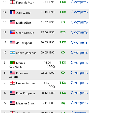
15
06.03.1991
T KO
Гари Мэйсон
14
31.10.1990
T KO
Жан-Шане
13
11.07.1990
KO
Майк Эйси
12
27.06.1990
PTS
Осси Окасио
11
20.05.1990
T KO
Дан Мэрфи
10
09.05.1990
KO
Хорхе Даскола
9
14.04.
T KO
Майкл
Сэмюэль
8
22.03.1990
KO
Кэльвин
Джонс
7
31.01.
T KO
Ноэль Куорлз
6
18.12.1989
T KO
Грег Горрелл
5
05.11.1989
DQ
Мелвин Эппс
4
10.10.1989
KO