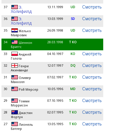
Э.
37
13.11.1999
UD
Холифилд
Э.
36
13.03.1999
SD
Холифилд
35
26.09.1998
UD
Желько
Мавровик
34
28.03.1998
T KO
Шеннон
Бриггс
33
04.10.1997
KO
Анджей
Голота
32
12.07.1997
DQ
Генри
Акинванде
31
07.02.1997
T KO
Оливер
Макколл
30
10.05.1996
MD
Рэй Мерсер
29
07.10.1995
T KO
Томми
Моррисон
28
02.07.1995
T KO
Джастин
Фортун
27
13.05.1995
T KO
Лионель
Батлер