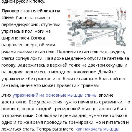
одной рукой к поясу.
Пуловер с гантелей лежа на
спине
. Лягте на скамью
перпендикулярно, ступнями
упритесь в пол, ноги на
ширине плеч. Взгляд
направлен вверх, обеими
руками возьмите гантель. Поднимите гантель над грудью,
слегка согнув локти. На вдохе медленно опустите гантель за
голову. Задержитесь в верхней точке на две-три секунды и
на выдохе вернитесь в исходное положение. Делайте
упражнение без рывков и не берите слишком большой вес
гантели, иначе это может привести к травмам.
Этих
упражнений на основные мышцы спины
вполне
достаточно. Все упражнения нужно начинать с разминки. Но
помните, перед каждой тренировкой мышцы должны быть
отдохнувшими. Соблюдайте режим дня, нужно не только в
одно и то же время проводить тренировки, но и питаться и
ложиться спать. Теперь вы знаете,
как накачать мышцы