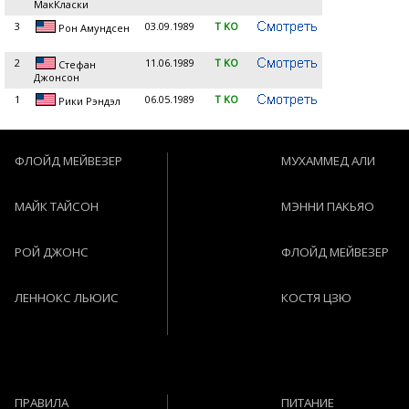
МакКласки
3
03.09.1989
T KO
Рон Амундсен
2
11.06.1989
T KO
Стефан
Джонсон
1
06.05.1989
T KO
Рики Рэндэл
ФЛОЙД МЕЙВЕЗЕР
МУХАММЕД АЛИ
МАЙК ТАЙСОН
МЭННИ ПАКЬЯО
РОЙ ДЖОНС
ФЛОЙД МЕЙВЕЗЕР
ЛЕННОКС ЛЬЮИС
КОСТЯ ЦЗЮ
ПРАВИЛА
ПИТАНИЕ