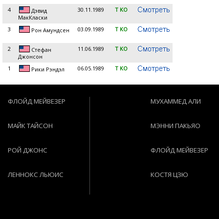
4
30.11.1989
T KO
Дэвид
МакКласки
3
03.09.1989
T KO
Рон Амундсен
2
11.06.1989
T KO
Стефан
Джонсон
1
06.05.1989
T KO
Рики Рэндэл
ФЛОЙД МЕЙВЕЗЕР
МУХАММЕД АЛИ
МАЙК ТАЙСОН
МЭННИ ПАКЬЯО
РОЙ ДЖОНС
ФЛОЙД МЕЙВЕЗЕР
ЛЕННОКС ЛЬЮИС
КОСТЯ ЦЗЮ