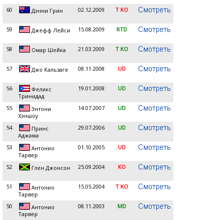
60
02.12.2009
T KO
Дэнни Грин
59
15.08.2009
RTD
Джефф Лейси
58
21.03.2009
T KO
Омар Шейка
57
08.11.2008
UD
Джо Кальзаге
56
19.01.2008
UD
Феликс
Тринидад
55
14.07.2007
UD
Энтони
Хэншоу
54
29.07.2006
UD
Принс
Аджама
53
01.10.2005
UD
Антонио
Тарвер
52
25.09.2004
KO
Глен Джонсон
51
15.05.2004
T KO
Антонио
Тарвер
50
08.11.2003
MD
Антонио
Тарвер