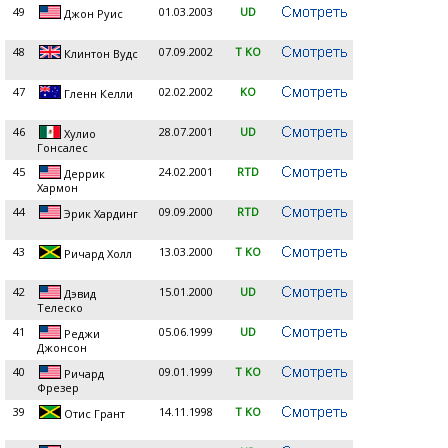
49
01.03.2003
UD
Джон Руис
48
07.09.2002
T KO
Клинтон Вудс
47
02.02.2002
KO
Гленн Келли
46
28.07.2001
UD
Хулио
Гонсалес
45
24.02.2001
RTD
Деррик
Хармон
44
09.09.2000
RTD
Эрик Хардинг
43
13.03.2000
T KO
Ричард Холл
42
15.01.2000
UD
Дэвид
Телеско
41
05.06.1999
UD
Реджи
Джонсон
40
09.01.1999
T KO
Ричард
Фрезер
39
14.11.1998
T KO
Отис Грант