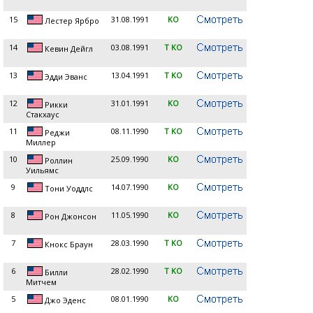
15
31.08.1991
KO
Лестер Ярбро
14
03.08.1991
T KO
Кевин Дейгл
13
13.04.1991
T KO
Эдди Эванс
12
31.01.1991
KO
Рикки
Стакхаус
11
08.11.1990
T KO
Реджи
Миллер
10
25.09.1990
KO
Роллин
Уильямс
9
14.07.1990
KO
Тони Уоддлс
8
11.05.1990
KO
Рон Джонсон
7
28.03.1990
T KO
Кнокс Браун
6
28.02.1990
T KO
Билли
Митчем
5
08.01.1990
KO
Джо Эденс