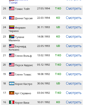
Тони
26
27.05.1994
T KO
Томас Тейт
25
22.03.1994
KO
Дэнни Гарсия
24
30.11.1993
UD
Фермин
Чирино
23
14.08.1993
KO
Тулани
Малинга
22
22.05.1993
UD
Бернард
Хопкинс
21
13.02.1993
T KO
Гленн Вольф
20
05.12.1992
T KO
Перси Харрис
19
18.08.1992
T KO
Гленн Томас
18
30.06.1992
UD
Хорхе Кастро
17
03.04.1992
T KO
Арт Сервано
16
10.01.1992
KO
Хорхе Вака