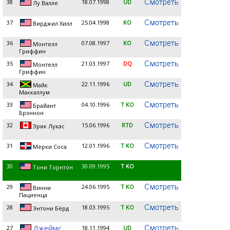
38
18.07.1998
UD
Лу Валле
37
25.04.1998
KO
Вирджил Хилл
36
07.08.1997
KO
Монтелл
Гриффин
35
21.03.1997
DQ
Монтелл
Гриффин
34
22.11.1996
UD
Майк
Маккаллум
33
04.10.1996
T KO
Брайант
Брэннон
32
15.06.1996
RTD
Эрик Лукас
31
12.01.1996
T KO
Мерки Соса
30
30.09.1995
T KO
Тони Торнтон
29
24.06.1995
T KO
Винни
Пациенца
28
18.03.1995
T KO
Энтони Бёрд
Джеймс
27
18.11.1994
UD