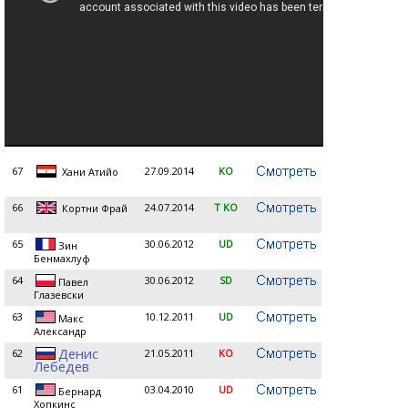
67
27.09.2014
KO
Хани Атийо
66
24.07.2014
T KO
Кортни Фрай
65
30.06.2012
UD
Зин
Бенмахлуф
64
30.06.2012
SD
Павел
Глазевски
63
10.12.2011
UD
Макс
Александр
Денис
62
21.05.2011
KO
Лебедев
61
03.04.2010
UD
Бернард
Хопкинс