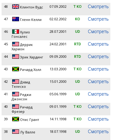
48
07.09.2002
T KO
Клинтон Вудс
47
02.02.2002
KO
Гленн Келли
46
28.07.2001
UD
Хулио
Гонсалес
45
24.02.2001
RTD
Деррик
Хармон
44
09.09.2000
RTD
Эрик Хардинг
43
13.03.2000
T KO
Ричард Холл
42
15.01.2000
UD
Дэвид
Телеско
41
05.06.1999
UD
Реджи
Джонсон
40
09.01.1999
T KO
Ричард
Фрезер
39
14.11.1998
T KO
Отис Грант
38
18.07.1998
UD
Лу Валле