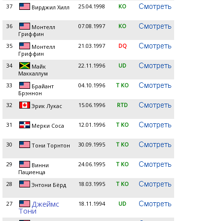
37
25.04.1998
KO
Вирджил Хилл
36
07.08.1997
KO
Монтелл
Гриффин
35
21.03.1997
DQ
Монтелл
Гриффин
34
22.11.1996
UD
Майк
Маккаллум
33
04.10.1996
T KO
Брайант
Брэннон
32
15.06.1996
RTD
Эрик Лукас
31
12.01.1996
T KO
Мерки Соса
30
30.09.1995
T KO
Тони Торнтон
29
24.06.1995
T KO
Винни
Пациенца
28
18.03.1995
T KO
Энтони Бёрд
Джеймс
27
18.11.1994
UD
Тони