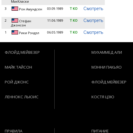
МакКласки
3
03.09.1989
T KO
Рон Амундсен
2
11.06.1989
T KO
Стефан
Джонсон
1
06.05.1989
T KO
Рики Рэндэл
ФЛОЙД МЕЙВЕЗЕР
МУХАММЕД АЛИ
МАЙК ТАЙСОН
МЭННИ ПАКЬЯО
РОЙ ДЖОНС
ФЛОЙД МЕЙВЕЗЕР
ЛЕННОКС ЛЬЮИС
КОСТЯ ЦЗЮ
ПРАВИЛА
ПИТАНИЕ