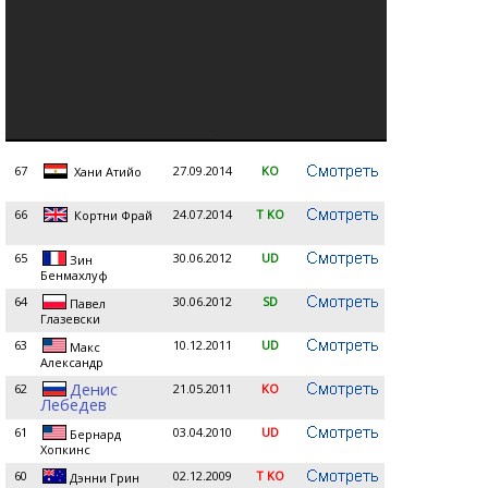
67
27.09.2014
KO
Хани Атийо
66
24.07.2014
T KO
Кортни Фрай
65
30.06.2012
UD
Зин
Бенмахлуф
64
30.06.2012
SD
Павел
Глазевски
63
10.12.2011
UD
Макс
Александр
Денис
62
21.05.2011
KO
Лебедев
61
03.04.2010
UD
Бернард
Хопкинс
60
02.12.2009
T KO
Дэнни Грин