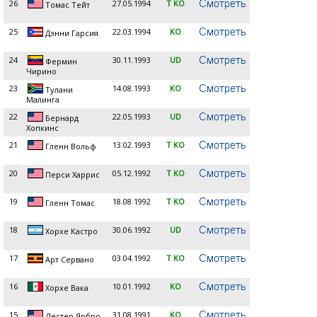
26
27.05.1994
T KO
Томас Тейт
25
22.03.1994
KO
Дэнни Гарсия
24
30.11.1993
UD
Фермин
Чирино
23
14.08.1993
KO
Тулани
Малинга
22
22.05.1993
UD
Бернард
Хопкинс
21
13.02.1993
T KO
Гленн Вольф
20
05.12.1992
T KO
Перси Харрис
19
18.08.1992
T KO
Гленн Томас
18
30.06.1992
UD
Хорхе Кастро
17
03.04.1992
T KO
Арт Сервано
16
10.01.1992
KO
Хорхе Вака
15
31.08.1991
KO
Лестер Ярбро