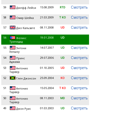
59
15.08.2009
RTD
Джефф Лейси
58
21.03.2009
T KO
Омар Шейка
57
08.11.2008
UD
Джо Кальзаге
56
19.01.2008
UD
Феликс
Тринидад
55
14.07.2007
UD
Энтони
Хэншоу
54
29.07.2006
UD
Принс
Аджама
53
01.10.2005
UD
Антонио
Тарвер
52
25.09.2004
KO
Глен Джонсон
51
15.05.2004
T KO
Антонио
Тарвер
50
08.11.2003
MD
Антонио
Тарвер
49
01.03.2003
UD
Джон Руис