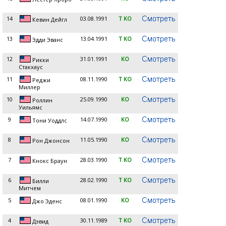
14
03.08.1991
T KO
Кевин Дейгл
13
13.04.1991
T KO
Эдди Эванс
12
31.01.1991
KO
Рикки
Стакхаус
11
08.11.1990
T KO
Реджи
Миллер
10
25.09.1990
KO
Роллин
Уильямс
9
14.07.1990
KO
Тони Уоддлс
8
11.05.1990
KO
Рон Джонсон
7
28.03.1990
T KO
Кнокс Браун
6
28.02.1990
T KO
Билли
Митчем
5
08.01.1990
KO
Джо Эденс
4
30.11.1989
T KO
Дэвид