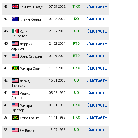
48
07.09.2002
T KO
Клинтон Вудс
47
02.02.2002
KO
Гленн Келли
46
28.07.2001
UD
Хулио
Гонсалес
45
24.02.2001
RTD
Деррик
Хармон
44
09.09.2000
RTD
Эрик Хардинг
43
13.03.2000
T KO
Ричард Холл
42
15.01.2000
UD
Дэвид
Телеско
41
05.06.1999
UD
Реджи
Джонсон
40
09.01.1999
T KO
Ричард
Фрезер
39
14.11.1998
T KO
Отис Грант
38
18.07.1998
UD
Лу Валле