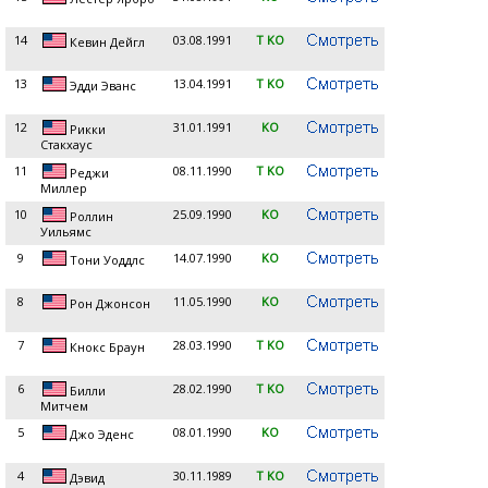
14
03.08.1991
T KO
Кевин Дейгл
13
13.04.1991
T KO
Эдди Эванс
12
31.01.1991
KO
Рикки
Стакхаус
11
08.11.1990
T KO
Реджи
Миллер
10
25.09.1990
KO
Роллин
Уильямс
9
14.07.1990
KO
Тони Уоддлс
8
11.05.1990
KO
Рон Джонсон
7
28.03.1990
T KO
Кнокс Браун
6
28.02.1990
T KO
Билли
Митчем
5
08.01.1990
KO
Джо Эденс
4
30.11.1989
T KO
Дэвид