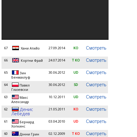
67
27.09.2014
KO
Хани Атийо
66
24.07.2014
T KO
Кортни Фрай
65
30.06.2012
UD
Зин
Бенмахлуф
64
30.06.2012
SD
Павел
Глазевски
63
10.12.2011
UD
Макс
Александр
Денис
62
21.05.2011
KO
Лебедев
61
03.04.2010
UD
Бернард
Хопкинс
60
02.12.2009
T KO
Дэнни Грин