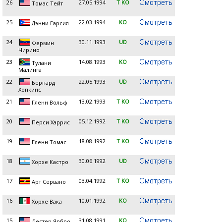
26
27.05.1994
T KO
Томас Тейт
25
22.03.1994
KO
Дэнни Гарсия
24
30.11.1993
UD
Фермин
Чирино
23
14.08.1993
KO
Тулани
Малинга
22
22.05.1993
UD
Бернард
Хопкинс
21
13.02.1993
T KO
Гленн Вольф
20
05.12.1992
T KO
Перси Харрис
19
18.08.1992
T KO
Гленн Томас
18
30.06.1992
UD
Хорхе Кастро
17
03.04.1992
T KO
Арт Сервано
16
10.01.1992
KO
Хорхе Вака
15
31.08.1991
KO
Лестер Ярбро