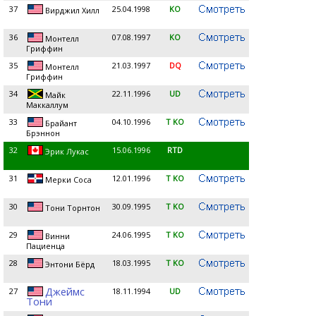
37
25.04.1998
KO
Вирджил Хилл
36
07.08.1997
KO
Монтелл
Гриффин
35
21.03.1997
DQ
Монтелл
Гриффин
34
22.11.1996
UD
Майк
Маккаллум
33
04.10.1996
T KO
Брайант
Брэннон
32
15.06.1996
RTD
Эрик Лукас
31
12.01.1996
T KO
Мерки Соса
30
30.09.1995
T KO
Тони Торнтон
29
24.06.1995
T KO
Винни
Пациенца
28
18.03.1995
T KO
Энтони Бёрд
Джеймс
27
18.11.1994
UD
Тони