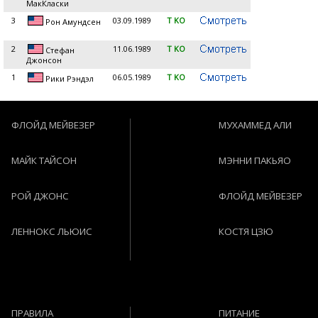
МакКласки
3
03.09.1989
T KO
Рон Амундсен
2
11.06.1989
T KO
Стефан
Джонсон
1
06.05.1989
T KO
Рики Рэндэл
ФЛОЙД МЕЙВЕЗЕР
МУХАММЕД АЛИ
МАЙК ТАЙСОН
МЭННИ ПАКЬЯО
РОЙ ДЖОНС
ФЛОЙД МЕЙВЕЗЕР
ЛЕННОКС ЛЬЮИС
КОСТЯ ЦЗЮ
ПРАВИЛА
ПИТАНИЕ