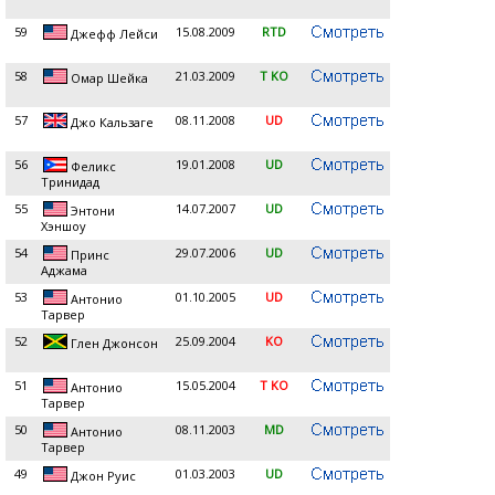
59
15.08.2009
RTD
Джефф Лейси
58
21.03.2009
T KO
Омар Шейка
57
08.11.2008
UD
Джо Кальзаге
56
19.01.2008
UD
Феликс
Тринидад
55
14.07.2007
UD
Энтони
Хэншоу
54
29.07.2006
UD
Принс
Аджама
53
01.10.2005
UD
Антонио
Тарвер
52
25.09.2004
KO
Глен Джонсон
51
15.05.2004
T KO
Антонио
Тарвер
50
08.11.2003
MD
Антонио
Тарвер
49
01.03.2003
UD
Джон Руис