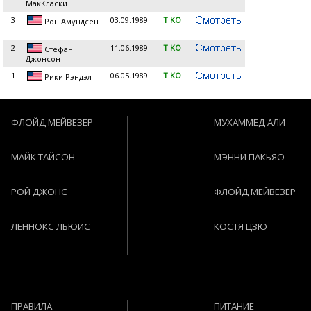
МакКласки
3
03.09.1989
T KO
Рон Амундсен
2
11.06.1989
T KO
Стефан
Джонсон
1
06.05.1989
T KO
Рики Рэндэл
ФЛОЙД МЕЙВЕЗЕР
МУХАММЕД АЛИ
МАЙК ТАЙСОН
МЭННИ ПАКЬЯО
РОЙ ДЖОНС
ФЛОЙД МЕЙВЕЗЕР
ЛЕННОКС ЛЬЮИС
КОСТЯ ЦЗЮ
ПРАВИЛА
ПИТАНИЕ