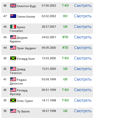
48
07.09.2002
T KO
Клинтон Вудс
47
02.02.2002
KO
Гленн Келли
46
28.07.2001
UD
Хулио
Гонсалес
45
24.02.2001
RTD
Деррик
Хармон
44
09.09.2000
RTD
Эрик Хардинг
43
13.03.2000
T KO
Ричард Холл
42
15.01.2000
UD
Дэвид
Телеско
41
05.06.1999
UD
Реджи
Джонсон
40
09.01.1999
T KO
Ричард
Фрезер
39
14.11.1998
T KO
Отис Грант
38
18.07.1998
UD
Лу Валле