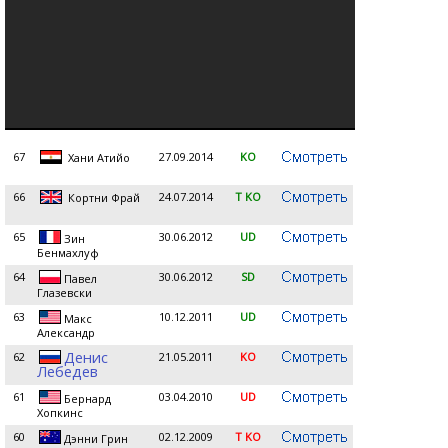
67
27.09.2014
KO
Хани Атийо
66
24.07.2014
T KO
Кортни Фрай
65
30.06.2012
UD
Зин
Бенмахлуф
64
30.06.2012
SD
Павел
Глазевски
63
10.12.2011
UD
Макс
Александр
Денис
62
21.05.2011
KO
Лебедев
61
03.04.2010
UD
Бернард
Хопкинс
60
02.12.2009
T KO
Дэнни Грин