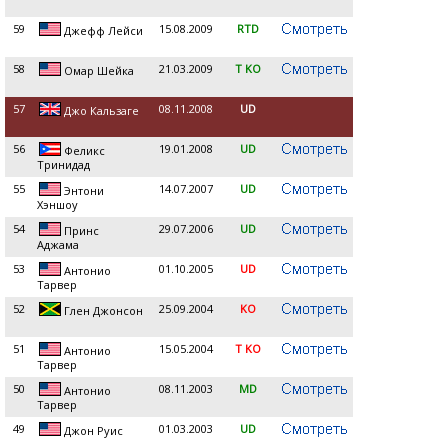
59
15.08.2009
RTD
Джефф Лейси
58
21.03.2009
T KO
Омар Шейка
57
08.11.2008
UD
Джо Кальзаге
56
19.01.2008
UD
Феликс
Тринидад
55
14.07.2007
UD
Энтони
Хэншоу
54
29.07.2006
UD
Принс
Аджама
53
01.10.2005
UD
Антонио
Тарвер
52
25.09.2004
KO
Глен Джонсон
51
15.05.2004
T KO
Антонио
Тарвер
50
08.11.2003
MD
Антонио
Тарвер
49
01.03.2003
UD
Джон Руис