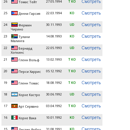
26
27.05.1994
T KO
Томас Тейт
25
22.03.1994
KO
Дэнни Гарсия
24
30.11.1993
UD
Фермин
Чирино
23
14.08.1993
KO
Тулани
Малинга
22
22.05.1993
UD
Бернард
Хопкинс
21
13.02.1993
T KO
Гленн Вольф
20
05.12.1992
T KO
Перси Харрис
19
18.08.1992
T KO
Гленн Томас
18
30.06.1992
UD
Хорхе Кастро
17
03.04.1992
T KO
Арт Сервано
16
10.01.1992
KO
Хорхе Вака
15
31.08.1991
KO
Лестер Ярбро