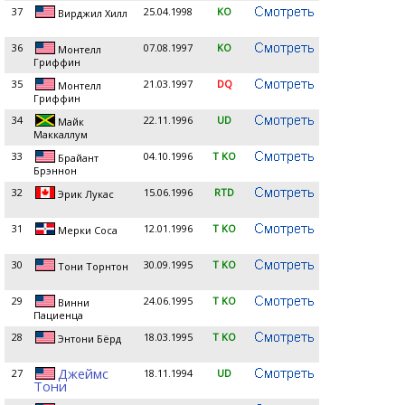
37
25.04.1998
KO
Вирджил Хилл
36
07.08.1997
KO
Монтелл
Гриффин
35
21.03.1997
DQ
Монтелл
Гриффин
34
22.11.1996
UD
Майк
Маккаллум
33
04.10.1996
T KO
Брайант
Брэннон
32
15.06.1996
RTD
Эрик Лукас
31
12.01.1996
T KO
Мерки Соса
30
30.09.1995
T KO
Тони Торнтон
29
24.06.1995
T KO
Винни
Пациенца
28
18.03.1995
T KO
Энтони Бёрд
Джеймс
27
18.11.1994
UD
Тони