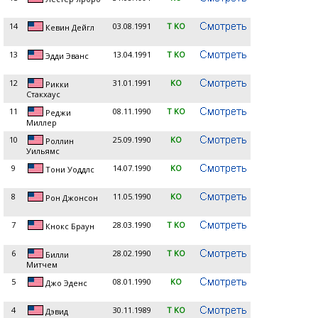
14
03.08.1991
T KO
Кевин Дейгл
13
13.04.1991
T KO
Эдди Эванс
12
31.01.1991
KO
Рикки
Стакхаус
11
08.11.1990
T KO
Реджи
Миллер
10
25.09.1990
KO
Роллин
Уильямс
9
14.07.1990
KO
Тони Уоддлс
8
11.05.1990
KO
Рон Джонсон
7
28.03.1990
T KO
Кнокс Браун
6
28.02.1990
T KO
Билли
Митчем
5
08.01.1990
KO
Джо Эденс
4
30.11.1989
T KO
Дэвид