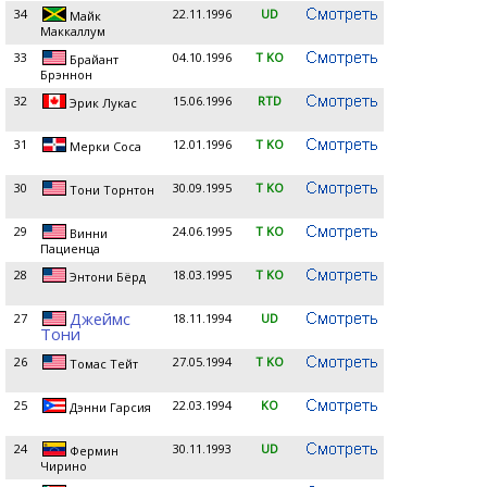
34
22.11.1996
UD
Майк
Маккаллум
33
04.10.1996
T KO
Брайант
Брэннон
32
15.06.1996
RTD
Эрик Лукас
31
12.01.1996
T KO
Мерки Соса
30
30.09.1995
T KO
Тони Торнтон
29
24.06.1995
T KO
Винни
Пациенца
28
18.03.1995
T KO
Энтони Бёрд
Джеймс
27
18.11.1994
UD
Тони
26
27.05.1994
T KO
Томас Тейт
25
22.03.1994
KO
Дэнни Гарсия
24
30.11.1993
UD
Фермин
Чирино