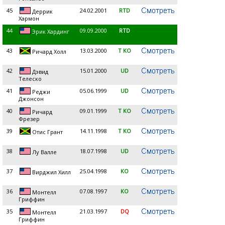
45
24.02.2001
RTD
Деррик
Хармон
44
09.09.2000
RTD
Эрик Хардинг
43
13.03.2000
T KO
Ричард Холл
42
15.01.2000
UD
Дэвид
Телеско
41
05.06.1999
UD
Реджи
Джонсон
40
09.01.1999
T KO
Ричард
Фрезер
39
14.11.1998
T KO
Отис Грант
38
18.07.1998
UD
Лу Валле
37
25.04.1998
KO
Вирджил Хилл
36
07.08.1997
KO
Монтелл
Гриффин
35
21.03.1997
DQ
Монтелл
Гриффин