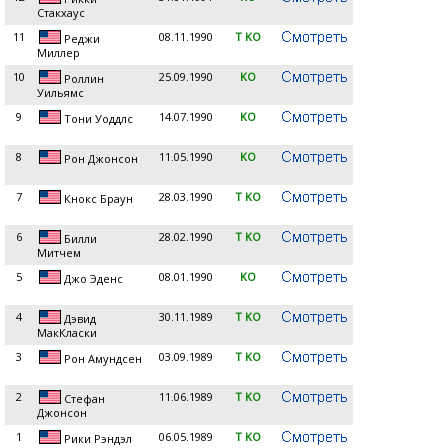
Стакхаус
11
08.11.1990
T KO
Реджи
Миллер
10
25.09.1990
KO
Роллин
Уильямс
9
14.07.1990
KO
Тони Уоддлс
8
11.05.1990
KO
Рон Джонсон
7
28.03.1990
T KO
Кнокс Браун
6
28.02.1990
T KO
Билли
Митчем
5
08.01.1990
KO
Джо Эденс
4
30.11.1989
T KO
Дэвид
МакКласки
3
03.09.1989
T KO
Рон Амундсен
2
11.06.1989
T KO
Стефан
Джонсон
1
06.05.1989
T KO
Рики Рэндэл