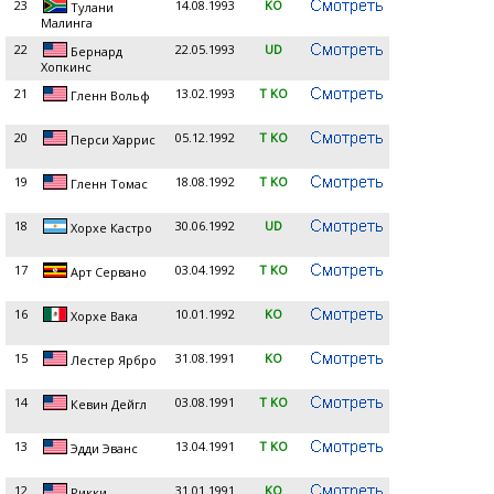
23
14.08.1993
KO
Тулани
Малинга
22
22.05.1993
UD
Бернард
Хопкинс
21
13.02.1993
T KO
Гленн Вольф
20
05.12.1992
T KO
Перси Харрис
19
18.08.1992
T KO
Гленн Томас
18
30.06.1992
UD
Хорхе Кастро
17
03.04.1992
T KO
Арт Сервано
16
10.01.1992
KO
Хорхе Вака
15
31.08.1991
KO
Лестер Ярбро
14
03.08.1991
T KO
Кевин Дейгл
13
13.04.1991
T KO
Эдди Эванс
12
31.01.1991
KO
Рикки