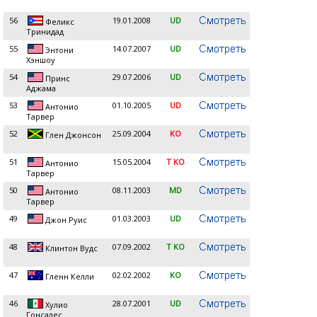
56
19.01.2008
UD
Феликс
Тринидад
55
14.07.2007
UD
Энтони
Хэншоу
54
29.07.2006
UD
Принс
Аджама
53
01.10.2005
UD
Антонио
Тарвер
52
25.09.2004
KO
Глен Джонсон
51
15.05.2004
T KO
Антонио
Тарвер
50
08.11.2003
MD
Антонио
Тарвер
49
01.03.2003
UD
Джон Руис
48
07.09.2002
T KO
Клинтон Вудс
47
02.02.2002
KO
Гленн Келли
46
28.07.2001
UD
Хулио
Гонсалес