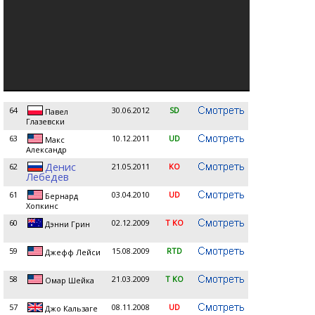
64
30.06.2012
SD
Павел
Глазевски
63
10.12.2011
UD
Макс
Александр
Денис
62
21.05.2011
KO
Лебедев
61
03.04.2010
UD
Бернард
Хопкинс
60
02.12.2009
T KO
Дэнни Грин
59
15.08.2009
RTD
Джефф Лейси
58
21.03.2009
T KO
Омар Шейка
57
08.11.2008
UD
Джо Кальзаге