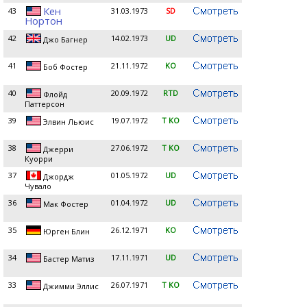
Кен
43
31.03.1973
SD
Нортон
42
14.02.1973
UD
Джо Багнер
41
21.11.1972
KO
Боб Фостер
40
20.09.1972
RTD
Флойд
Паттерсон
39
19.07.1972
T KO
Элвин Льюис
38
27.06.1972
T KO
Джерри
Куорри
37
01.05.1972
UD
Джордж
Чувало
36
01.04.1972
UD
Мак Фостер
35
26.12.1971
KO
Юрген Блин
34
17.11.1971
UD
Бастер Матиз
33
26.07.1971
T KO
Джимми Эллис