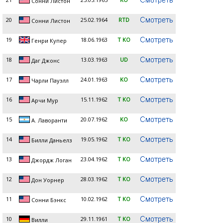
Сонни Листон
20
25.02.1964
RTD
Сонни Листон
19
18.06.1963
T KO
Генри Купер
18
13.03.1963
UD
Даг Джонс
17
24.01.1963
KO
Чарли Пауэлл
16
15.11.1962
T KO
Арчи Мур
15
20.07.1962
KO
А. Лаворанти
14
19.05.1962
T KO
Билли Даньелз
13
23.04.1962
T KO
Джордж Логан
12
28.03.1962
T KO
Дон Уорнер
11
10.02.1962
T KO
Сонни Бэнкс
10
29.11.1961
T KO
Вилли