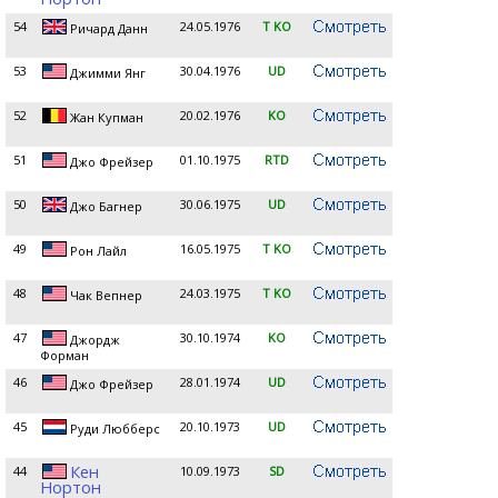
54
24.05.1976
T KO
Ричард Данн
53
30.04.1976
UD
Джимми Янг
52
20.02.1976
KO
Жан Купман
51
01.10.1975
RTD
Джо Фрейзер
50
30.06.1975
UD
Джо Багнер
49
16.05.1975
T KO
Рон Лайл
48
24.03.1975
T KO
Чак Вепнер
47
30.10.1974
KO
Джордж
Форман
46
28.01.1974
UD
Джо Фрейзер
45
20.10.1973
UD
Руди Любберс
Кен
44
10.09.1973
SD
Нортон