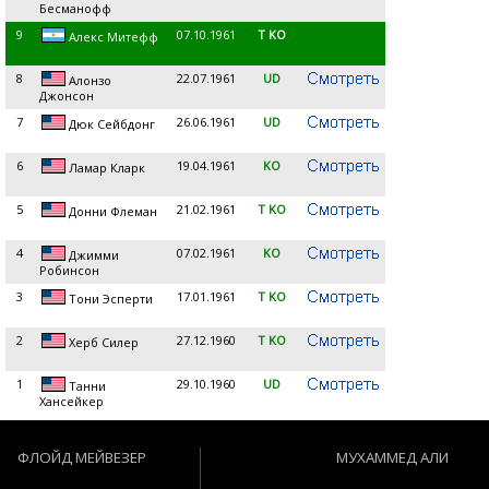
Бесманофф
9
07.10.1961
T KO
Алекс Митефф
8
22.07.1961
UD
Алонзо
Джонсон
7
26.06.1961
UD
Дюк Сейбдонг
6
19.04.1961
KO
Ламар Кларк
5
21.02.1961
T KO
Донни Флеман
4
07.02.1961
KO
Джимми
Робинсон
3
17.01.1961
T KO
Тони Эсперти
2
27.12.1960
T KO
Херб Силер
1
29.10.1960
UD
Танни
Хансейкер
ФЛОЙД МЕЙВЕЗЕР
МУХАММЕД АЛИ