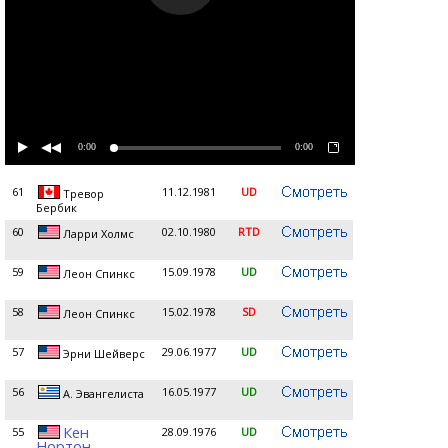
0:00
0:00
61
11.12.1981
UD
Тревор
Бербик
60
02.10.1980
RTD
Ларри Холмс
59
15.09.1978
UD
Леон Спинкс
58
15.02.1978
SD
Леон Спинкс
57
29.06.1977
UD
Эрни Шейверс
56
16.05.1977
UD
А. Эвангелиста
Кен
55
28.09.1976
UD
Нортон