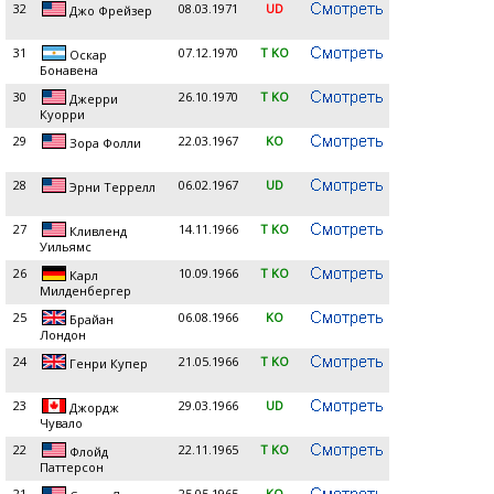
32
08.03.1971
UD
Джо Фрейзер
31
07.12.1970
T KO
Оскар
Бонавена
30
26.10.1970
T KO
Джерри
Куорри
29
22.03.1967
KO
Зора Фолли
28
06.02.1967
UD
Эрни Террелл
27
14.11.1966
T KO
Кливленд
Уильямс
26
10.09.1966
T KO
Карл
Милденбергер
25
06.08.1966
KO
Брайан
Лондон
24
21.05.1966
T KO
Генри Купер
23
29.03.1966
UD
Джордж
Чувало
22
22.11.1965
T KO
Флойд
Паттерсон
21
25.05.1965
KO