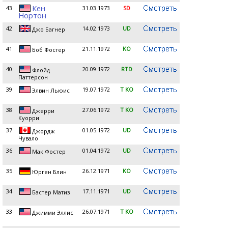
Кен
43
31.03.1973
SD
Нортон
42
14.02.1973
UD
Джо Багнер
41
21.11.1972
KO
Боб Фостер
40
20.09.1972
RTD
Флойд
Паттерсон
39
19.07.1972
T KO
Элвин Льюис
38
27.06.1972
T KO
Джерри
Куорри
37
01.05.1972
UD
Джордж
Чувало
36
01.04.1972
UD
Мак Фостер
35
26.12.1971
KO
Юрген Блин
34
17.11.1971
UD
Бастер Матиз
33
26.07.1971
T KO
Джимми Эллис