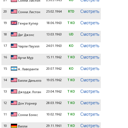
Сонни Листон
20
25.02.1964
RTD
Сонни Листон
19
18.06.1963
T KO
Генри Купер
18
13.03.1963
UD
Даг Джонс
17
24.01.1963
KO
Чарли Пауэлл
16
15.11.1962
T KO
Арчи Мур
15
20.07.1962
KO
А. Лаворанти
14
19.05.1962
T KO
Билли Даньелз
13
23.04.1962
T KO
Джордж Логан
12
28.03.1962
T KO
Дон Уорнер
11
10.02.1962
T KO
Сонни Бэнкс
10
29.11.1961
T KO
Вилли