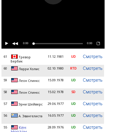
0:00
0:00
61
11.12.1981
UD
Тревор
Бербик
60
02.10.1980
RTD
Ларри Холмс
59
15.09.1978
UD
Леон Спинкс
58
15.02.1978
SD
Леон Спинкс
57
29.06.1977
UD
Эрни Шейверс
56
16.05.1977
UD
А. Эвангелиста
Кен
55
28.09.1976
UD
Нортон