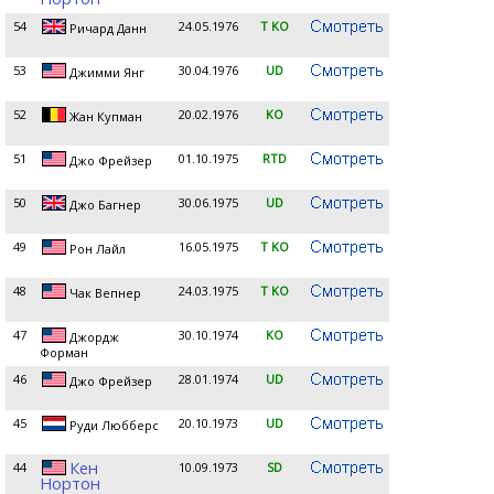
54
24.05.1976
T KO
Ричард Данн
53
30.04.1976
UD
Джимми Янг
52
20.02.1976
KO
Жан Купман
51
01.10.1975
RTD
Джо Фрейзер
50
30.06.1975
UD
Джо Багнер
49
16.05.1975
T KO
Рон Лайл
48
24.03.1975
T KO
Чак Вепнер
47
30.10.1974
KO
Джордж
Форман
46
28.01.1974
UD
Джо Фрейзер
45
20.10.1973
UD
Руди Любберс
Кен
44
10.09.1973
SD
Нортон