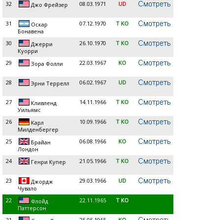
32
08.03.1971
UD
Джо Фрейзер
31
07.12.1970
T KO
Оскар
Бонавена
30
26.10.1970
T KO
Джерри
Куорри
29
22.03.1967
KO
Зора Фолли
28
06.02.1967
UD
Эрни Террелл
27
14.11.1966
T KO
Кливленд
Уильямс
26
10.09.1966
T KO
Карл
Милденбергер
25
06.08.1966
KO
Брайан
Лондон
24
21.05.1966
T KO
Генри Купер
23
29.03.1966
UD
Джордж
Чувало
22
22.11.1965
T KO
Флойд
Паттерсон
21
25.05.1965
KO