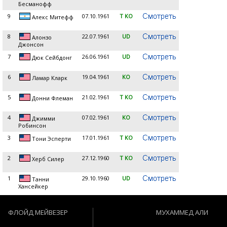
Бесманофф
9
07.10.1961
T KO
Алекс Митефф
8
22.07.1961
UD
Алонзо
Джонсон
7
26.06.1961
UD
Дюк Сейбдонг
6
19.04.1961
KO
Ламар Кларк
5
21.02.1961
T KO
Донни Флеман
4
07.02.1961
KO
Джимми
Робинсон
3
17.01.1961
T KO
Тони Эсперти
2
27.12.1960
T KO
Херб Силер
1
29.10.1960
UD
Танни
Хансейкер
ФЛОЙД МЕЙВЕЗЕР
МУХАММЕД АЛИ