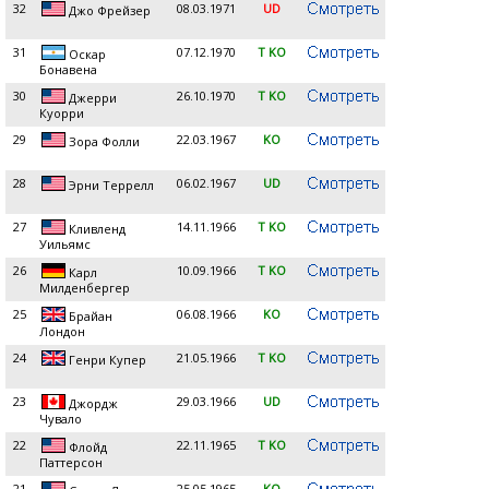
32
08.03.1971
UD
Джо Фрейзер
31
07.12.1970
T KO
Оскар
Бонавена
30
26.10.1970
T KO
Джерри
Куорри
29
22.03.1967
KO
Зора Фолли
28
06.02.1967
UD
Эрни Террелл
27
14.11.1966
T KO
Кливленд
Уильямс
26
10.09.1966
T KO
Карл
Милденбергер
25
06.08.1966
KO
Брайан
Лондон
24
21.05.1966
T KO
Генри Купер
23
29.03.1966
UD
Джордж
Чувало
22
22.11.1965
T KO
Флойд
Паттерсон
21
25.05.1965
KO