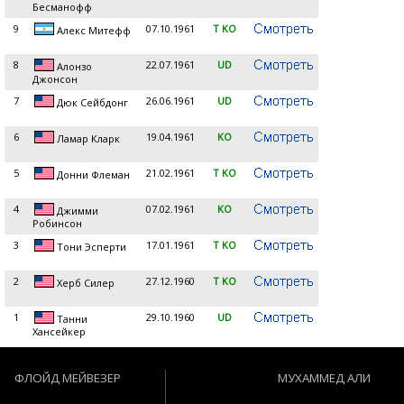
Бесманофф
9
07.10.1961
T KO
Алекс Митефф
8
22.07.1961
UD
Алонзо
Джонсон
7
26.06.1961
UD
Дюк Сейбдонг
6
19.04.1961
KO
Ламар Кларк
5
21.02.1961
T KO
Донни Флеман
4
07.02.1961
KO
Джимми
Робинсон
3
17.01.1961
T KO
Тони Эсперти
2
27.12.1960
T KO
Херб Силер
1
29.10.1960
UD
Танни
Хансейкер
ФЛОЙД МЕЙВЕЗЕР
МУХАММЕД АЛИ