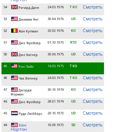
54
24.05.1976
T KO
Ричард Данн
53
30.04.1976
UD
Джимми Янг
52
20.02.1976
KO
Жан Купман
51
01.10.1975
RTD
Джо Фрейзер
50
30.06.1975
UD
Джо Багнер
49
16.05.1975
T KO
Рон Лайл
48
24.03.1975
T KO
Чак Вепнер
47
30.10.1974
KO
Джордж
Форман
46
28.01.1974
UD
Джо Фрейзер
45
20.10.1973
UD
Руди Любберс
Кен
44
10.09.1973
SD
Нортон