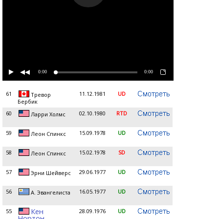
0:00
0:00
61
11.12.1981
UD
Тревор
Бербик
60
02.10.1980
RTD
Ларри Холмс
59
15.09.1978
UD
Леон Спинкс
58
15.02.1978
SD
Леон Спинкс
57
29.06.1977
UD
Эрни Шейверс
56
16.05.1977
UD
А. Эвангелиста
Кен
55
28.09.1976
UD
Нортон