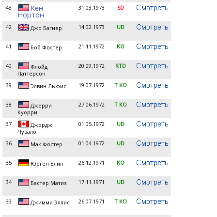
Кен
43
31.03.1973
SD
Нортон
42
14.02.1973
UD
Джо Багнер
41
21.11.1972
KO
Боб Фостер
40
20.09.1972
RTD
Флойд
Паттерсон
39
19.07.1972
T KO
Элвин Льюис
38
27.06.1972
T KO
Джерри
Куорри
37
01.05.1972
UD
Джордж
Чувало
36
01.04.1972
UD
Мак Фостер
35
26.12.1971
KO
Юрген Блин
34
17.11.1971
UD
Бастер Матиз
33
26.07.1971
T KO
Джимми Эллис