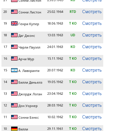
Сонни Листон
20
25.02.1964
RTD
Сонни Листон
19
18.06.1963
T KO
Генри Купер
18
13.03.1963
UD
Даг Джонс
17
24.01.1963
KO
Чарли Пауэлл
16
15.11.1962
T KO
Арчи Мур
15
20.07.1962
KO
А. Лаворанти
14
19.05.1962
T KO
Билли Даньелз
13
23.04.1962
T KO
Джордж Логан
12
28.03.1962
T KO
Дон Уорнер
11
10.02.1962
T KO
Сонни Бэнкс
10
29.11.1961
T KO
Вилли