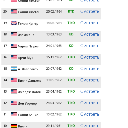
Сонни Листон
20
25.02.1964
RTD
Сонни Листон
19
18.06.1963
T KO
Генри Купер
18
13.03.1963
UD
Даг Джонс
17
24.01.1963
KO
Чарли Пауэлл
16
15.11.1962
T KO
Арчи Мур
15
20.07.1962
KO
А. Лаворанти
14
19.05.1962
T KO
Билли Даньелз
13
23.04.1962
T KO
Джордж Логан
12
28.03.1962
T KO
Дон Уорнер
11
10.02.1962
T KO
Сонни Бэнкс
10
29.11.1961
T KO
Вилли