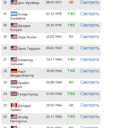
32
08.03.1971
UD
Джо Фрейзер
31
07.12.1970
T KO
Оскар
Бонавена
30
26.10.1970
T KO
Джерри
Куорри
29
22.03.1967
KO
Зора Фолли
28
06.02.1967
UD
Эрни Террелл
27
14.11.1966
T KO
Кливленд
Уильямс
26
10.09.1966
T KO
Карл
Милденбергер
25
06.08.1966
KO
Брайан
Лондон
24
21.05.1966
T KO
Генри Купер
23
29.03.1966
UD
Джордж
Чувало
22
22.11.1965
T KO
Флойд
Паттерсон
21
25.05.1965
KO