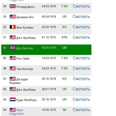
54
24.05.1976
T KO
Ричард Данн
53
30.04.1976
UD
Джимми Янг
52
20.02.1976
KO
Жан Купман
51
01.10.1975
RTD
Джо Фрейзер
50
30.06.1975
UD
Джо Багнер
49
16.05.1975
T KO
Рон Лайл
48
24.03.1975
T KO
Чак Вепнер
47
30.10.1974
KO
Джордж
Форман
46
28.01.1974
UD
Джо Фрейзер
45
20.10.1973
UD
Руди Любберс
Кен
44
10.09.1973
SD
Нортон