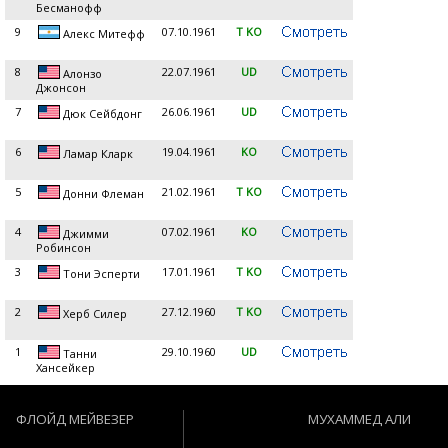
Бесманофф
9
07.10.1961
T KO
Алекс Митефф
8
22.07.1961
UD
Алонзо
Джонсон
7
26.06.1961
UD
Дюк Сейбдонг
6
19.04.1961
KO
Ламар Кларк
5
21.02.1961
T KO
Донни Флеман
4
07.02.1961
KO
Джимми
Робинсон
3
17.01.1961
T KO
Тони Эсперти
2
27.12.1960
T KO
Херб Силер
1
29.10.1960
UD
Танни
Хансейкер
ФЛОЙД МЕЙВЕЗЕР
МУХАММЕД АЛИ