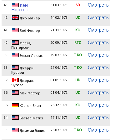
Кен
43
31.03.1973
SD
Нортон
42
14.02.1973
UD
Джо Багнер
41
21.11.1972
KO
Боб Фостер
40
20.09.1972
RTD
Флойд
Паттерсон
39
19.07.1972
T KO
Элвин Льюис
38
27.06.1972
T KO
Джерри
Куорри
37
01.05.1972
UD
Джордж
Чувало
36
01.04.1972
UD
Мак Фостер
35
26.12.1971
KO
Юрген Блин
34
17.11.1971
UD
Бастер Матиз
33
26.07.1971
T KO
Джимми Эллис