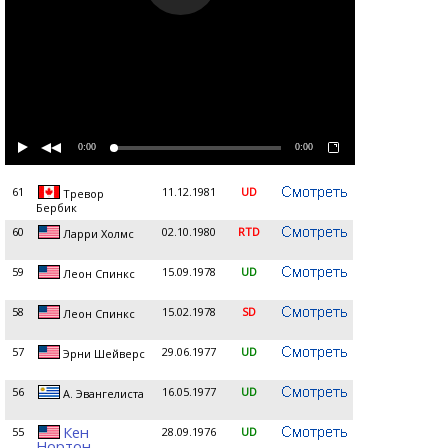
0:00
0:00
61
11.12.1981
UD
Тревор
Бербик
60
02.10.1980
RTD
Ларри Холмс
59
15.09.1978
UD
Леон Спинкс
58
15.02.1978
SD
Леон Спинкс
57
29.06.1977
UD
Эрни Шейверс
56
16.05.1977
UD
А. Эвангелиста
Кен
55
28.09.1976
UD
Нортон