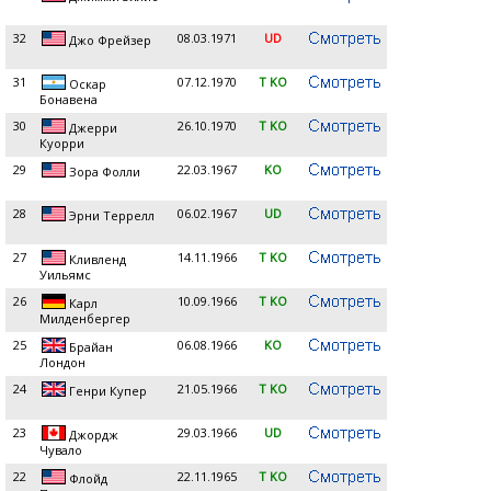
32
08.03.1971
UD
Джо Фрейзер
31
07.12.1970
T KO
Оскар
Бонавена
30
26.10.1970
T KO
Джерри
Куорри
29
22.03.1967
KO
Зора Фолли
28
06.02.1967
UD
Эрни Террелл
27
14.11.1966
T KO
Кливленд
Уильямс
26
10.09.1966
T KO
Карл
Милденбергер
25
06.08.1966
KO
Брайан
Лондон
24
21.05.1966
T KO
Генри Купер
23
29.03.1966
UD
Джордж
Чувало
22
22.11.1965
T KO
Флойд