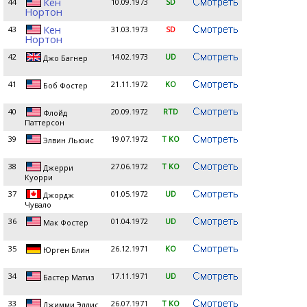
Кен
44
10.09.1973
SD
Нортон
Кен
43
31.03.1973
SD
Нортон
42
14.02.1973
UD
Джо Багнер
41
21.11.1972
KO
Боб Фостер
40
20.09.1972
RTD
Флойд
Паттерсон
39
19.07.1972
T KO
Элвин Льюис
38
27.06.1972
T KO
Джерри
Куорри
37
01.05.1972
UD
Джордж
Чувало
36
01.04.1972
UD
Мак Фостер
35
26.12.1971
KO
Юрген Блин
34
17.11.1971
UD
Бастер Матиз
33
26.07.1971
T KO
Джимми Эллис