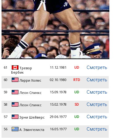
61
11.12.1981
UD
Тревор
Бербик
60
02.10.1980
RTD
Ларри Холмс
59
15.09.1978
UD
Леон Спинкс
58
15.02.1978
SD
Леон Спинкс
57
29.06.1977
UD
Эрни Шейверс
56
16.05.1977
UD
А. Эвангелиста