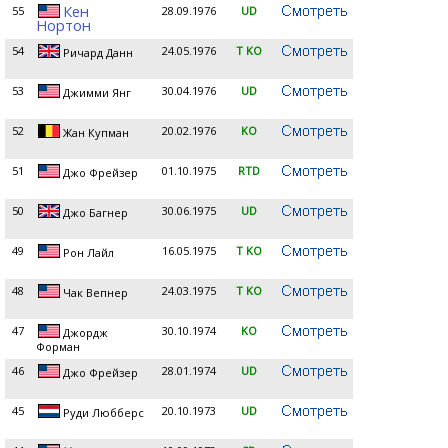
Кен
55
28.09.1976
UD
Нортон
54
24.05.1976
T KO
Ричард Данн
53
30.04.1976
UD
Джимми Янг
52
20.02.1976
KO
Жан Купман
51
01.10.1975
RTD
Джо Фрейзер
50
30.06.1975
UD
Джо Багнер
49
16.05.1975
T KO
Рон Лайл
48
24.03.1975
T KO
Чак Вепнер
47
30.10.1974
KO
Джордж
Форман
46
28.01.1974
UD
Джо Фрейзер
45
20.10.1973
UD
Руди Любберс