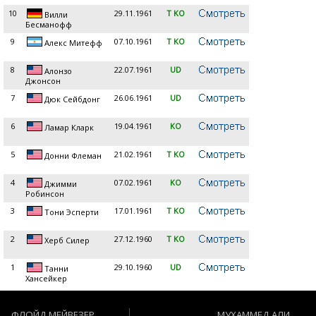
10
29.11.1961
T KO
Вилли
Бесманофф
9
07.10.1961
T KO
Алекс Митефф
8
22.07.1961
UD
Алонзо
Джонсон
7
26.06.1961
UD
Дюк Сейбдонг
6
19.04.1961
KO
Ламар Кларк
5
21.02.1961
T KO
Донни Флеман
4
07.02.1961
KO
Джимми
Робинсон
3
17.01.1961
T KO
Тони Эсперти
2
27.12.1960
T KO
Херб Силер
1
29.10.1960
UD
Танни
Хансейкер
ФЛОЙД МЕЙВЕЗЕР
МУХАММЕД АЛИ