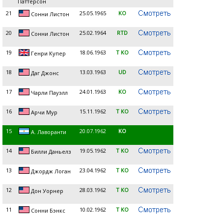
Паттерсон
21
25.05.1965
KO
Сонни Листон
20
25.02.1964
RTD
Сонни Листон
19
18.06.1963
T KO
Генри Купер
18
13.03.1963
UD
Даг Джонс
17
24.01.1963
KO
Чарли Пауэлл
16
15.11.1962
T KO
Арчи Мур
15
20.07.1962
KO
А. Лаворанти
14
19.05.1962
T KO
Билли Даньелз
13
23.04.1962
T KO
Джордж Логан
12
28.03.1962
T KO
Дон Уорнер
11
10.02.1962
T KO
Сонни Бэнкс