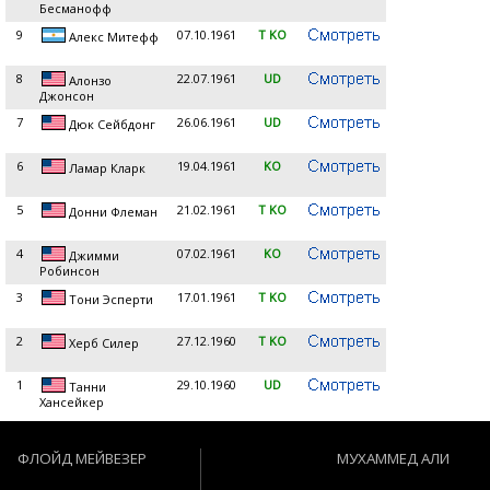
Бесманофф
9
07.10.1961
T KO
Алекс Митефф
8
22.07.1961
UD
Алонзо
Джонсон
7
26.06.1961
UD
Дюк Сейбдонг
6
19.04.1961
KO
Ламар Кларк
5
21.02.1961
T KO
Донни Флеман
4
07.02.1961
KO
Джимми
Робинсон
3
17.01.1961
T KO
Тони Эсперти
2
27.12.1960
T KO
Херб Силер
1
29.10.1960
UD
Танни
Хансейкер
ФЛОЙД МЕЙВЕЗЕР
МУХАММЕД АЛИ