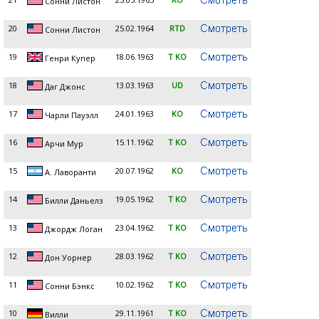
Сонни Листон
20
25.02.1964
RTD
Сонни Листон
19
18.06.1963
T KO
Генри Купер
18
13.03.1963
UD
Даг Джонс
17
24.01.1963
KO
Чарли Пауэлл
16
15.11.1962
T KO
Арчи Мур
15
20.07.1962
KO
А. Лаворанти
14
19.05.1962
T KO
Билли Даньелз
13
23.04.1962
T KO
Джордж Логан
12
28.03.1962
T KO
Дон Уорнер
11
10.02.1962
T KO
Сонни Бэнкс
10
29.11.1961
T KO
Вилли