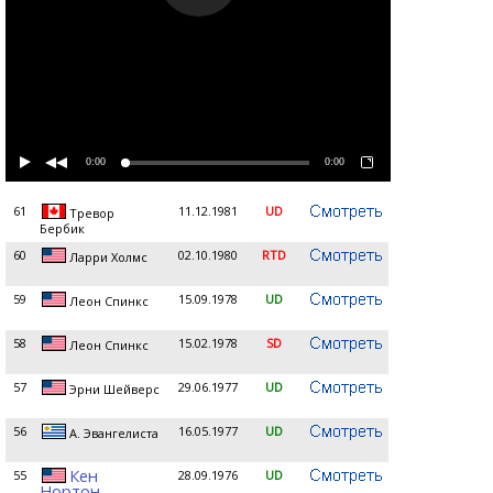
0:00
0:00
61
11.12.1981
UD
Тревор
Бербик
60
02.10.1980
RTD
Ларри Холмс
59
15.09.1978
UD
Леон Спинкс
58
15.02.1978
SD
Леон Спинкс
57
29.06.1977
UD
Эрни Шейверс
56
16.05.1977
UD
А. Эвангелиста
Кен
55
28.09.1976
UD
Нортон