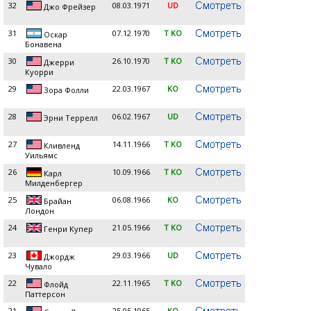
32
08.03.1971
UD
Джо Фрейзер
31
07.12.1970
T KO
Оскар
Бонавена
30
26.10.1970
T KO
Джерри
Куорри
29
22.03.1967
KO
Зора Фолли
28
06.02.1967
UD
Эрни Террелл
27
14.11.1966
T KO
Кливленд
Уильямс
26
10.09.1966
T KO
Карл
Милденбергер
25
06.08.1966
KO
Брайан
Лондон
24
21.05.1966
T KO
Генри Купер
23
29.03.1966
UD
Джордж
Чувало
22
22.11.1965
T KO
Флойд
Паттерсон
21
25.05.1965
KO