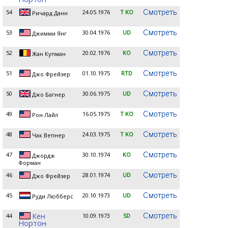
54
24.05.1976
T KO
Ричард Данн
53
30.04.1976
UD
Джимми Янг
52
20.02.1976
KO
Жан Купман
51
01.10.1975
RTD
Джо Фрейзер
50
30.06.1975
UD
Джо Багнер
49
16.05.1975
T KO
Рон Лайл
48
24.03.1975
T KO
Чак Вепнер
47
30.10.1974
KO
Джордж
Форман
46
28.01.1974
UD
Джо Фрейзер
45
20.10.1973
UD
Руди Любберс
Кен
44
10.09.1973
SD
Нортон