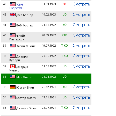
Кен
43
31.03.1973
SD
Нортон
42
14.02.1973
UD
Джо Багнер
41
21.11.1972
KO
Боб Фостер
40
20.09.1972
RTD
Флойд
Паттерсон
39
19.07.1972
T KO
Элвин Льюис
38
27.06.1972
T KO
Джерри
Куорри
37
01.05.1972
UD
Джордж
Чувало
36
01.04.1972
UD
Мак Фостер
35
26.12.1971
KO
Юрген Блин
34
17.11.1971
UD
Бастер Матиз
33
26.07.1971
T KO
Джимми Эллис