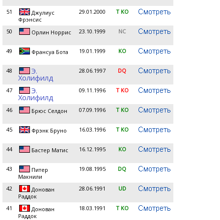
51
29.01.2000
T KO
Джулиус
Фрэнсис
50
23.10.1999
NC
Орлин Норрис
49
19.01.1999
KO
Франсуа Бота
Э.
48
28.06.1997
DQ
Холифилд
Э.
47
09.11.1996
T KO
Холифилд
46
07.09.1996
T KO
Брюс Селдон
45
16.03.1996
T KO
Фрэнк Бруно
44
16.12.1995
KO
Бастер Матис
43
19.08.1995
DQ
Питер
Макнили
42
28.06.1991
UD
Донован
Раддок
41
18.03.1991
T KO
Донован
Раддок