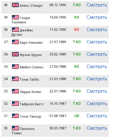
40
08.12.1990
T KO
Алекс Стюарт
39
16.06.1990
KO
Генри
Тиллмен
38
11.02.1990
KO
Джеймс
Дуглас
37
21.07.1989
T KO
Карл Уильямс
36
25.02.1989
T KO
Фрэнк Бруно
35
27.06.1988
KO
Майкл Спинкс
34
21.03.1988
T KO
Тони Таббс
33
22.01.1988
T KO
Ларри Холмс
32
16.10.1987
T KO
Тайрелл Биггс
31
01.08.1987
UD
Тони Таккер
30
30.05.1987
T KO
Пинклон
Томас