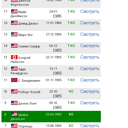
Джесси
Фергюссон
17
24.01.
T KO
Майк
Джеймсон
16
11.01.1986
T KO
Дэвид Джако
15
27.12.1985
T KO
Марк Янг
14
06.12.
T KO
Сэмми Скафф
13
22.11.1985
T KO
Конрой
Нильсон
12
13.11.
KO
Эдди
Ричардсон
11
01.11.1985
T KO
С. Бинджамин
10
25.10.
KO
Роберт Колей
9
09.10.
T KO
Донни Лонг
8
05.06.1985
KO
Майкл
Джонсон
7
15.08.1985
KO
Лоренцо