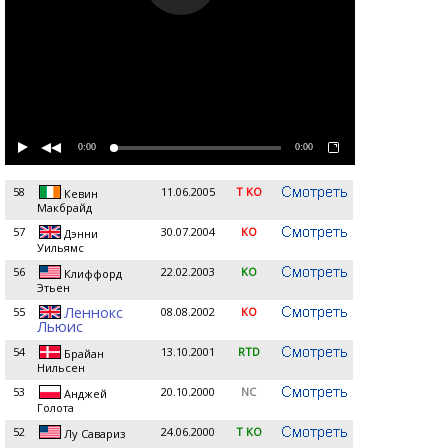
0:00
0:00
58
11.06.2005
T KO
Кевин
Макбрайд
57
30.07.2004
KO
Дэнни
Уильямс
56
22.02.2003
KO
Клиффорд
Этьен
Леннокс
55
08.08.2002
KO
Льюис
54
13.10.2001
RTD
Брайан
Нильсен
53
20.10.2000
NC
Анджей
Голота
52
24.06.2000
T KO
Лу Савариз