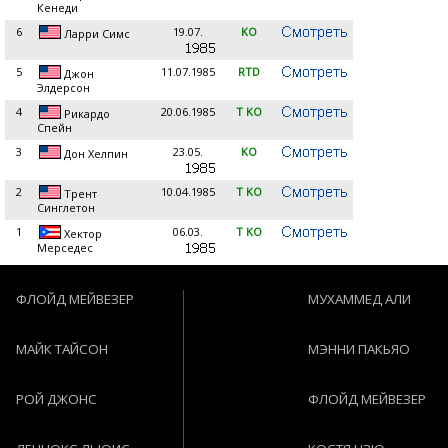
Кенеди
6
19.07.
KO
Ларри Симс
5
11.07.1985
RTD
Джон
Элдерсон
4
20.06.1985
T KO
Рикардо
Спейн
3
23.05.
KO
Дон Хелпин
2
10.04.1985
T KO
Трент
Синглетон
1
06.03.
T KO
Хектор
Мерседес
ФЛОЙД МЕЙВЕЗЕР
МУХАММЕД АЛИ
МАЙК ТАЙСОН
МЭННИ ПАКЬЯО
РОЙ ДЖОНС
ФЛОЙД МЕЙВЕЗЕР