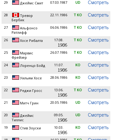
29
07.03.1987
UD
Джеймс Смит
28
22.11.1986
T KO
Тревор
Бербик
27
06.06.1986
T KO
Альфонсо
Ратлифф
26
17.08.
T KO
Хосе Рибалта
25
26.07.1986
T KO
Марвис
Фрейзер
24
11.07.
KO
Лоренцо Бойд
23
28.06.1986
KO
Уильям Хосе
22
13.06.
T KO
Реджи Гросс
21
20.05.1986
UD
Митч Грин
20
09.05.
UD
Джеймс
Тиллис
19
10.03.
KO
Стив Зоуски
18
16.02.1986
T KO