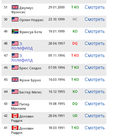
51
29.01.2000
T KO
Джулиус
Фрэнсис
50
23.10.1999
NC
Орлин Норрис
49
19.01.1999
KO
Франсуа Бота
Э.
48
28.06.1997
DQ
Холифилд
Э.
47
09.11.1996
T KO
Холифилд
46
07.09.1996
T KO
Брюс Селдон
45
16.03.1996
T KO
Фрэнк Бруно
44
16.12.1995
KO
Бастер Матис
43
19.08.1995
DQ
Питер
Макнили
42
28.06.1991
UD
Донован
Раддок
41
18.03.1991
T KO
Донован
Раддок