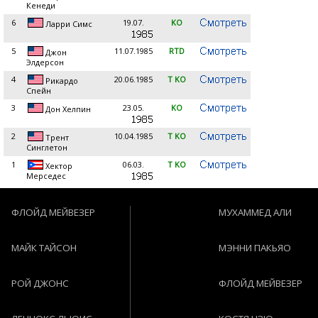
Кенеди
6
19.07.
KO
Ларри Симс
5
11.07.1985
RTD
Джон
Элдерсон
4
20.06.1985
T KO
Рикардо
Спейн
3
23.05.
KO
Дон Хелпин
2
10.04.1985
T KO
Трент
Синглетон
1
06.03.
T KO
Хектор
Мерседес
ФЛОЙД МЕЙВЕЗЕР
МУХАММЕД АЛИ
МАЙК ТАЙСОН
МЭННИ ПАКЬЯО
РОЙ ДЖОНС
ФЛОЙД МЕЙВЕЗЕР