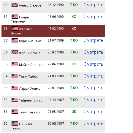
40
08.12.1990
T KO
Алекс Стюарт
39
16.06.1990
KO
Генри
Тиллмен
38
11.02.1990
KO
Джеймс
Дуглас
37
21.07.1989
T KO
Карл Уильямс
36
25.02.1989
T KO
Фрэнк Бруно
35
27.06.1988
KO
Майкл Спинкс
34
21.03.1988
T KO
Тони Таббс
33
22.01.1988
T KO
Ларри Холмс
32
16.10.1987
T KO
Тайрелл Биггс
31
01.08.1987
UD
Тони Таккер
30
30.05.1987
T KO
Пинклон
Томас