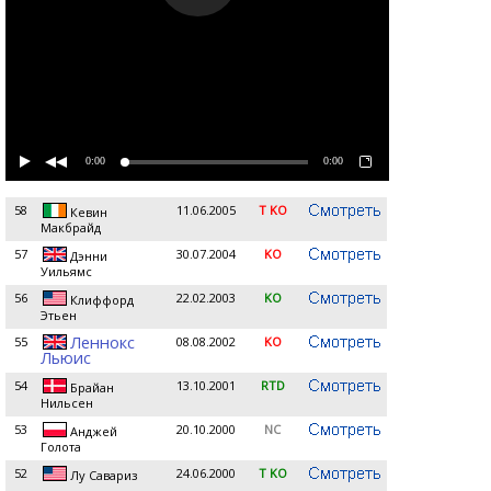
0:00
0:00
58
11.06.2005
T KO
Кевин
Макбрайд
57
30.07.2004
KO
Дэнни
Уильямс
56
22.02.2003
KO
Клиффорд
Этьен
Леннокс
55
08.08.2002
KO
Льюис
54
13.10.2001
RTD
Брайан
Нильсен
53
20.10.2000
NC
Анджей
Голота
52
24.06.2000
T KO
Лу Савариз