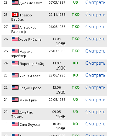
29
07.03.1987
UD
Джеймс Смит
28
22.11.1986
T KO
Тревор
Бербик
27
06.06.1986
T KO
Альфонсо
Ратлифф
26
17.08.
T KO
Хосе Рибалта
25
26.07.1986
T KO
Марвис
Фрейзер
24
11.07.
KO
Лоренцо Бойд
23
28.06.1986
KO
Уильям Хосе
22
13.06.
T KO
Реджи Гросс
21
20.05.1986
UD
Митч Грин
20
09.05.
UD
Джеймс
Тиллис
19
10.03.
KO
Стив Зоуски
18
16.02.1986
T KO