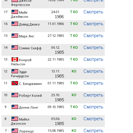
Джесси
Фергюссон
17
24.01.
T KO
Майк
Джеймсон
16
11.01.1986
T KO
Дэвид Джако
15
27.12.1985
T KO
Марк Янг
14
06.12.
T KO
Сэмми Скафф
13
22.11.1985
T KO
Конрой
Нильсон
12
13.11.
KO
Эдди
Ричардсон
11
01.11.1985
T KO
С. Бинджамин
10
25.10.
KO
Роберт Колей
9
09.10.1985
T KO
Донни Лонг
8
05.06.
KO
Майкл
Джонсон
7
15.08.1985
KO
Лоренцо