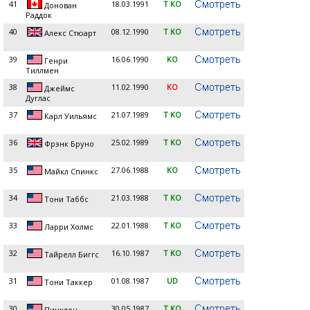
41
18.03.1991
T KO
Донован
Раддок
40
08.12.1990
T KO
Алекс Стюарт
39
16.06.1990
KO
Генри
Тиллмен
38
11.02.1990
KO
Джеймс
Дуглас
37
21.07.1989
T KO
Карл Уильямс
36
25.02.1989
T KO
Фрэнк Бруно
35
27.06.1988
KO
Майкл Спинкс
34
21.03.1988
T KO
Тони Таббс
33
22.01.1988
T KO
Ларри Холмс
32
16.10.1987
T KO
Тайрелл Биггс
31
01.08.1987
UD
Тони Таккер
30
30.05.1987
T KO
Пинклон