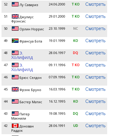
52
24.06.2000
T KO
Лу Савариз
51
29.01.2000
T KO
Джулиус
Фрэнсис
50
23.10.1999
NC
Орлин Норрис
49
19.01.1999
KO
Франсуа Бота
Э.
48
28.06.1997
DQ
Холифилд
Э.
47
09.11.1996
T KO
Холифилд
46
07.09.1996
T KO
Брюс Селдон
45
16.03.1996
T KO
Фрэнк Бруно
44
16.12.1995
KO
Бастер Матис
43
19.08.1995
DQ
Питер
Макнили
42
28.06.1991
UD
Донован
Раддок