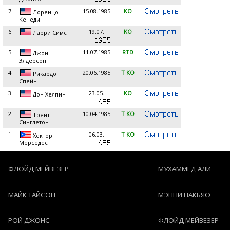
7
15.08.1985
KO
Лоренцо
Кенеди
6
19.07.
KO
Ларри Симс
5
11.07.1985
RTD
Джон
Элдерсон
4
20.06.1985
T KO
Рикардо
Спейн
3
23.05.
KO
Дон Хелпин
2
10.04.1985
T KO
Трент
Синглетон
1
06.03.
T KO
Хектор
Мерседес
ФЛОЙД МЕЙВЕЗЕР
МУХАММЕД АЛИ
МАЙК ТАЙСОН
МЭННИ ПАКЬЯО
РОЙ ДЖОНС
ФЛОЙД МЕЙВЕЗЕР