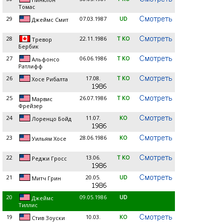
Томас
29
07.03.1987
UD
Джеймс Смит
28
22.11.1986
T KO
Тревор
Бербик
27
06.06.1986
T KO
Альфонсо
Ратлифф
26
17.08.
T KO
Хосе Рибалта
25
26.07.1986
T KO
Марвис
Фрейзер
24
11.07.
KO
Лоренцо Бойд
23
28.06.1986
KO
Уильям Хосе
22
13.06.
T KO
Реджи Гросс
21
20.05.
UD
Митч Грин
20
09.05.1986
UD
Джеймс
Тиллис
19
10.03.
KO
Стив Зоуски