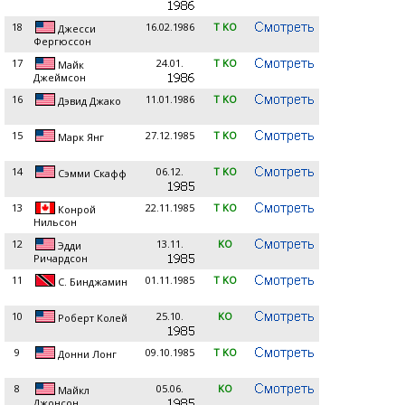
18
16.02.1986
T KO
Джесси
Фергюссон
17
24.01.
T KO
Майк
Джеймсон
16
11.01.1986
T KO
Дэвид Джако
15
27.12.1985
T KO
Марк Янг
14
06.12.
T KO
Сэмми Скафф
13
22.11.1985
T KO
Конрой
Нильсон
12
13.11.
KO
Эдди
Ричардсон
11
01.11.1985
T KO
С. Бинджамин
10
25.10.
KO
Роберт Колей
9
09.10.1985
T KO
Донни Лонг
8
05.06.
KO
Майкл
Джонсон