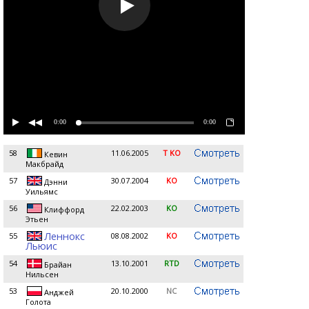
0:00
0:00
58
11.06.2005
T KO
Кевин
Макбрайд
57
30.07.2004
KO
Дэнни
Уильямс
56
22.02.2003
KO
Клиффорд
Этьен
Леннокс
55
08.08.2002
KO
Льюис
54
13.10.2001
RTD
Брайан
Нильсен
53
20.10.2000
NC
Анджей
Голота