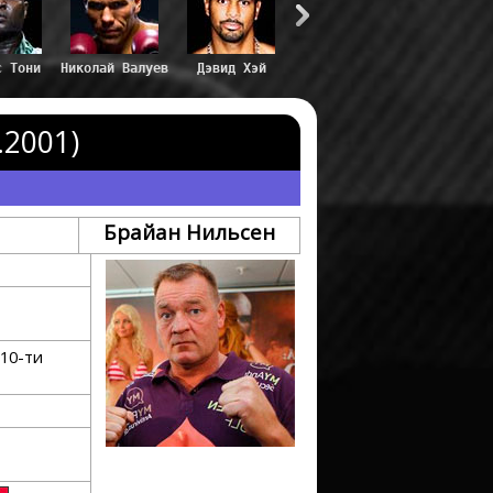
с Тони
Николай Валуев
Дэвид Хэй
.2001)
Брайан Нильсен
10-ти