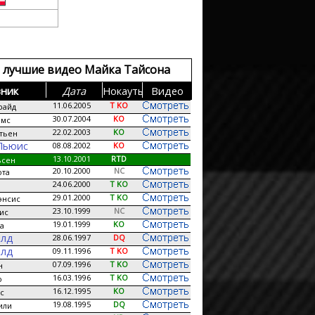
 лучшие видео Майка Тайсона
ник
Дата
Нокауты
Видео
11.06.2005
T KO
райд
30.07.2004
KO
ямс
22.02.2003
KO
тьен
Льюис
08.08.2002
KO
13.10.2001
RTD
ьсен
20.10.2000
NC
ота
24.06.2000
T KO
29.01.2000
T KO
энсис
23.10.1999
NC
ис
19.01.1999
KO
а
илд
28.06.1997
DQ
илд
09.11.1996
T KO
07.09.1996
T KO
н
16.03.1996
T KO
о
16.12.1995
KO
с
19.08.1995
DQ
или