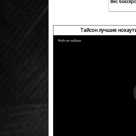
Вес боксёр
Тайсон лучшие нокаут
Файл не найден