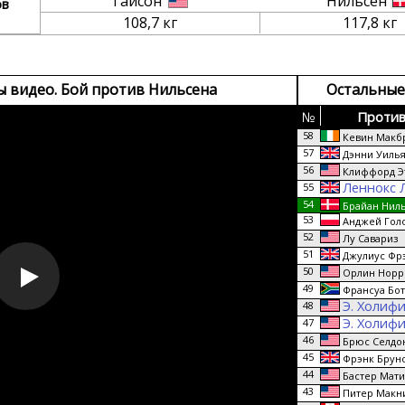
Тайсон
Нильсен
ов
108,7 кг
117,8 кг
ы видео. Бой против Нильсена
Остальные
№
Против
58
Кевин Макб
57
Дэнни Уиль
56
Клиффорд Э
Леннокс 
55
54
Брайан Нил
53
Анджей Гол
52
Лу Савариз
51
Джулиус Фр
50
Орлин Норр
49
Франсуа Бот
Э. Холиф
48
Э. Холиф
47
46
Брюс Селдо
45
Фрэнк Брун
44
Бастер Мати
43
Питер Макн