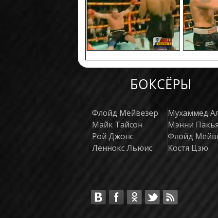
БОКСЁРЫ
Флойд Мейвезер
Мухаммед А
Майк Тайсон
Мэнни Пакь
Рой Джонс
Флойд Мейв
Леннокс Льюис
Костя Цзю