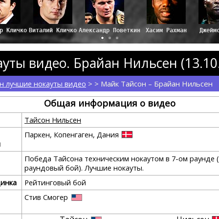
р Кличко
Виталий Кличко
Александр Поветкин
Хасим Рахман
Джейм
уты видео. Брайан Нильсен (13.10
н лучшие нокауты видео
> > Майк Тайсон – Брайан Нильсен
Общая информация о видео
Тайсон Нильсен
Паркен, Копенгаген, Дания
я
Победа Тайсона техническим нокаутом в 7-ом раунде (
раундовый бой). Лучшие нокауты.
динка
Рейтинговый бой
Стив Смогер