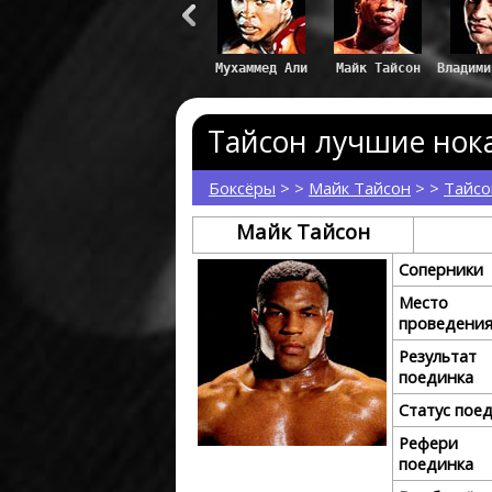
Майк Тайсон
Владими
Тайсон лучшие нока
Боксёры
> >
Майк Тайсон
> >
Тайсо
Майк Тайсон
Соперники
Место
проведени
Результат
поединка
Статус пое
Рефери
поединка