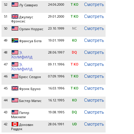
52
24.06.2000
T KO
Лу Савариз
51
29.01.2000
T KO
Джулиус
Фрэнсис
50
23.10.1999
NC
Орлин Норрис
49
19.01.1999
KO
Франсуа Бота
Э.
48
28.06.1997
DQ
Холифилд
Э.
47
09.11.1996
T KO
Холифилд
46
07.09.1996
T KO
Брюс Селдон
45
16.03.1996
T KO
Фрэнк Бруно
44
16.12.1995
KO
Бастер Матис
43
19.08.1995
DQ
Питер
Макнили
42
28.06.1991
UD
Донован
Раддок