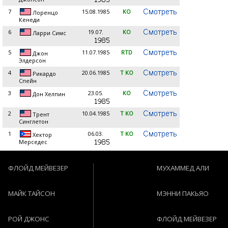
7
15.08.1985
KO
Лоренцо
Кенеди
6
19.07.
KO
Ларри Симс
5
11.07.1985
RTD
Джон
Элдерсон
4
20.06.1985
T KO
Рикардо
Спейн
3
23.05.
KO
Дон Хелпин
2
10.04.1985
T KO
Трент
Синглетон
1
06.03.
T KO
Хектор
Мерседес
ФЛОЙД МЕЙВЕЗЕР
МУХАММЕД АЛИ
МАЙК ТАЙСОН
МЭННИ ПАКЬЯО
РОЙ ДЖОНС
ФЛОЙД МЕЙВЕЗЕР