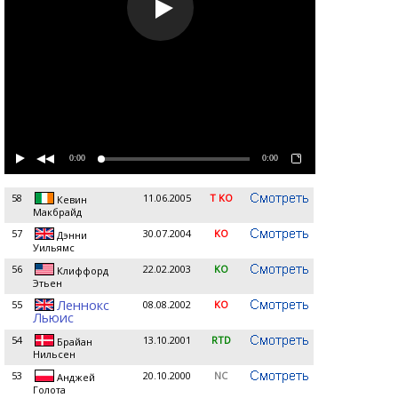
0:00
0:00
58
11.06.2005
T KO
Кевин
Макбрайд
57
30.07.2004
KO
Дэнни
Уильямс
56
22.02.2003
KO
Клиффорд
Этьен
Леннокс
55
08.08.2002
KO
Льюис
54
13.10.2001
RTD
Брайан
Нильсен
53
20.10.2000
NC
Анджей
Голота