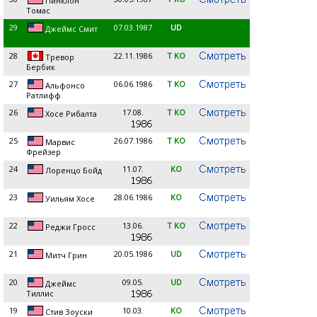
Пинклон
Томас
29
07.03.1987
UD
Джеймс Смит
28
22.11.1986
T KO
Тревор
Бербик
27
06.06.1986
T KO
Альфонсо
Ратлифф
26
17.08.
T KO
Хосе Рибалта
25
26.07.1986
T KO
Марвис
Фрейзер
24
11.07.
KO
Лоренцо Бойд
23
28.06.1986
KO
Уильям Хосе
22
13.06.
T KO
Реджи Гросс
21
20.05.1986
UD
Митч Грин
20
09.05.
UD
Джеймс
Тиллис
19
10.03.
KO
Стив Зоуски