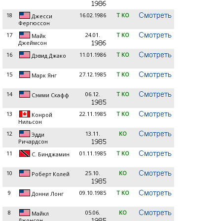
18
16.02.1986
T KO
Джесси
Фергюссон
17
24.01.
T KO
Майк
Джеймсон
16
11.01.1986
T KO
Дэвид Джако
15
27.12.1985
T KO
Марк Янг
14
06.12.
T KO
Сэмми Скафф
13
22.11.1985
T KO
Конрой
Нильсон
12
13.11.
KO
Эдди
Ричардсон
11
01.11.1985
T KO
С. Бинджамин
10
25.10.
KO
Роберт Колей
9
09.10.1985
T KO
Донни Лонг
8
05.06.
KO
Майкл
Джонсон