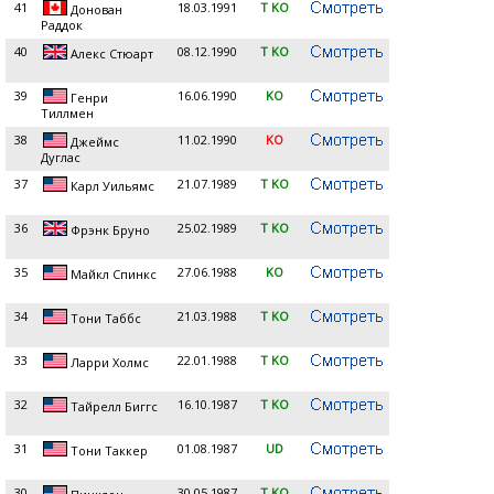
41
18.03.1991
T KO
Донован
Раддок
40
08.12.1990
T KO
Алекс Стюарт
39
16.06.1990
KO
Генри
Тиллмен
38
11.02.1990
KO
Джеймс
Дуглас
37
21.07.1989
T KO
Карл Уильямс
36
25.02.1989
T KO
Фрэнк Бруно
35
27.06.1988
KO
Майкл Спинкс
34
21.03.1988
T KO
Тони Таббс
33
22.01.1988
T KO
Ларри Холмс
32
16.10.1987
T KO
Тайрелл Биггс
31
01.08.1987
UD
Тони Таккер
30
30.05.1987
T KO