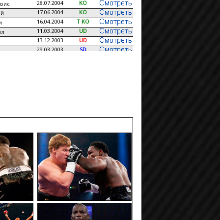
28.07.2004
KO
юис
17.06.2004
KO
ей
16.04.2004
T KO
и
11.03.2004
UD
ул
13.12.2003
UD
29.03.2003
SD
илд
01.05.2002
TD
Льюис
17.11.2001
KO
Льюис
22.04.2001
KO
04.08.2000
RTD
нделл
ндерс
20.05.2000
T KO
01.03.2000
UD
сон
06.11.1999
KO
ев
15.04.1999
KO
с
12.03.1999
T KO
19.12.1998
T KO
09.07.1998
T KO
н
24.04.1998
KO
лл
14.03.1998
T KO
тер
31.01.1998
UD
гюсон
04.12.1997
KO
01.11.1997
MD
ван
15.07.1997
T KO
ен
09.01.1997
KO
ллман