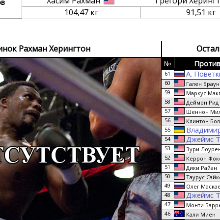
Хасим Рахман
Грегори Херинг
ов
104,47 кг
91,51 кг
инок Рахман Херингтон
Остал
№
Против
А. Повет
61
60
Гален Браун
59
Маркус Мак
58
Деймон Рид
57
Шеннон Ми
56
Клинтон Бо
Владимир
55
Джеймс 
54
53
Зури Лоуре
52
Керрон Фок
51
Дики Райан
50
Таурус Сайк
49
Олег Маска
Джеймс 
48
47
Монти Барр
46
Кали Миен