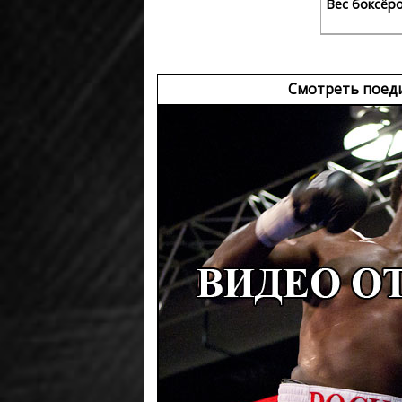
Вес боксёр
Смотреть поед