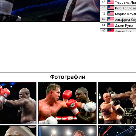
45
Терренс Ль
44
Роб Коллов
43
Марио Коул
42
Альфред Ко
41
Джон Руиз
40
Дэвид Туа
Э. Холиф
39
Леннокс 
38
Леннокс 
37
36
Фрэнки Сви
Корри Са
35
34
Марион Уил
33
Олег Маска
Фотографии
32
Артур Уизер
31
Майкл Раш
30
Дэвид Туа
29
Геринг Лей
28
Стив Пенне
27
Мелвин Фос
26
Джесси Фер
25
Туй Тоя
24
Обед Салли
23
Джефф Вуд
22
Маршалл Ти