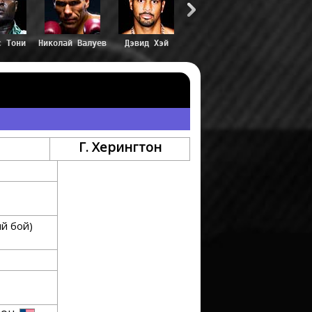
с Тони
Николай Валуев
Дэвид Хэй
Г. Херингтон
ый бой)