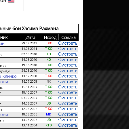
тон
ьные бои Хасима Рахмана
ник
Дата
Исход
Сcылка
кин
29.09.2012
T KO
11.06.2011
T KO
02.10.2010
KO
ги
14.08.2010
KO
19.06.2010
T KO
ллер
26.03.2010
T KO
лдридж
 Кличко
13.12.2008
T KO
Тони
16.07.2008
NC
15.11.2007
T KO
нс
18.10.2007
T KO
с
07.09.2007
T KO
14.06.2007
UD
с
12.08.2006
T KO
ев
Тони
18.03.2006
MD
13.08.2005
UD
етт
13.11.2004
RTD