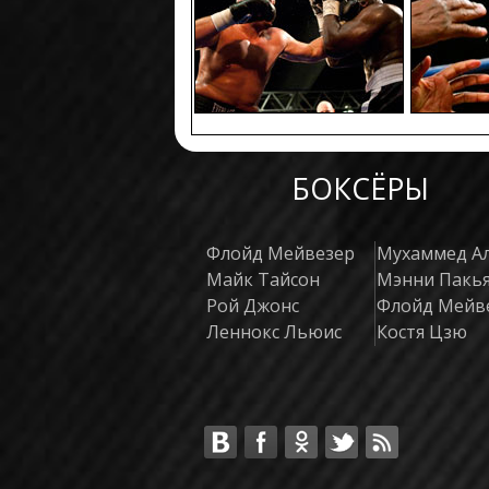
БОКСЁРЫ
Флойд Мейвезер
Мухаммед А
Майк Тайсон
Мэнни Пакь
Рой Джонс
Флойд Мейв
Леннокс Льюис
Костя Цзю