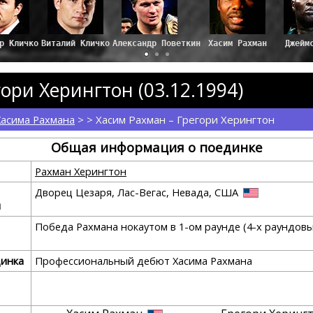
ир Кличко
Виталий Кличко
Александр Поветкин
Хасим Рахман
Джейм
ори Херингтон (03.12.1994)
Хасима Рахмана
> > Хасим Рахман – Грегори Херингтон
Общая информация о поединке
Рахман Херингтон
Дворец Цезаря, Лас-Вегас, Невада, США
я
Победа Рахмана нокаутом в 1-ом раунде (4-х раундов
динка
Профессиональный дебют Хасима Рахмана