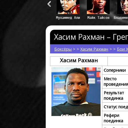
Майк Тайсон
Владим
Хасим Рахман – Грег
Боксёры
> >
Хасим Рахман
> >
Бои 
Хасим Рахман
Соперники
Место
проведени
Результат
поединка
Статус пое
Рефери
поединка