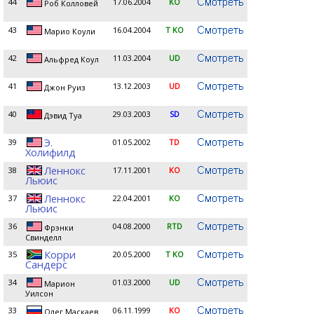
44
17.06.2004
KO
Роб Колловей
43
16.04.2004
T KO
Марио Коули
42
11.03.2004
UD
Альфред Коул
41
13.12.2003
UD
Джон Руиз
40
29.03.2003
SD
Дэвид Туа
Э.
39
01.05.2002
TD
Холифилд
Леннокс
38
17.11.2001
KO
Льюис
Леннокс
37
22.04.2001
KO
Льюис
36
04.08.2000
RTD
Фрэнки
Свинделл
Корри
35
20.05.2000
T KO
Сандерс
34
01.03.2000
UD
Марион
Уилсон
33
06.11.1999
KO
Олег Маскаев