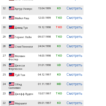
32
15.04.1999
KO
Артур Уизерс
31
12.03.1999
T KO
Майкл Раш
30
19.12.1998
T KO
Дэвид Туа
29
09.07.1998
T KO
Геринг Лейн
28
24.04.1998
KO
Стив Пеннелл
27
14.03.1998
T KO
Мелвин
Фостер
26
31.01.1998
UD
Джесси
Фергюсон
25
04.12.1997
KO
Туй Тоя
24
01.11.1997
MD
Обед
Салливан
23
15.07.1997
T KO
Джефф Вуден
22
09.01.1997
KO
Маршалл