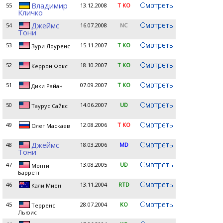
Владимир
55
13.12.2008
T KO
Кличко
Джеймс
54
16.07.2008
NC
Тони
53
15.11.2007
T KO
Зури Лоуренс
52
18.10.2007
T KO
Керрон Фокс
51
07.09.2007
T KO
Дики Райан
50
14.06.2007
UD
Таурус Сайкс
49
12.08.2006
T KO
Олег Маскаев
Джеймс
48
18.03.2006
MD
Тони
47
13.08.2005
UD
Монти
Барретт
46
13.11.2004
RTD
Кали Миен
45
28.07.2004
KO
Терренс
Льюис