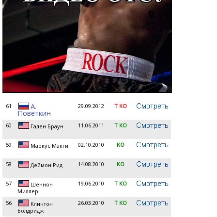
А.
61
29.09.2012
T KO
Поветкин
60
11.06.2011
T KO
Гален Браун
59
02.10.2010
KO
Маркус Макги
58
14.08.2010
KO
Деймон Рид
57
19.06.2010
T KO
Шеннон
Миллер
56
26.03.2010
T KO
Клинтон
Болдридж