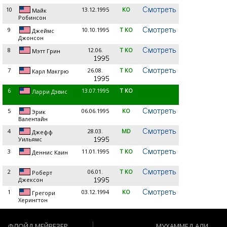
10
13.12.1995
KO
Майк
Робинсон
9
10.10.1995
T KO
Джеймс
Джонсон
8
12.06.
T KO
Мэтт Грин
7
26.08.
T KO
Карл Макгрю
6
13.07.1995
T KO
Ларри Дэвис
5
06.06.1995
KO
Эрик
Валентайн
4
28.03.
MD
Джефф
Уильямс
3
11.01.1995
T KO
Деннис Каин
2
06.01.
T KO
Роберт
Джексон
1
03.12.1994
KO
Грегори
Херингтон
ФЛОЙД МЕЙВЕЗЕР
МУХАММЕД АЛИ