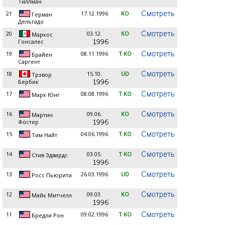
Тиллман
21
17.12.1996
KO
Герман
Дельгадо
20
03.12.
KO
Маркос
Гонcалес
19
08.11.1996
T KO
Брайен
Саргент
18
15.10.
UD
Трэвор
Бербик
17
08.08.1996
T KO
Марк Юнг
16
09.06.
KO
Мартин
Фостер
15
04.06.1996
T KO
Тим Найт
14
03.05.
T KO
Стив Эдвардс
13
26.03.1996
UD
Росс Пьюрити
12
09.03.
KO
Майк Митчелл
11
09.02.1996
T KO
Бредли Рон