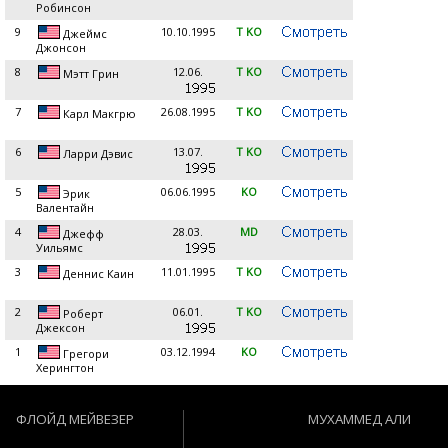
Робинсон
9
10.10.1995
T KO
Джеймс
Джонсон
8
12.06.
T KO
Мэтт Грин
7
26.08.1995
T KO
Карл Макгрю
6
13.07.
T KO
Ларри Дэвис
5
06.06.1995
KO
Эрик
Валентайн
4
28.03.
MD
Джефф
Уильямс
3
11.01.1995
T KO
Деннис Каин
2
06.01.
T KO
Роберт
Джексон
1
03.12.1994
KO
Грегори
Херингтон
ФЛОЙД МЕЙВЕЗЕР
МУХАММЕД АЛИ