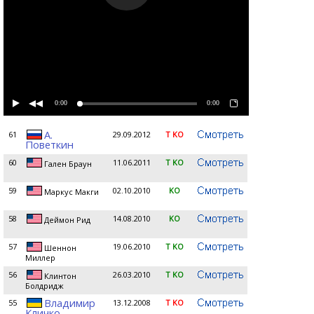
0:00
0:00
А.
61
29.09.2012
T KO
Поветкин
60
11.06.2011
T KO
Гален Браун
59
02.10.2010
KO
Маркус Макги
58
14.08.2010
KO
Деймон Рид
57
19.06.2010
T KO
Шеннон
Миллер
56
26.03.2010
T KO
Клинтон
Болдридж
Владимир
55
13.12.2008
T KO
Кличко