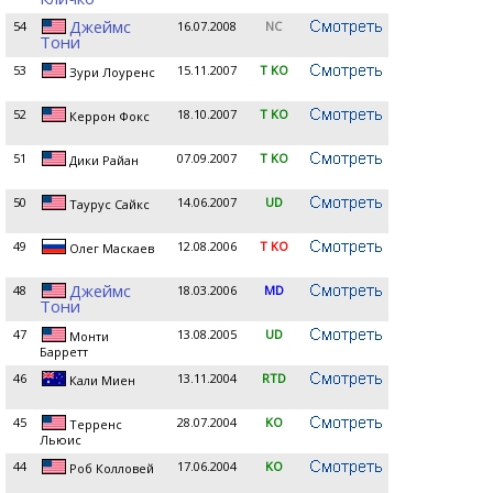
Джеймс
54
16.07.2008
NC
Тони
53
15.11.2007
T KO
Зури Лоуренс
52
18.10.2007
T KO
Керрон Фокс
51
07.09.2007
T KO
Дики Райан
50
14.06.2007
UD
Таурус Сайкс
49
12.08.2006
T KO
Олег Маскаев
Джеймс
48
18.03.2006
MD
Тони
47
13.08.2005
UD
Монти
Барретт
46
13.11.2004
RTD
Кали Миен
45
28.07.2004
KO
Терренс
Льюис
44
17.06.2004
KO
Роб Колловей