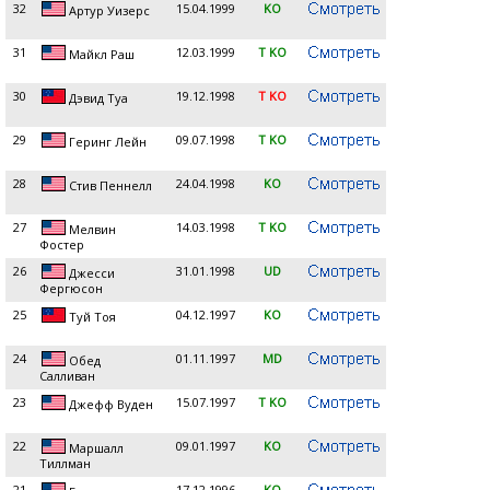
32
15.04.1999
KO
Артур Уизерс
31
12.03.1999
T KO
Майкл Раш
30
19.12.1998
T KO
Дэвид Туа
29
09.07.1998
T KO
Геринг Лейн
28
24.04.1998
KO
Стив Пеннелл
27
14.03.1998
T KO
Мелвин
Фостер
26
31.01.1998
UD
Джесси
Фергюсон
25
04.12.1997
KO
Туй Тоя
24
01.11.1997
MD
Обед
Салливан
23
15.07.1997
T KO
Джефф Вуден
22
09.01.1997
KO
Маршалл
Тиллман
21
17.12.1996
KO