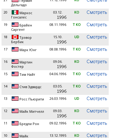
Герман
Дельгадо
20
03.12.
KO
Маркос
Гонcалес
19
08.11.1996
T KO
Брайен
Саргент
18
15.10.
UD
Трэвор
Бербик
17
08.08.1996
T KO
Марк Юнг
16
09.06.
KO
Мартин
Фостер
15
04.06.1996
T KO
Тим Найт
14
03.05.
T KO
Стив Эдвардс
13
26.03.1996
UD
Росс Пьюрити
12
09.03.
KO
Майк Митчелл
11
09.02.1996
T KO
Бредли Рон
10
13.12.1995
KO
Майк