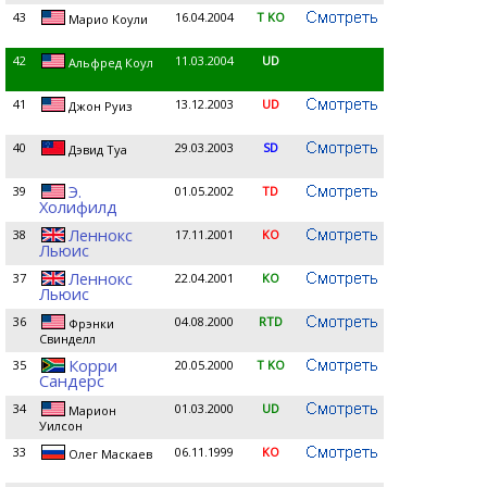
43
16.04.2004
T KO
Марио Коули
42
11.03.2004
UD
Альфред Коул
41
13.12.2003
UD
Джон Руиз
40
29.03.2003
SD
Дэвид Туа
Э.
39
01.05.2002
TD
Холифилд
Леннокс
38
17.11.2001
KO
Льюис
Леннокс
37
22.04.2001
KO
Льюис
36
04.08.2000
RTD
Фрэнки
Свинделл
Корри
35
20.05.2000
T KO
Сандерс
34
01.03.2000
UD
Марион
Уилсон
33
06.11.1999
KO
Олег Маскаев