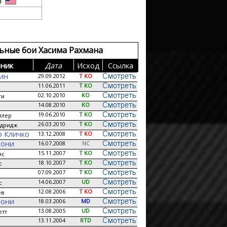
л
ьные бои Хасима Рахмана
ник
Дата
Исход
Сcылка
кин
29.09.2012
T KO
11.06.2011
T KO
02.10.2010
KO
ги
14.08.2010
KO
19.06.2010
T KO
ллер
26.03.2010
T KO
лдридж
 Кличко
13.12.2008
T KO
Тони
16.07.2008
NC
15.11.2007
T KO
нс
18.10.2007
T KO
с
07.09.2007
T KO
14.06.2007
UD
с
12.08.2006
T KO
ев
Тони
18.03.2006
MD
13.08.2005
UD
етт
13.11.2004
RTD