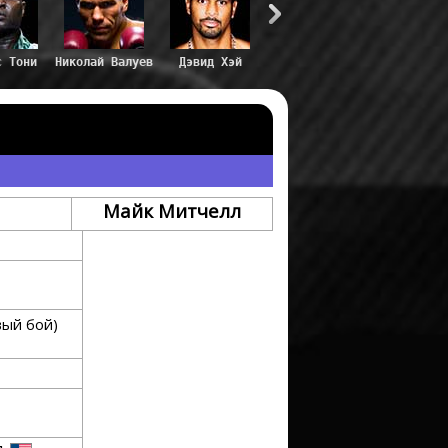
с Тони
Николай Валуев
Дэвид Хэй
Майк Митчелл
вый бой)