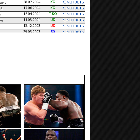
28.07.2004
KO
юис
17.06.2004
KO
ей
16.04.2004
T KO
и
11.03.2004
UD
ул
13.12.2003
UD
29.03.2003
SD
илд
01.05.2002
TD
Льюис
17.11.2001
KO
Льюис
22.04.2001
KO
04.08.2000
RTD
нделл
ндерс
20.05.2000
T KO
01.03.2000
UD
сон
06.11.1999
KO
ев
15.04.1999
KO
с
12.03.1999
T KO
19.12.1998
T KO
09.07.1998
T KO
н
24.04.1998
KO
лл
14.03.1998
T KO
тер
31.01.1998
UD
гюсон
04.12.1997
KO
01.11.1997
MD
ван
15.07.1997
T KO
ен
09.01.1997
KO
ллман