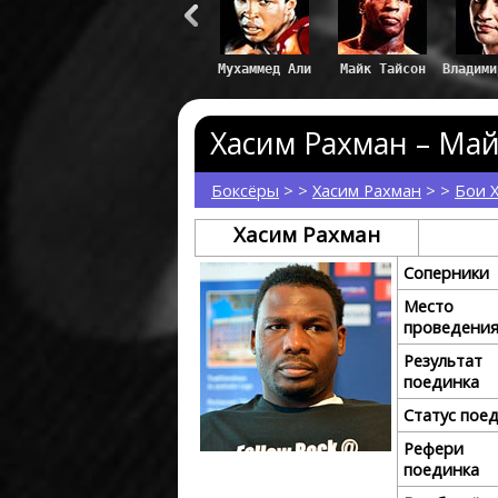
Хасим Рахман – Май
Боксёры
> >
Хасим Рахман
> >
Бои 
Хасим Рахман
Соперники
Место
проведени
Результат
поединка
Статус пое
Рефери
поединка