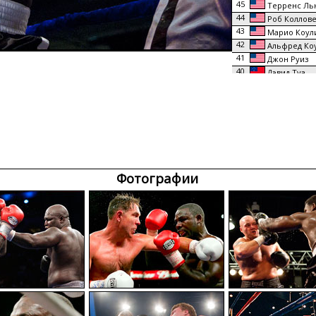
45
Терренс Ль
44
Роб Коллов
43
Марио Коул
42
Альфред Ко
41
Джон Руиз
40
Дэвид Туа
Э. Холиф
39
Леннокс 
38
Леннокс 
37
36
Фрэнки Сви
Корри Са
35
34
Марион Уил
33
Олег Маска
Фотографии
32
Артур Уизер
31
Майкл Раш
30
Дэвид Туа
29
Геринг Лей
28
Стив Пенне
27
Мелвин Фос
26
Джесси Фер
25
Туй Тоя
24
Обед Салли
23
Джефф Вуд
22
Маршалл Ти