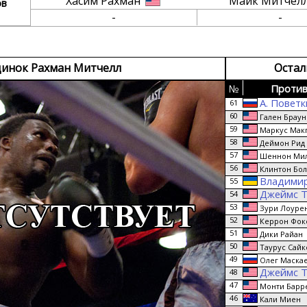
Хасим Рахман
Майк Митчел
ов
-
-
динок Рахман Митчелл
Остал
№
Против
А. Повет
61
60
Гален Браун
59
Маркус Мак
58
Деймон Рид
57
Шеннон Ми
56
Клинтон Бо
Владимир
55
Джеймс 
54
53
Зури Лоуре
52
Керрон Фок
51
Дики Райан
50
Таурус Сайк
49
Олег Маска
Джеймс 
48
47
Монти Барр
46
Кали Миен