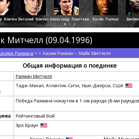
Александр Поветкин
Хасим Рахман
Джейм
к Митчелл (09.04.1996)
Хасима Рахмана
> > Хасим Рахман – Майк Митчелл
Общая информация о поединке
Рахман Митчелл
Тадж-Махал, Атлантик-Сити, Нью-Джерси, США
я
Победа Рахмана нокаутом в 1-ом раунде (8-ми раундо
динка
Рейтинговый бой
Эрл Браун