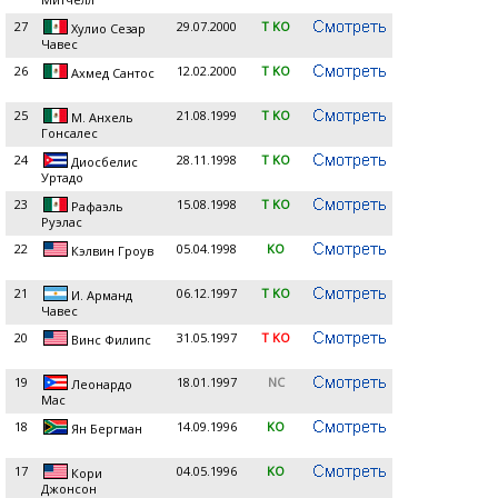
27
29.07.2000
T KO
Хулио Сезар
Чавес
26
12.02.2000
T KO
Ахмед Сантос
25
21.08.1999
T KO
М. Анхель
Гонсалес
24
28.11.1998
T KO
Диосбелис
Уртадо
23
15.08.1998
T KO
Рафаэль
Руэлас
22
05.04.1998
KO
Кэлвин Гроув
21
06.12.1997
T KO
И. Арманд
Чавес
20
31.05.1997
T KO
Винс Филипс
19
18.01.1997
NC
Леонардо
Мас
18
14.09.1996
KO
Ян Бергман
17
04.05.1996
KO
Кори
Джонсон