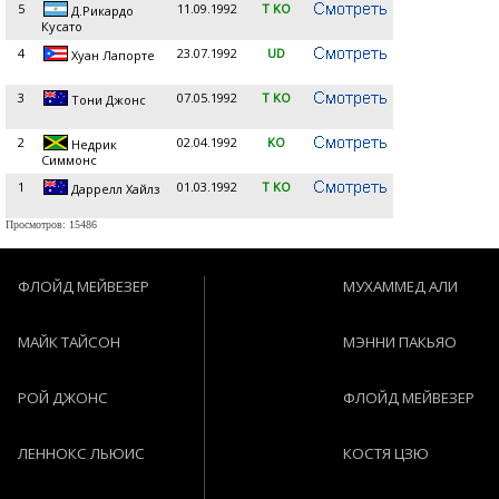
5
11.09.1992
T KO
Д.Рикардо
Кусато
4
23.07.1992
UD
Хуан Лапорте
3
07.05.1992
T KO
Тони Джонс
2
02.04.1992
KO
Недрик
Симмонс
1
01.03.1992
T KO
Даррелл Хайлз
Просмотров: 15486
ФЛОЙД МЕЙВЕЗЕР
МУХАММЕД АЛИ
МАЙК ТАЙСОН
МЭННИ ПАКЬЯО
РОЙ ДЖОНС
ФЛОЙД МЕЙВЕЗЕР
ЛЕННОКС ЛЬЮИС
КОСТЯ ЦЗЮ