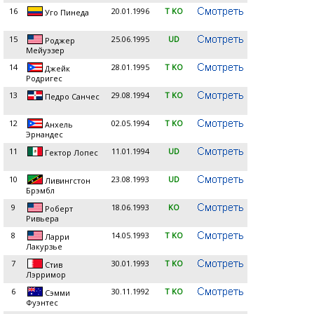
16
20.01.1996
T KO
Уго Пинеда
15
25.06.1995
UD
Роджер
Мейуэзер
14
28.01.1995
T KO
Джейк
Родригес
13
29.08.1994
T KO
Педро Санчес
12
02.05.1994
T KO
Анхель
Эрнандес
11
11.01.1994
UD
Гектор Лопес
10
23.08.1993
UD
Ливингстон
Брэмбл
9
18.06.1993
KO
Роберт
Ривьера
8
14.05.1993
T KO
Ларри
Лакурзье
7
30.01.1993
T KO
Стив
Лэрримор
6
30.11.1992
T KO
Сэмми
Фуэнтес