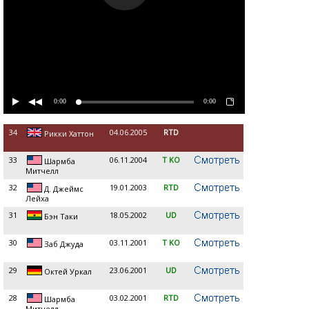
0:00
0:00
34
04.06.2005
RTD
Рикки Хаттон
33
06.11.2004
T KO
Шармба
Митчелл
32
19.01.2003
RTD
Д. Джеймс
Лейха
31
18.05.2002
UD
Бэн Таки
30
03.11.2001
T KO
Заб Джуда
29
23.06.2001
UD
Октей Уркал
28
03.02.2001
RTD
Шармба
Митчелл