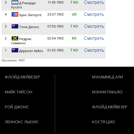
5
11.09.1992
T KO
Д.Рикардо
Кусато
4
23.07.1992
UD
Хуан Лапорте
3
07.05.1992
T KO
Тони Джонс
2
02.04.1992
KO
Недрик
Симмонс
1
01.03.1992
T KO
Даррелл Хайлз
Просмотров: 9003
ФЛОЙД МЕЙВЕЗЕР
МУХАММЕД АЛИ
МАЙК ТАЙСОН
МЭННИ ПАКЬЯО
РОЙ ДЖОНС
ФЛОЙД МЕЙВЕЗЕР
ЛЕННОКС ЛЬЮИС
КОСТЯ ЦЗЮ