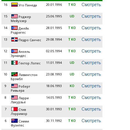
16
20.01.1996
T KO
Уго Пинеда
15
25.06.1995
UD
Роджер
Мейуэзер
14
28.01.1995
T KO
Джейк
Родригес
13
29.08.1994
T KO
Педро Санчес
12
02.05.1994
T KO
Анхель
Эрнандес
11
11.01.1994
UD
Гектор Лопес
10
23.08.1993
UD
Ливингстон
Брэмбл
9
18.06.1993
KO
Роберт
Ривьера
8
14.05.1993
T KO
Ларри
Лакурзье
7
30.01.1993
T KO
Стив
Лэрримор
6
30.11.1992
T KO
Сэмми
Фуэнтес