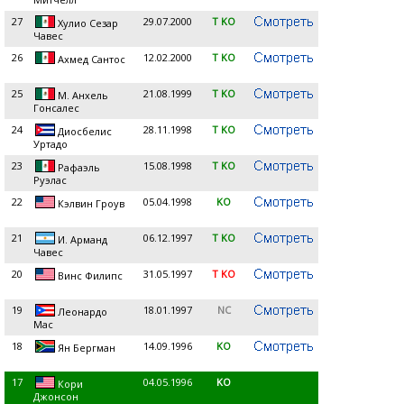
27
29.07.2000
T KO
Хулио Сезар
Чавес
26
12.02.2000
T KO
Ахмед Сантос
25
21.08.1999
T KO
М. Анхель
Гонсалес
24
28.11.1998
T KO
Диосбелис
Уртадо
23
15.08.1998
T KO
Рафаэль
Руэлас
22
05.04.1998
KO
Кэлвин Гроув
21
06.12.1997
T KO
И. Арманд
Чавес
20
31.05.1997
T KO
Винс Филипс
19
18.01.1997
NC
Леонардо
Мас
18
14.09.1996
KO
Ян Бергман
17
04.05.1996
KO
Кори
Джонсон