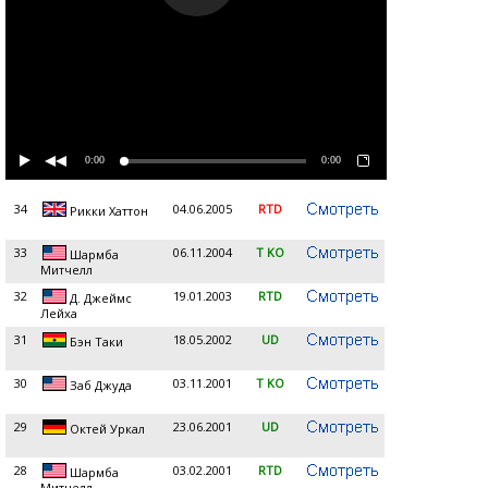
0:00
0:00
34
04.06.2005
RTD
Рикки Хаттон
33
06.11.2004
T KO
Шармба
Митчелл
32
19.01.2003
RTD
Д. Джеймс
Лейха
31
18.05.2002
UD
Бэн Таки
30
03.11.2001
T KO
Заб Джуда
29
23.06.2001
UD
Октей Уркал
28
03.02.2001
RTD
Шармба
Митчелл