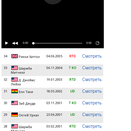
0:00
0:00
34
04.06.2005
RTD
Рикки Хаттон
33
06.11.2004
T KO
Шармба
Митчелл
32
19.01.2003
RTD
Д. Джеймс
Лейха
31
18.05.2002
UD
Бэн Таки
30
03.11.2001
T KO
Заб Джуда
29
23.06.2001
UD
Октей Уркал
28
03.02.2001
RTD
Шармба
Митчелл