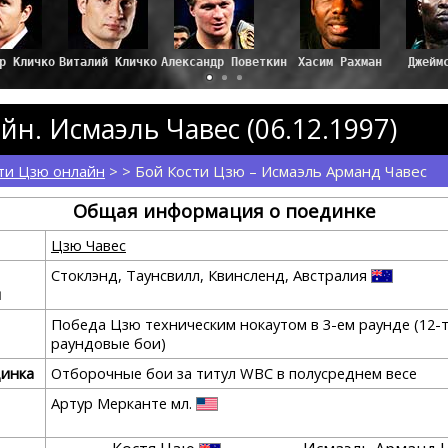
мир Кличко
Виталий Кличко
Александр Поветкин
Хасим Рахман
Джейм
йн. Исмаэль Чавес (06.12.1997)
ти Цзю онлайн
> > Бой Кости Цзю – Исмаэль Арманд Чавес
Общая информация о поединке
Цзю Чавес
Стоклэнд, Таунсвилл, Квинсленд, Австралия
я
Победа Цзю техническим нокаутом в 3-ем раунде (12-
раундовые бои)
динка
Отборочные бои за титул WBC в полусреднем весе
Артур Мерканте мл.