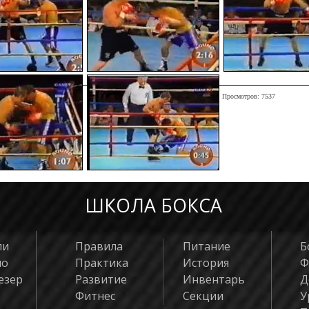
Просмотров: 7537
ШКОЛА БОКСА
ли
Правила
Питание
Б
яо
Практика
История
Ф
езер
Развитие
Инвентарь
Д
Фитнес
Секции
У