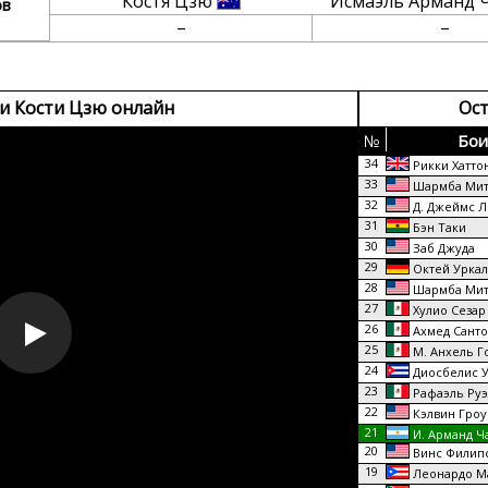
Костя Цзю
Исмаэль Арманд 
ов
–
–
и Кости Цзю онлайн
Ост
№
Бои
34
Рикки Хатто
33
Шармба Мит
32
Д. Джеймс Л
31
Бэн Таки
30
Заб Джуда
29
Октей Уркал
28
Шармба Мит
27
Хулио Сезар
26
Ахмед Санто
25
М. Анхель Г
24
Диосбелис У
23
Рафаэль Руэ
22
Кэлвин Гроу
21
И. Арманд Ч
20
Винс Филип
19
Леонардо М