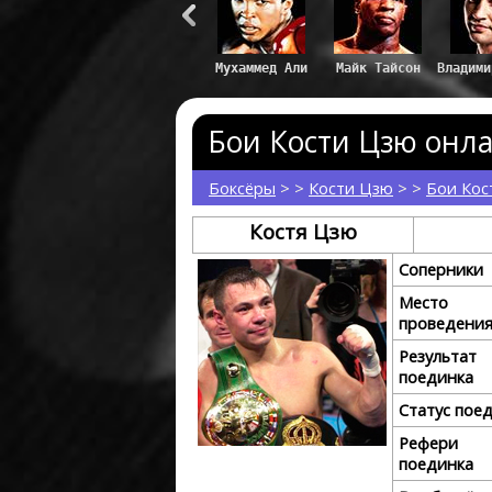
Влади
Бои Кости Цзю онла
Боксёры
> >
Кости Цзю
> >
Бои Кос
Костя Цзю
Соперники
Место
проведени
Результат
поединка
Статус пое
Рефери
поединка