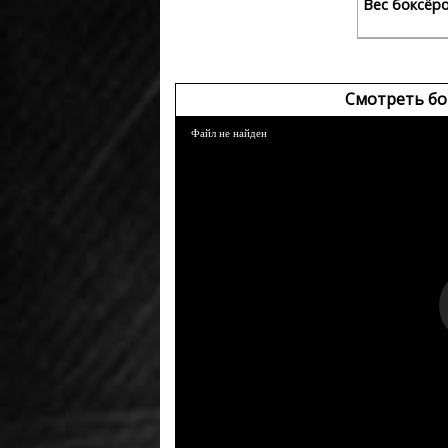
Вес боксёр
Смотреть бо
Файл не найден