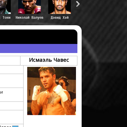
с Тони
Николай Валуев
Дэвид Хэй
Исмаэль Чавес
ти