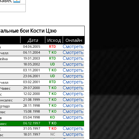
Чавес
альные бои Кости Цзю
Дата
Исход
Онлайн
04.06.2005
RTD
н
06.11.2004
T KO
челл
19.01.2003
RTD
ейха
18.05.2002
UD
03.11.2001
T KO
23.06.2001
UD
03.02.2001
RTD
челл
29.07.2000
T KO
 Чавес
12.02.2000
T KO
с
21.08.1999
T KO
онсалес
28.11.1998
T KO
ртадо
15.08.1998
T KO
лас
05.04.1998
KO
в
06.12.1997
T KO
авес
31.05.1997
T KO
с
18.01.1997
NC
ас