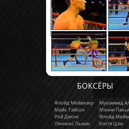
БОКСЁРЫ
Флойд Мейвезер
Мухаммед А
Майк Тайсон
Мэнни Пакь
Рой Джонс
Флойд Мейв
Леннокс Льюис
Костя Цзю