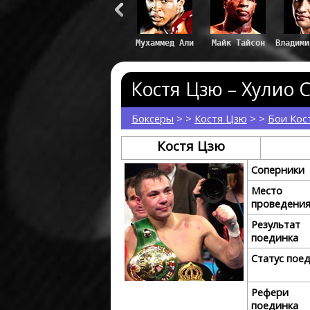
Майк Тайсон
Владими
Костя Цзю – Хулио С
Боксёры
> >
Костя Цзю
> >
Бои Кос
Костя Цзю
Соперники
Место
проведени
Результат
поединка
Статус пое
Рефери
поединка