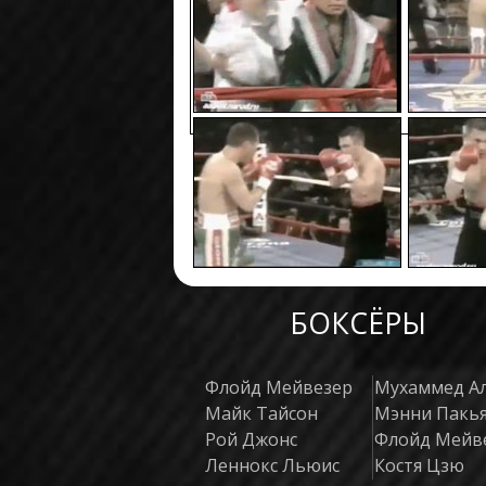
БОКСЁРЫ
Флойд Мейвезер
Мухаммед А
Майк Тайсон
Мэнни Пакь
Рой Джонс
Флойд Мейв
Леннокс Льюис
Костя Цзю