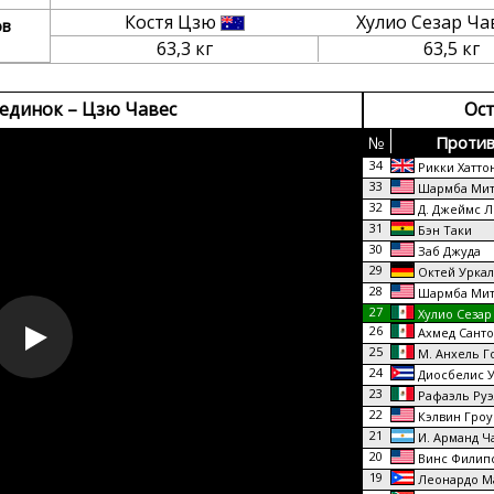
Костя Цзю
Хулио Сезар Ча
ов
63,3 кг
63,5 кг
единок – Цзю Чавес
Ост
№
Против
34
Рикки Хатто
33
Шармба Мит
32
Д. Джеймс Л
31
Бэн Таки
30
Заб Джуда
29
Октей Уркал
28
Шармба Мит
27
Хулио Сезар
26
Ахмед Санто
25
М. Анхель Г
24
Диосбелис У
23
Рафаэль Руэ
22
Кэлвин Гроу
21
И. Арманд Ч
20
Винс Филип
19
Леонардо М