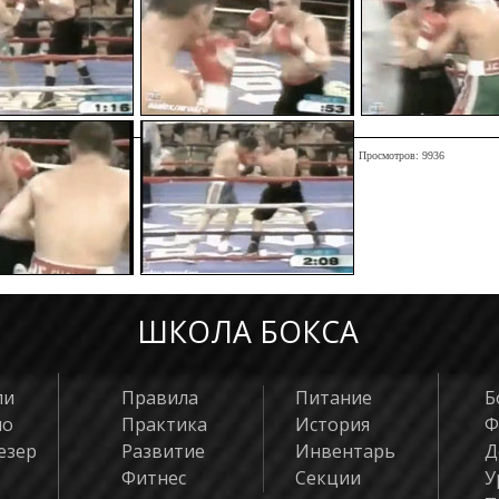
Просмотров: 9936
ШКОЛА БОКСА
ли
Правила
Питание
Б
яо
Практика
История
Ф
езер
Развитие
Инвентарь
Д
Фитнес
Секции
У