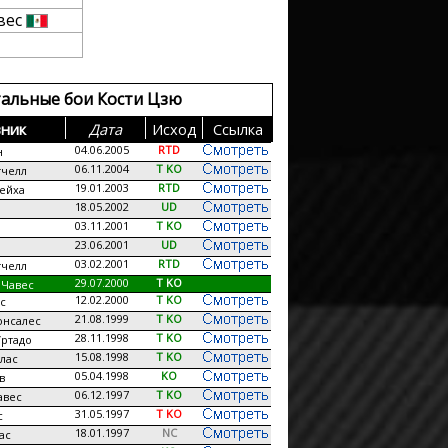
вес
альные бои Кости Цзю
ник
Дата
Исход
Сcылка
04.06.2005
RTD
н
06.11.2004
T KO
челл
19.01.2003
RTD
ейха
18.05.2002
UD
03.11.2001
T KO
23.06.2001
UD
03.02.2001
RTD
челл
29.07.2000
T KO
 Чавес
12.02.2000
T KO
с
21.08.1999
T KO
онсалес
28.11.1998
T KO
ртадо
15.08.1998
T KO
лас
05.04.1998
KO
в
06.12.1997
T KO
авес
31.05.1997
T KO
с
18.01.1997
NC
ас