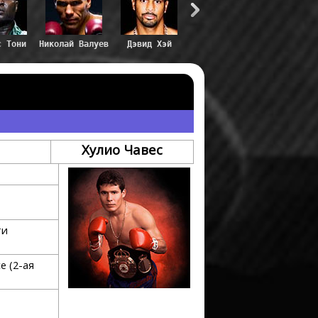
с Тони
Николай Валуев
Дэвид Хэй
Хулио Чавес
ти
е (2-ая