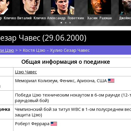
р Кличко
Виталий Кличко
Александр Поветкин
Хасим Рахман
Джейм
езар Чавес (29.06.2000)
ти Цзю
> > Костя Цзю – Хулио Сезар Чавес
Общая информация о поединке
Цзю Чавес
Мемориал Колизеум, Феникс, Аризона, США
я
Победа Цзю техническим нокаутом в 6-ом раунде (12-
раундовый бой)
динка
Чемпионский бой за титул WBC в 1-ом полусреднем вес
защита Цзю)
Роберт Феррара