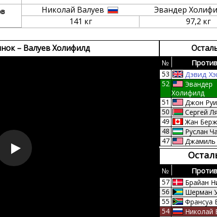
Николай Валуев
Эвандер Холиф
ов
141 кг
97,2 кг
нок – Валуев Холифилд
Остал
№
Против
53
Дэвид Хэ
52
Эвандер
Холифилд
51
Джон Руи
50
Сергей Л
49
Жан Берж
48
Руслан Ч
47
Джамиль
Макклайн
Остал
46
Монти Ба
45
Оуэн Бек
№
Против
44
Джон Руи
57
Брайан Н
43
Лэрри До
56
Шерман У
42
Клиффорд
55
Франсуа 
41
Аттилла 
54
Николай 