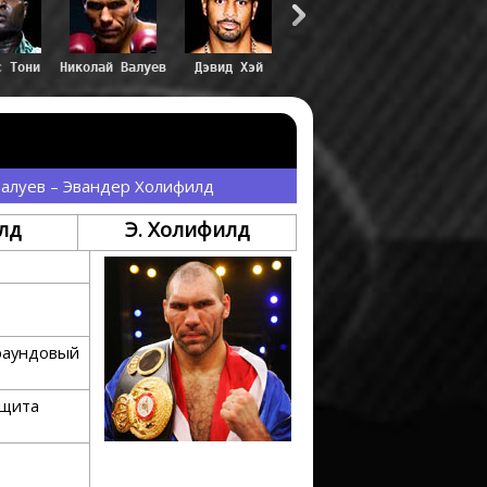
с Тони
Николай Валуев
Дэвид Хэй
Валуев – Эвандер Холифилд
лд
Э. Холифилд
раундовый
ащита