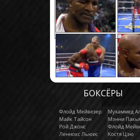
БОКСЁРЫ
Флойд Мейвезер
Мухаммед А
Майк Тайсон
Мэнни Пакь
Рой Джонс
Флойд Мейв
Леннокс Льюис
Костя Цзю