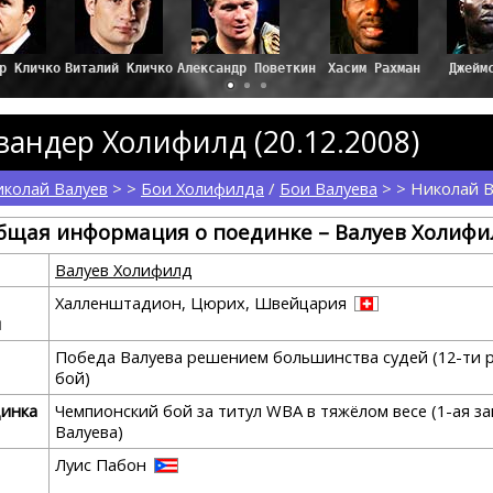
Виталий Кличко
Александр Поветкин
Хасим Рахман
Джейм
вандер Холифилд (20.12.2008)
иколай Валуев
> >
Бои Холифилда
/
Бои Валуева
> > Николай 
бщая информация о поединке – Валуев Холифи
Валуев Холифилд
Халленштадион, Цюрих, Швейцария
я
Победа Валуева решением большинства судей (12-ти 
бой)
динка
Чемпионский бой за титул WBA в тяжёлом весе (1-ая з
Валуева)
Луис Пабон