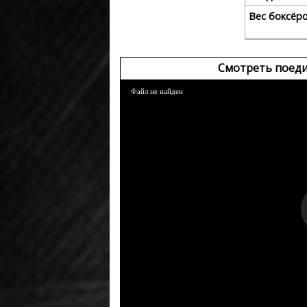
Вес боксёр
Смотреть поеди
Файл не найден