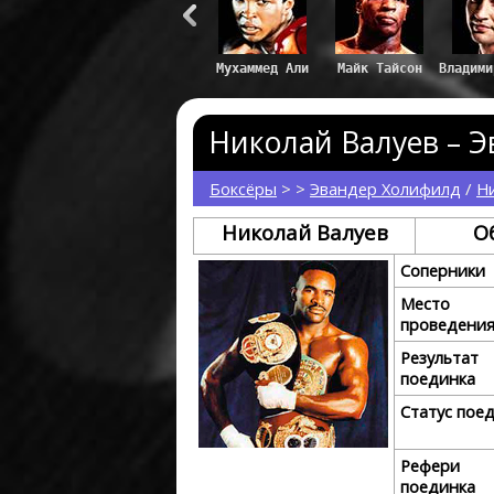
Николай Валуев – Э
Боксёры
> >
Эвандер Холифилд
/
Н
Николай Валуев
О
Соперники
Место
проведени
Результат
поединка
Статус пое
Рефери
поединка