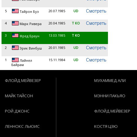
5
20.07.1985
UD
Тайрон Буз
4
20.04.1985
T KO
Марк Ривера
3
13.03.1985
T KO
Фред Браун
2
20.01.1985
UD
Эрик Винбуш
1
15.11.1984
UD
Лайнел
Байрам
ФЛОЙД МЕЙВЕЗЕР
МУХАММЕД АЛИ
МАЙК ТАЙСОН
МЭННИ ПАКЬЯО
РОЙ ДЖОНС
ФЛОЙД МЕЙВЕЗЕР
ЛЕННОКС ЛЬЮИС
КОСТЯ ЦЗЮ