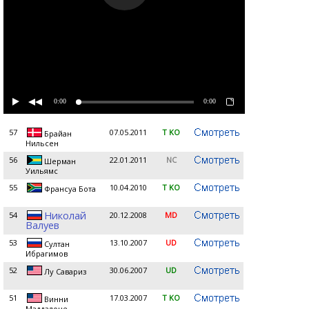
0:00
0:00
57
07.05.2011
T KO
Брайан
Нильсен
56
22.01.2011
NC
Шерман
Уильямс
55
10.04.2010
T KO
Франсуа Бота
Николай
54
20.12.2008
MD
Валуев
53
13.10.2007
UD
Султан
Ибрагимов
52
30.06.2007
UD
Лу Савариз
51
17.03.2007
T KO
Винни
Маддалоне