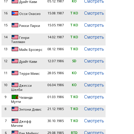
17
05.12.1987
KO
Дуайт Кави
16
15.08.1987
T KO
Осси Окасио
15
15.05.1987
T KO
Рикки Парки
14
14.02.1987
T KO
Генри
Тиллман
13
08.12.1986
T KO
Майк Брозерс
12
12.07.1986
SD
Дуайт Кави
11
28.05.1986
KO
Терри Мимс
10
06.04.1986
KO
Джесси
Шелби
9
01.03.1986
T KO
Чизанда
Мутти
8
21.12.1985
T KO
Энтони Дэвис
7
30.10.1985
T KO
Джефф
Мичем
6
29.08.1985
RTD
Рик Майерс