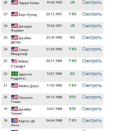
28
19.06.1992
UD
Ларри Холмс
27
23.11.1991
T KO
Берт Купер
26
19.04.1991
UD
Джордж
Форман
25
25.10.1990
KO
Джеймс
Даглас
24
01.06.1990
T KO
Симус
Макдонаф
23
Алекс
04.11.1989
T KO
Стюарт
22
15.07.1989
KO
Эдилсон
Родригес
21
11.03.1989
T KO
Майкл Доукс
20
09.12.1988
RTD
Пинклон
Томас
19
16.07.1988
RTD
Джеймс
Тиллис
18
04.04.1988
T KO
Карлос Де
Леон