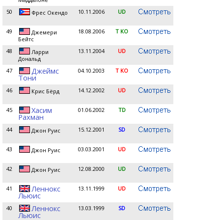
50
10.11.2006
UD
Фрес Окендо
49
18.08.2006
T KO
Джемери
Бейтс
48
13.11.2004
UD
Ларри
Дональд
Джеймс
47
04.10.2003
T KO
Тони
46
14.12.2002
UD
Крис Бёрд
Хасим
45
01.06.2002
TD
Рахман
44
15.12.2001
SD
Джон Руис
43
03.03.2001
UD
Джон Руис
42
12.08.2000
UD
Джон Руис
Леннокс
41
13.11.1999
UD
Льюис
Леннокс
40
13.03.1999
SD
Льюис