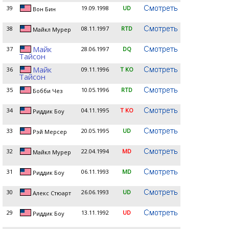
39
19.09.1998
UD
Вон Бин
38
08.11.1997
RTD
Майкл Мурер
Майк
37
28.06.1997
DQ
Тайсон
Майк
36
09.11.1996
T KO
Тайсон
35
10.05.1996
RTD
Бобби Чез
34
04.11.1995
T KO
Риддик Боу
33
20.05.1995
UD
Рэй Мерсер
32
22.04.1994
MD
Майкл Мурер
31
06.11.1993
MD
Риддик Боу
30
26.06.1993
UD
Алекс Стюарт
29
13.11.1992
UD
Риддик Боу