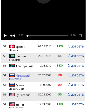
0:00
0:00
57
07.05.2011
T KO
Брайан
Нильсен
56
22.01.2011
NC
Шерман
Уильямс
55
10.04.2010
T KO
Франсуа Бота
Николай
54
20.12.2008
MD
Валуев
53
13.10.2007
UD
Султан
Ибрагимов
52
30.06.2007
UD
Лу Савариз
51
17.03.2007
T KO
Винни
Маддалоне