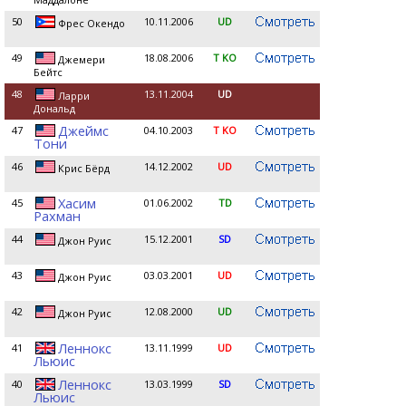
50
10.11.2006
UD
Фрес Окендо
49
18.08.2006
T KO
Джемери
Бейтс
48
13.11.2004
UD
Ларри
Дональд
Джеймс
47
04.10.2003
T KO
Тони
46
14.12.2002
UD
Крис Бёрд
Хасим
45
01.06.2002
TD
Рахман
44
15.12.2001
SD
Джон Руис
43
03.03.2001
UD
Джон Руис
42
12.08.2000
UD
Джон Руис
Леннокс
41
13.11.1999
UD
Льюис
Леннокс
40
13.03.1999
SD
Льюис