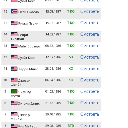
Дуайт Кави
16
15.08.1987
T KO
Осси Окасио
15
15.05.1987
T KO
Рикки Парки
14
14.02.1987
T KO
Генри
Тиллман
13
08.12.1986
T KO
Майк Брозерс
12
12.07.1986
SD
Дуайт Кави
11
28.05.1986
KO
Терри Мимс
10
06.04.1986
KO
Джесси
Шелби
9
01.03.1986
T KO
Чизанда
Мутти
8
21.12.1985
T KO
Энтони Дэвис
7
30.10.1985
T KO
Джефф
Мичем
6
29.08.1985
RTD
Рик Майерс