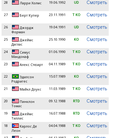
28
19.06.1992
UD
Ларри Холмс
27
23.11.1991
T KO
Берт Купер
26
19.04.1991
UD
Джордж
Форман
25
25.10.1990
KO
Джеймс
Даглас
24
01.06.1990
T KO
Симус
Макдонаф
23
04.11.1989
T KO
Алекс Стюарт
22
15.07.1989
KO
Эдилсон
Родригес
21
11.03.1989
T KO
Майкл Доукс
20
09.12.1988
RTD
Пинклон
Томас
19
16.07.1988
RTD
Джеймс
Тиллис
18
04.04.1988
T KO
Карлос Де
Леон
17
05.12.1987
KO