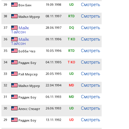
39
19.09.1998
UD
Вон Бин
38
08.11.1997
RTD
Майкл Мурер
Майк
37
28.06.1997
DQ
Тайсон
Майк
36
09.11.1996
T KO
Тайсон
35
10.05.1996
RTD
Бобби Чез
34
04.11.1995
T KO
Риддик Боу
33
20.05.1995
UD
Рэй Мерсер
32
22.04.1994
MD
Майкл Мурер
31
06.11.1993
MD
Риддик Боу
30
26.06.1993
UD
Алекс Стюарт
29
13.11.1992
UD
Риддик Боу