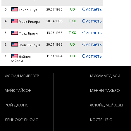
5
20.07.1985
UD
Тайрон Буз
4
20.04.1985
T KO
Марк Ривера
3
13.03.1985
T KO
Фред Браун
2
20.01.1985
UD
Эрик Винбуш
1
15.11.1984
UD
Лайнел
Байрам
ФЛОЙД МЕЙВЕЗЕР
МУХАММЕД АЛИ
МАЙК ТАЙСОН
МЭННИ ПАКЬЯО
РОЙ ДЖОНС
ФЛОЙД МЕЙВЕЗЕР
ЛЕННОКС ЛЬЮИС
КОСТЯ ЦЗЮ