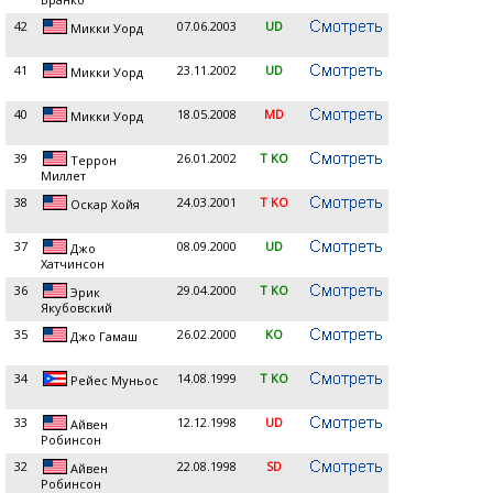
42
07.06.2003
UD
Микки Уорд
41
23.11.2002
UD
Микки Уорд
40
18.05.2008
MD
Микки Уорд
39
26.01.2002
T KO
Террон
Миллет
38
24.03.2001
T KO
Оскар Хойя
37
08.09.2000
UD
Джо
Хатчинсон
36
29.04.2000
T KO
Эрик
Якубовский
35
26.02.2000
KO
Джо Гамаш
34
14.08.1999
T KO
Рейес Муньос
33
12.12.1998
UD
Айвен
Робинсон
32
22.08.1998
SD
Айвен
Робинсон