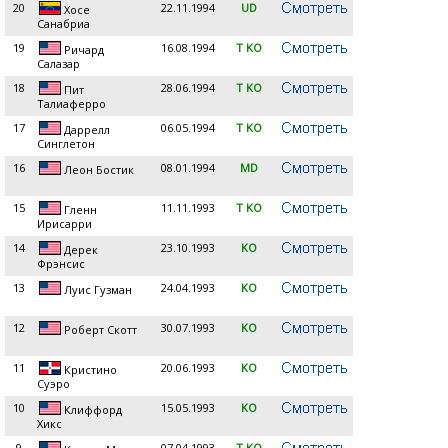
20
22.11.1994
UD
Хосе
Санабриа
19
16.08.1994
T KO
Ричард
Салазар
18
28.06.1994
T KO
Пит
Талиаферро
17
06.05.1994
T KO
Даррелл
Синглетон
16
08.01.1994
MD
Леон Бостик
15
11.11.1993
T KO
Гленн
Ирисарри
14
23.10.1993
KO
Дерек
Фрэнсис
13
24.04.1993
KO
Луис Гузман
12
30.07.1993
KO
Роберт Скотт
11
20.06.1993
KO
Кристино
Суэро
10
15.05.1993
KO
Клиффорд
Хикс
9
07.04.1993
T KO