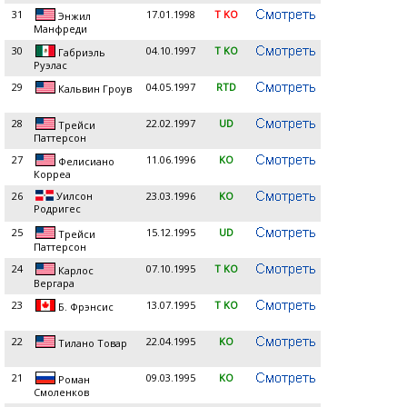
31
17.01.1998
T KO
Энжил
Манфреди
30
04.10.1997
T KO
Габриэль
Руэлас
29
04.05.1997
RTD
Кальвин Гроув
28
22.02.1997
UD
Трейси
Паттерсон
27
11.06.1996
KO
Фелисиано
Корреа
26
Уилсон
23.03.1996
KO
Родригес
25
15.12.1995
UD
Трейси
Паттерсон
24
07.10.1995
T KO
Карлос
Вергара
23
13.07.1995
T KO
Б. Фрэнсис
22
22.04.1995
KO
Тилано Товар
21
09.03.1995
KO
Роман
Смоленков