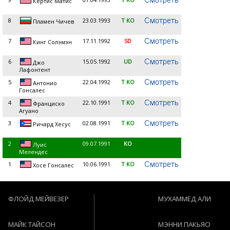
Кертис Матис
8
23.03.1993
T KO
Пламен Чичев
7
17.11.1992
SD
Кинг Солэмэн
6
15.05.1992
UD
Джо
Лафонтент
5
22.04.1992
T KO
Антонио
Гонсалес
4
22.10.1991
T KO
Франциско
Агуано
3
02.08.1991
T KO
Ричард Хесус
2
09.07.1991
KO
Луис
Мелендес
1
10.06.1991
T KO
Хосе Гонсалес
ФЛОЙД МЕЙВЕЗЕР
МУХАММЕД АЛИ
МАЙК ТАЙСОН
МЭННИ ПАКЬЯО