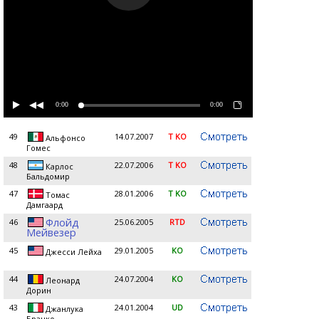
0:00
0:00
49
14.07.2007
T KO
Альфонсо
Гомес
48
22.07.2006
T KO
Карлос
Бальдомир
47
28.01.2006
T KO
Томас
Дамгаард
Флойд
46
25.06.2005
RTD
Мейвезер
45
29.01.2005
KO
Джесси Лейха
44
24.07.2004
KO
Леонард
Дорин
43
24.01.2004
UD
Джанлука
Бранко